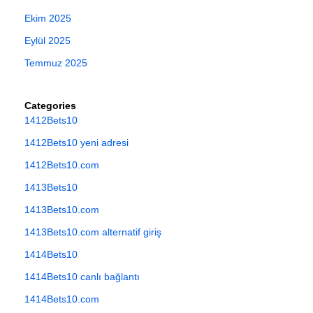
Ekim 2025
Eylül 2025
Temmuz 2025
Categories
1412Bets10
1412Bets10 yeni adresi
1412Bets10.com
1413Bets10
1413Bets10.com
1413Bets10.com alternatif giriş
1414Bets10
1414Bets10 canlı bağlantı
1414Bets10.com