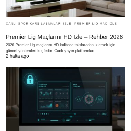
CANLI SPOR KARŞILAŞMALARI IZLE
PREMIER LIG MAÇ IZLE
Premier Lig Maçlarını HD İzle – Rehber 2026
2026 Premier Lig maçlarını HD kalitede takılmadan izlemek için
güncel yöntemleri keşfedin. Canlı yayın platformları,…
2 hafta ago