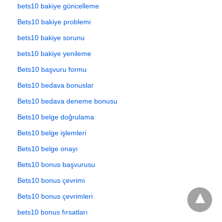
bets10 bakiye güncelleme
Bets10 bakiye problemi
bets10 bakiye sorunu
bets10 bakiye yenileme
Bets10 başvuru formu
Bets10 bedava bonuslar
Bets10 bedava deneme bonusu
Bets10 belge doğrulama
Bets10 belge işlemleri
Bets10 belge onayı
Bets10 bonus başvurusu
Bets10 bonus çevrimi
Bets10 bonus çevrimleri
bets10 bonus fırsatları