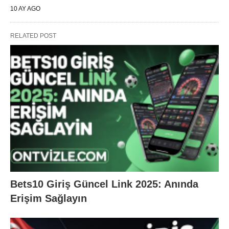
10 AY AGO
RELATED POST
Bets10 Giriş Güncel Link 2025: Anında
Erişim Sağlayın