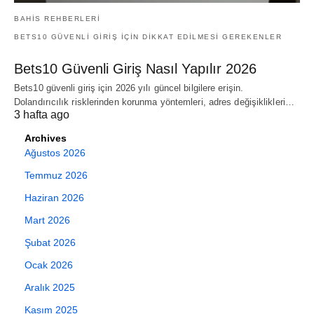
BAHIS REHBERLERI
BETS10 GÜVENLI GIRIŞ İÇIN DIKKAT EDILMESI GEREKENLER
Bets10 Güvenli Giriş Nasıl Yapılır 2026
Bets10 güvenli giriş için 2026 yılı güncel bilgilere erişin.
Dolandırıcılık risklerinden korunma yöntemleri, adres değişiklikleri…
3 hafta ago
Archives
Ağustos 2026
Temmuz 2026
Haziran 2026
Mart 2026
Şubat 2026
Ocak 2026
Aralık 2025
Kasım 2025