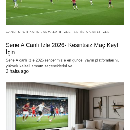
CANLI SPOR KARŞILAŞMALARI IZLE
SERIE A CANLI IZLE
Serie A Canlı İzle 2026- Kesintisiz Maç Keyfi
İçin
Serie A canlı izle 2026 rehberimizle en güncel yayın platformlarını,
yüksek kaliteli stream seçeneklerini ve…
2 hafta ago