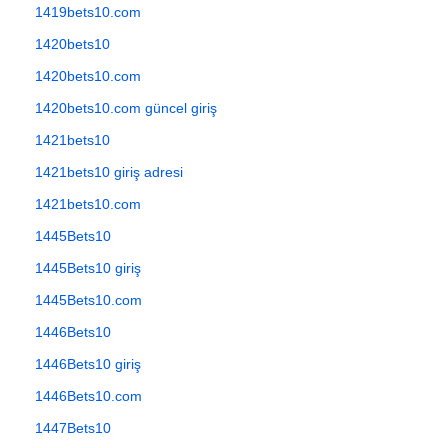
1419bets10.com
1420bets10
1420bets10.com
1420bets10.com güncel giriş
1421bets10
1421bets10 giriş adresi
1421bets10.com
1445Bets10
1445Bets10 giriş
1445Bets10.com
1446Bets10
1446Bets10 giriş
1446Bets10.com
1447Bets10