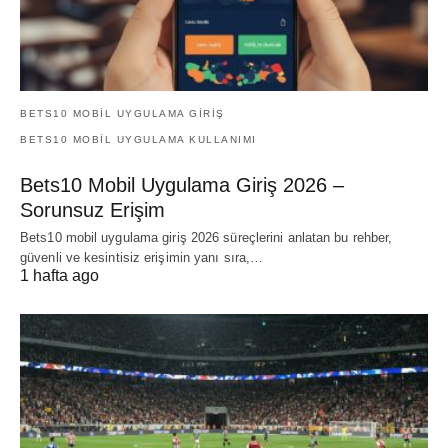
BETS10 MOBIL UYGULAMA GIRIŞ
BETS10 MOBIL UYGULAMA KULLANIMI
Bets10 Mobil Uygulama Giriş 2026 –
Sorunsuz Erişim
Bets10 mobil uygulama giriş 2026 süreçlerini anlatan bu rehber,
güvenli ve kesintisiz erişimin yanı sıra,…
1 hafta ago