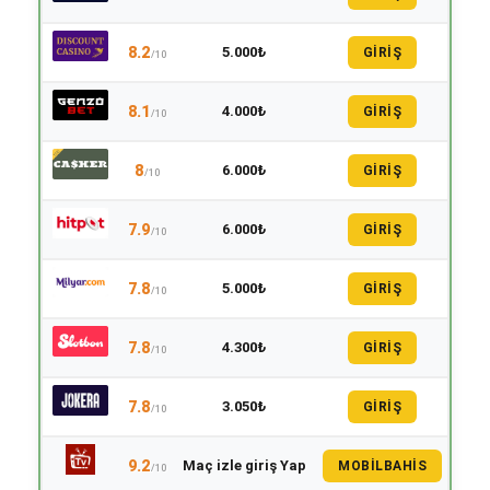
8.2
5.000₺
GİRİŞ
/10
8.1
4.000₺
GİRİŞ
/10
8
6.000₺
GİRİŞ
/10
7.9
6.000₺
GİRİŞ
/10
7.8
5.000₺
GİRİŞ
/10
7.8
4.300₺
GİRİŞ
/10
7.8
3.050₺
GİRİŞ
/10
9.2
Maç izle giriş Yap
MOBILBAHIS
/10