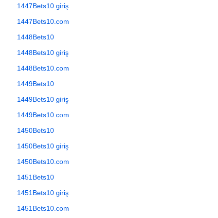
1447Bets10 giriş
1447Bets10.com
1448Bets10
1448Bets10 giriş
1448Bets10.com
1449Bets10
1449Bets10 giriş
1449Bets10.com
1450Bets10
1450Bets10 giriş
1450Bets10.com
1451Bets10
1451Bets10 giriş
1451Bets10.com