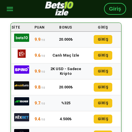
Giriş
SITE
PUAN
BONUS
GIRIŞ
9.9
20.000₺
GİRİŞ
/10
9.6
Canlı Maç İzle
GİRİŞ
/10
2K USD - Sadece
9.9
GİRİŞ
/10
Kripto
9.8
20.000₺
GİRİŞ
/10
9.7
%325
GİRİŞ
/10
9.4
4.500₺
GİRİŞ
/10