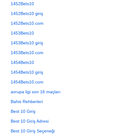
1452Bets10
1452Bets10 giriş
1452Bets10.com
1453Bets10
1453Bets10 giriş
1453Bets10.com
1454Bets10
1454Bets10 giriş
1454Bets10.com
avrupa ligi son 16 maçları
Bahis Rehberleri
Best 10 Giriş
Best 10 Giriş Adresi
Best 10 Giriş Seçeneği