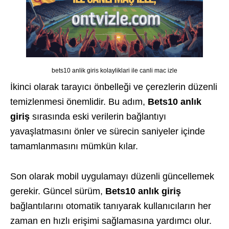
bets10 anlik giris kolayliklari ile canli mac izle
İkinci olarak tarayıcı önbelleği ve çerezlerin düzenli
temizlenmesi önemlidir. Bu adım,
Bets10 anlık
giriş
sırasında eski verilerin bağlantıyı
yavaşlatmasını önler ve sürecin saniyeler içinde
tamamlanmasını mümkün kılar.
Son olarak mobil uygulamayı düzenli güncellemek
gerekir. Güncel sürüm,
Bets10 anlık giriş
bağlantılarını otomatik tanıyarak kullanıcıların her
zaman en hızlı erişimi sağlamasına yardımcı olur.