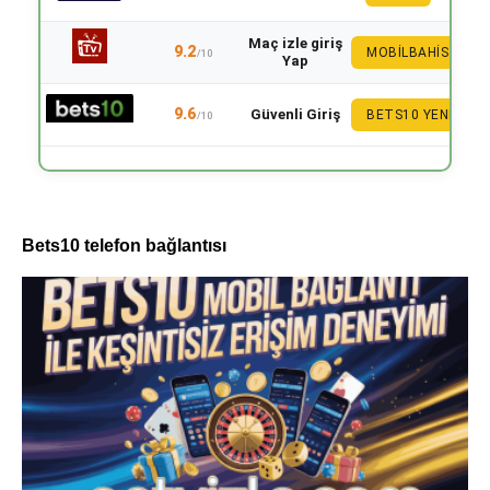
Maç izle giriş
9.2
MOBILBAHIS
/10
Yap
9.6
Güvenli Giriş
BETS10 YENI
/10
Bets10 telefon bağlantısı