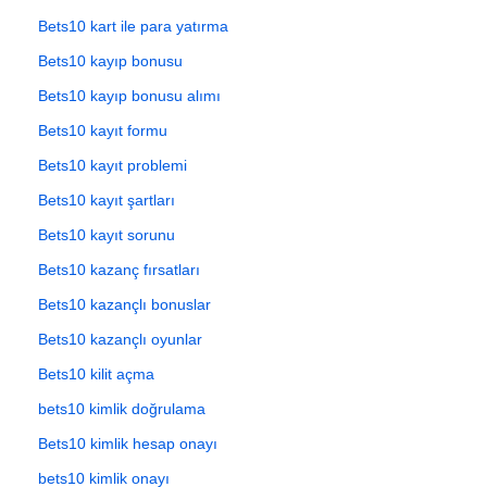
Bets10 kart ile para yatırma
Bets10 kayıp bonusu
Bets10 kayıp bonusu alımı
Bets10 kayıt formu
Bets10 kayıt problemi
Bets10 kayıt şartları
Bets10 kayıt sorunu
Bets10 kazanç fırsatları
Bets10 kazançlı bonuslar
Bets10 kazançlı oyunlar
Bets10 kilit açma
bets10 kimlik doğrulama
Bets10 kimlik hesap onayı
bets10 kimlik onayı