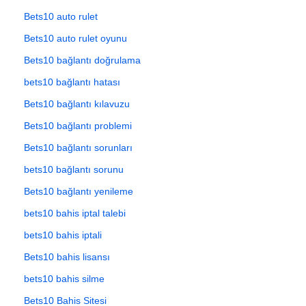
Bets10 auto rulet
Bets10 auto rulet oyunu
Bets10 bağlantı doğrulama
bets10 bağlantı hatası
Bets10 bağlantı kılavuzu
Bets10 bağlantı problemi
Bets10 bağlantı sorunları
bets10 bağlantı sorunu
Bets10 bağlantı yenileme
bets10 bahis iptal talebi
bets10 bahis iptali
Bets10 bahis lisansı
bets10 bahis silme
Bets10 Bahis Sitesi