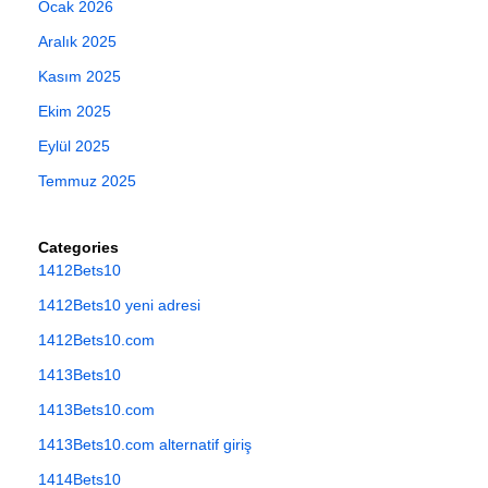
Ocak 2026
Aralık 2025
Kasım 2025
Ekim 2025
Eylül 2025
Temmuz 2025
Categories
1412Bets10
1412Bets10 yeni adresi
1412Bets10.com
1413Bets10
1413Bets10.com
1413Bets10.com alternatif giriş
1414Bets10