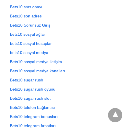
Bets10 sms onayı
Bets10 son adres
Bets10 Sorunsuz Giriş
bets10 sosyal ağlar
bets10 sosyal hesaplar
bets10 sosyal medya
Bets10 sosyal medya iletişim
Bets10 sosyal medya kanalları
Bets10 sugar rush
Bets10 sugar rush oyunu
Bets10 sugar rush slot
Bets10 telefon bağlantısı
Bets10 telegram bonusları
Bets10 telegram fırsatları