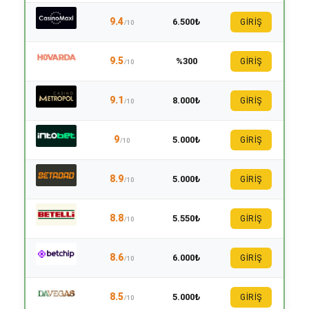
9.4
6.500₺
GİRİŞ
/10
9.5
%300
GİRİŞ
/10
9.1
8.000₺
GİRİŞ
/10
9
5.000₺
GİRİŞ
/10
8.9
5.000₺
GİRİŞ
/10
8.8
5.550₺
GİRİŞ
/10
8.6
6.000₺
GİRİŞ
/10
8.5
5.000₺
GİRİŞ
/10