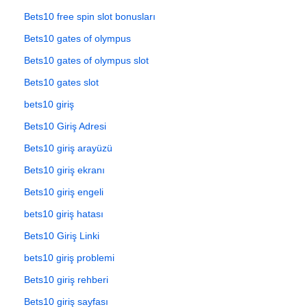
Bets10 free spin slot bonusları
Bets10 gates of olympus
Bets10 gates of olympus slot
Bets10 gates slot
bets10 giriş
Bets10 Giriş Adresi
Bets10 giriş arayüzü
Bets10 giriş ekranı
Bets10 giriş engeli
bets10 giriş hatası
Bets10 Giriş Linki
bets10 giriş problemi
Bets10 giriş rehberi
Bets10 giriş sayfası