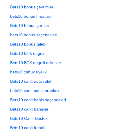
Bets10 bonus çevrimleri
bets10 bonus fırsatları
Bets10 bonus şartları
bets10 bonus seçenekleri
Bets10 bonus talebi
Bets10 BTK engeli
Bets10 BTK engelli adresler
bets10 çabuk üyelik
Bets10 canlı auto rulet
bets10 canlı bahis oranları
Bets10 canlı bahis seçenekleri
Bets10 canlı bahisler
Bets10 Canlı Destek
Bets10 canlı futbol