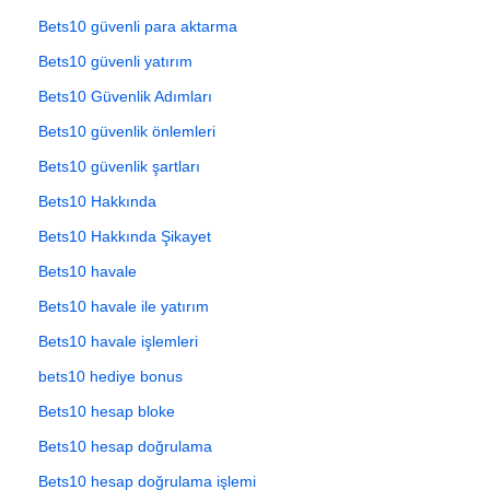
Bets10 güvenli para aktarma
Bets10 güvenli yatırım
Bets10 Güvenlik Adımları
Bets10 güvenlik önlemleri
Bets10 güvenlik şartları
Bets10 Hakkında
Bets10 Hakkında Şikayet
Bets10 havale
Bets10 havale ile yatırım
Bets10 havale işlemleri
bets10 hediye bonus
Bets10 hesap bloke
Bets10 hesap doğrulama
Bets10 hesap doğrulama işlemi