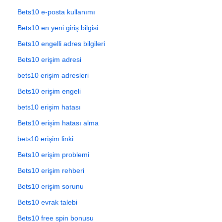
Bets10 e-posta kullanımı
Bets10 en yeni giriş bilgisi
Bets10 engelli adres bilgileri
Bets10 erişim adresi
bets10 erişim adresleri
Bets10 erişim engeli
bets10 erişim hatası
Bets10 erişim hatası alma
bets10 erişim linki
Bets10 erişim problemi
Bets10 erişim rehberi
Bets10 erişim sorunu
Bets10 evrak talebi
Bets10 free spin bonusu