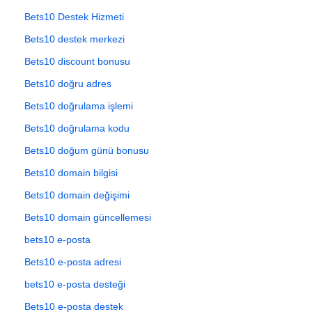
Bets10 Destek Hizmeti
Bets10 destek merkezi
Bets10 discount bonusu
Bets10 doğru adres
Bets10 doğrulama işlemi
Bets10 doğrulama kodu
Bets10 doğum günü bonusu
Bets10 domain bilgisi
Bets10 domain değişimi
Bets10 domain güncellemesi
bets10 e-posta
Bets10 e-posta adresi
bets10 e-posta desteği
Bets10 e-posta destek