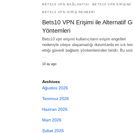
BETS10 VPN BAĞLANTISI
BETS10 VPN ERIŞIMI
BETS10 VPN GIRIŞ REHBERI
Bets10 VPN Erişimi ile Alternatif Gi
Yöntemleri
Bets10 vpn erişimi kullanıcıların erişim engelleri
nedeniyle siteye ulaşamadığı durumlarda en sık ter
ettiği güvenli bağlantı yöntemlerinden biridir. Bu sis
…
10 ay ago
Archives
Ağustos 2026
Temmuz 2026
Haziran 2026
Mart 2026
Şubat 2026