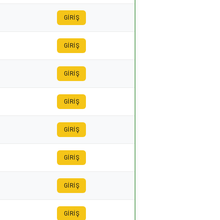
GİRİŞ
GİRİŞ
GİRİŞ
GİRİŞ
GİRİŞ
GİRİŞ
GİRİŞ
GİRİŞ