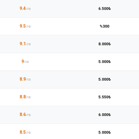
9.4
6.500₺
/10
9.5
%300
/10
9.1
8.000₺
/10
9
5.000₺
/10
8.9
5.000₺
/10
8.8
5.550₺
/10
8.6
6.000₺
/10
8.5
5.000₺
/10