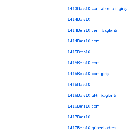
1413Bets10.com alternatif giriş
1414Bets10
1414Bets10 canlı bağlantı
1414Bets10.com
1415Bets10
1415Bets10.com
1415Bets10.com giriş
1416Bets10
1416Bets10 aktif bağlantı
1416Bets10.com
1417Bets10
1417Bets10 güncel adres