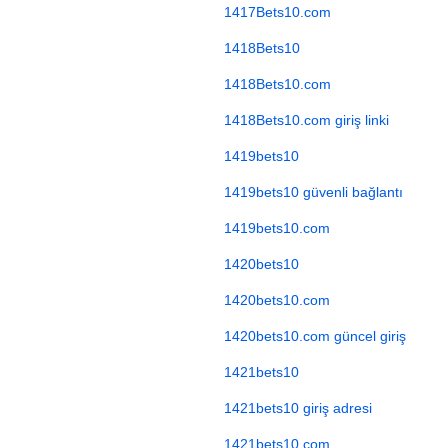
1417Bets10.com
1418Bets10
1418Bets10.com
1418Bets10.com giriş linki
1419bets10
1419bets10 güvenli bağlantı
1419bets10.com
1420bets10
1420bets10.com
1420bets10.com güncel giriş
1421bets10
1421bets10 giriş adresi
1421bets10.com