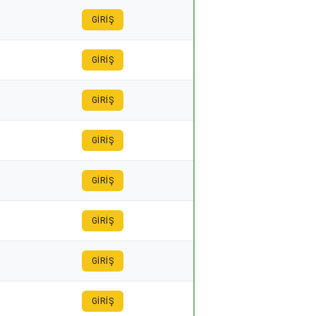
GİRİŞ
GİRİŞ
GİRİŞ
GİRİŞ
GİRİŞ
GİRİŞ
GİRİŞ
GİRİŞ