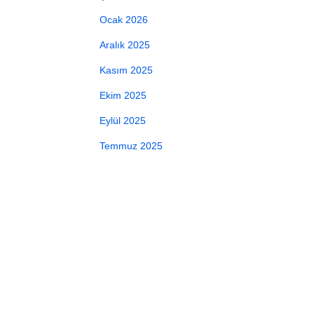
Ocak 2026
Aralık 2025
Kasım 2025
Ekim 2025
Eylül 2025
Temmuz 2025