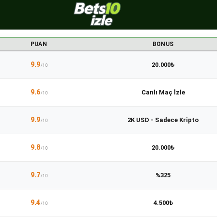
PUAN
BONUS
9.9
20.000₺
/10
9.6
Canlı Maç İzle
/10
9.9
2K USD - Sadece Kripto
/10
9.8
20.000₺
/10
9.7
%325
/10
9.4
4.500₺
/10