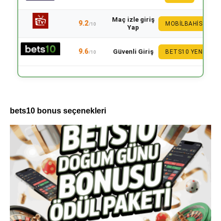
Maç izle giriş
9.2
MOBILBAHIS
/10
Yap
9.6
Güvenli Giriş
BETS10 YENI
/10
bets10 bonus seçenekleri