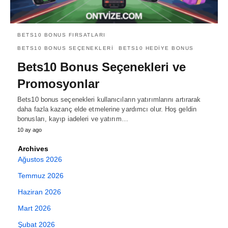
BETS10 BONUS FIRSATLARI
BETS10 BONUS SEÇENEKLERI
BETS10 HEDIYE BONUS
Bets10 Bonus Seçenekleri ve
Promosyonlar
Bets10 bonus seçenekleri kullanıcıların yatırımlarını artırarak
daha fazla kazanç elde etmelerine yardımcı olur. Hoş geldin
bonusları, kayıp iadeleri ve yatırım…
10 ay ago
Archives
Ağustos 2026
Temmuz 2026
Haziran 2026
Mart 2026
Şubat 2026