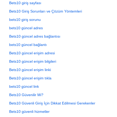
Bets10 giriş sayfası
Bets10 Giriş Sorunları ve Çözüm Yöntemleri
bets10 giriş sorunu
bets10 güncel adres
Bets10 güncel adres bağlantısı
bets10 güncel bağlantı
Bets10 güncel erişim adresi
Bets10 güncel erişim bilgileri
Bets10 güncel erişim linki
Bets10 güncel erişim tıkla
bets10 güncel link
Bets10 Güvenilir Mi?
Bets10 Güvenli Giriş İçin Dikkat Edilmesi Gerekenler
Bets10 güvenli hizmetler