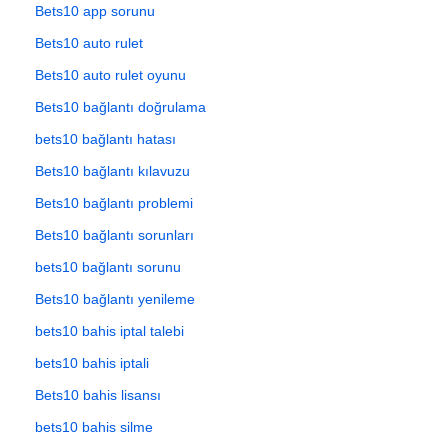
Bets10 app sorunu
Bets10 auto rulet
Bets10 auto rulet oyunu
Bets10 bağlantı doğrulama
bets10 bağlantı hatası
Bets10 bağlantı kılavuzu
Bets10 bağlantı problemi
Bets10 bağlantı sorunları
bets10 bağlantı sorunu
Bets10 bağlantı yenileme
bets10 bahis iptal talebi
bets10 bahis iptali
Bets10 bahis lisansı
bets10 bahis silme