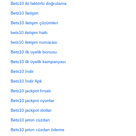
Bets10 iki faktörlü doğrulama
Bets10 İletişim
Bets10 iletişim çözümleri
bets10 iletişim hattı
bets10 iletişim numarası
Bets10 ilk üyelik bonusu
Bets10 ilk üyelik kampanyası
Bets10 İndir
Bets10 İndir Apk
Bets10 jackpot fırsatı
Bets10 jackpot oyunlar
Bets10 jackpot slotlar
Bets10 jeton cüzdan
Bets10 jeton cüzdan ödeme