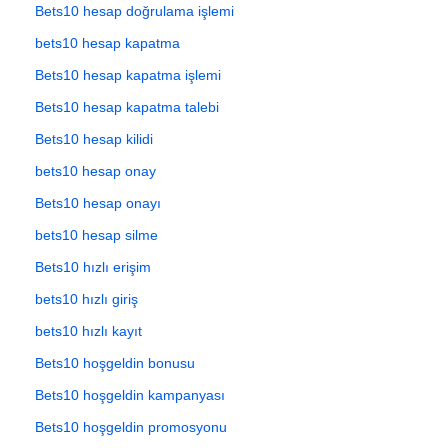
Bets10 hesap doğrulama işlemi
bets10 hesap kapatma
Bets10 hesap kapatma işlemi
Bets10 hesap kapatma talebi
Bets10 hesap kilidi
bets10 hesap onay
Bets10 hesap onayı
bets10 hesap silme
Bets10 hızlı erişim
bets10 hızlı giriş
bets10 hızlı kayıt
Bets10 hoşgeldin bonusu
Bets10 hoşgeldin kampanyası
Bets10 hoşgeldin promosyonu