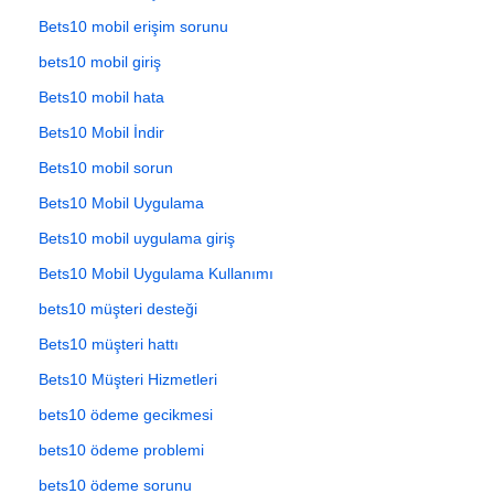
Bets10 mobil erişim sorunu
bets10 mobil giriş
Bets10 mobil hata
Bets10 Mobil İndir
Bets10 mobil sorun
Bets10 Mobil Uygulama
Bets10 mobil uygulama giriş
Bets10 Mobil Uygulama Kullanımı
bets10 müşteri desteği
Bets10 müşteri hattı
Bets10 Müşteri Hizmetleri
bets10 ödeme gecikmesi
bets10 ödeme problemi
bets10 ödeme sorunu