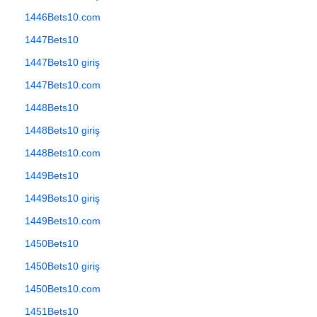
1446Bets10.com
1447Bets10
1447Bets10 giriş
1447Bets10.com
1448Bets10
1448Bets10 giriş
1448Bets10.com
1449Bets10
1449Bets10 giriş
1449Bets10.com
1450Bets10
1450Bets10 giriş
1450Bets10.com
1451Bets10