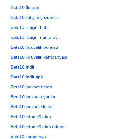
Bets10 İletişim
Bets10 iletişim çözümleri
bets10 iletişim hattı
bets10 iletişim numarası
Bets10 ilk üyelik bonusu
Bets10 ilk üyelik kampanyası
Bets10 İndir
Bets10 İndir Apk
Bets10 jackpot fırsatı
Bets10 jackpot oyunlar
Bets10 jackpot slotlar
Bets10 jeton cüzdan
Bets10 jeton cüzdan ödeme
bets10 kampanya