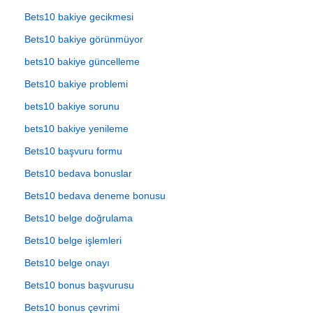
Bets10 bakiye gecikmesi
Bets10 bakiye görünmüyor
bets10 bakiye güncelleme
Bets10 bakiye problemi
bets10 bakiye sorunu
bets10 bakiye yenileme
Bets10 başvuru formu
Bets10 bedava bonuslar
Bets10 bedava deneme bonusu
Bets10 belge doğrulama
Bets10 belge işlemleri
Bets10 belge onayı
Bets10 bonus başvurusu
Bets10 bonus çevrimi