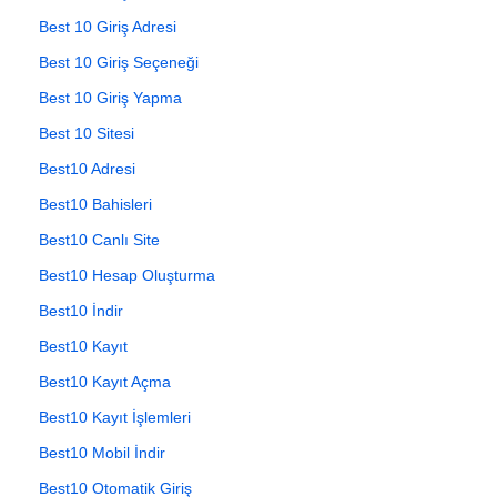
Best 10 Giriş Adresi
Best 10 Giriş Seçeneği
Best 10 Giriş Yapma
Best 10 Sitesi
Best10 Adresi
Best10 Bahisleri
Best10 Canlı Site
Best10 Hesap Oluşturma
Best10 İndir
Best10 Kayıt
Best10 Kayıt Açma
Best10 Kayıt İşlemleri
Best10 Mobil İndir
Best10 Otomatik Giriş