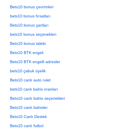
Bets10 bonus çevrimleri
bets10 bonus fırsatları
Bets10 bonus şartları
bets10 bonus seçenekleri
Bets10 bonus talebi
Bets10 BTK engeli
Bets10 BTK engelli adresler
bets10 çabuk üyelik
Bets10 canlı auto rulet
bets10 canlı bahis oranları
Bets10 canlı bahis seçenekleri
Bets10 canlı bahisler
Bets10 Canlı Destek
Bets10 canlı futbol