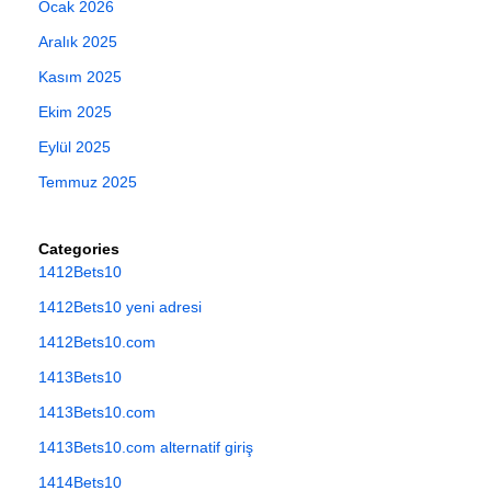
Ocak 2026
Aralık 2025
Kasım 2025
Ekim 2025
Eylül 2025
Temmuz 2025
Categories
1412Bets10
1412Bets10 yeni adresi
1412Bets10.com
1413Bets10
1413Bets10.com
1413Bets10.com alternatif giriş
1414Bets10