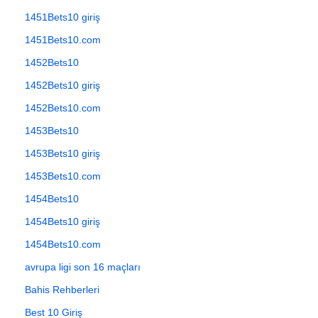
1451Bets10 giriş
1451Bets10.com
1452Bets10
1452Bets10 giriş
1452Bets10.com
1453Bets10
1453Bets10 giriş
1453Bets10.com
1454Bets10
1454Bets10 giriş
1454Bets10.com
avrupa ligi son 16 maçları
Bahis Rehberleri
Best 10 Giriş