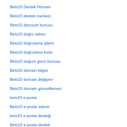
Bets10 Destek Hizmeti
Bets10 destek merkezi
Bets10 discount bonusu
Bets10 doğru adres
Bets10 doğrulama işlemi
Bets10 doğrulama kodu
Bets10 doğum günü bonusu
Bets10 domain bilgisi
Bets10 domain değişimi
Bets10 domain güncellemesi
bets10 e-posta
Bets10 e-posta adresi
bets10 e-posta desteği
Bets10 e-posta destek