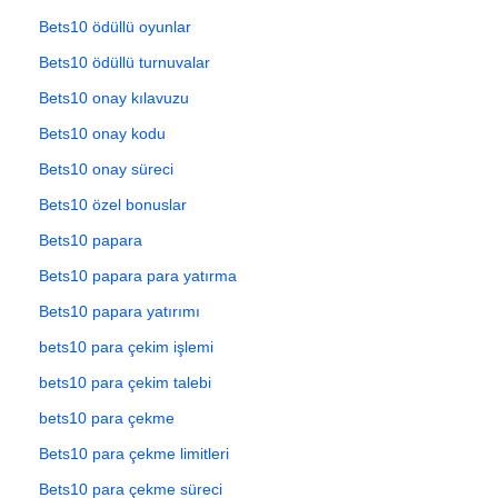
Bets10 ödüllü oyunlar
Bets10 ödüllü turnuvalar
Bets10 onay kılavuzu
Bets10 onay kodu
Bets10 onay süreci
Bets10 özel bonuslar
Bets10 papara
Bets10 papara para yatırma
Bets10 papara yatırımı
bets10 para çekim işlemi
bets10 para çekim talebi
bets10 para çekme
Bets10 para çekme limitleri
Bets10 para çekme süreci