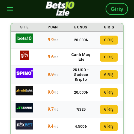
Giriş
SITE
PUAN
BONUS
GIRIŞ
9.9
20.000₺
GİRİŞ
/10
Canlı Maç
9.6
GİRİŞ
/10
İzle
2K USD -
9.9
Sadece
GİRİŞ
/10
Kripto
9.8
20.000₺
GİRİŞ
/10
9.7
%325
GİRİŞ
/10
9.4
4.500₺
GİRİŞ
/10