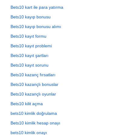
Bets10 kart ile para yatırma
Bets10 kayıp bonusu
Bets10 kayıp bonusu alımı
Bets10 kayıt formu
Bets10 kayıt problemi
Bets10 kayıt şartları
Bets10 kayıt sorunu
Bets10 kazanç fırsatları
Bets10 kazançlı bonuslar
Bets10 kazançlı oyunlar
Bets10 kilit açma
bets10 kimlik doğrulama
Bets10 kimlik hesap onayı
bets10 kimlik onayı