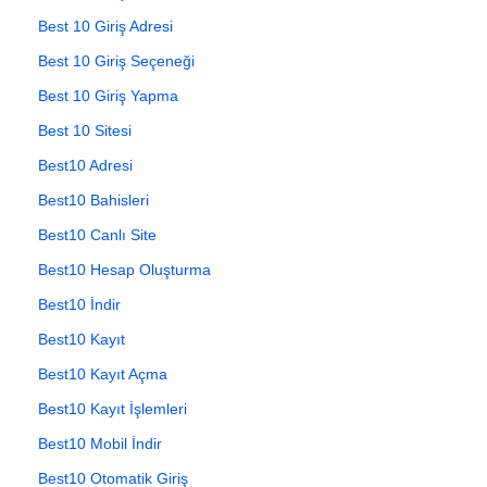
Best 10 Giriş Adresi
Best 10 Giriş Seçeneği
Best 10 Giriş Yapma
Best 10 Sitesi
Best10 Adresi
Best10 Bahisleri
Best10 Canlı Site
Best10 Hesap Oluşturma
Best10 İndir
Best10 Kayıt
Best10 Kayıt Açma
Best10 Kayıt İşlemleri
Best10 Mobil İndir
Best10 Otomatik Giriş