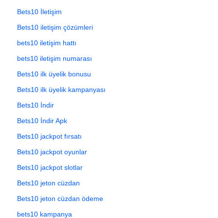
Bets10 İletişim
Bets10 iletişim çözümleri
bets10 iletişim hattı
bets10 iletişim numarası
Bets10 ilk üyelik bonusu
Bets10 ilk üyelik kampanyası
Bets10 İndir
Bets10 İndir Apk
Bets10 jackpot fırsatı
Bets10 jackpot oyunlar
Bets10 jackpot slotlar
Bets10 jeton cüzdan
Bets10 jeton cüzdan ödeme
bets10 kampanya