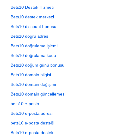
Bets10 Destek Hizmeti
Bets10 destek merkezi
Bets10 discount bonusu
Bets10 doğru adres
Bets10 doğrulama işlemi
Bets10 doğrulama kodu
Bets10 doğum günü bonusu
Bets10 domain bilgisi
Bets10 domain değişimi
Bets10 domain güncellemesi
bets10 e-posta
Bets10 e-posta adresi
bets10 e-posta desteği
Bets10 e-posta destek