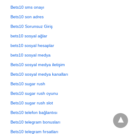
Bets10 sms onayı
Bets10 son adres
Bets10 Sorunsuz Giriş
bets10 sosyal ağlar
bets10 sosyal hesaplar
bets10 sosyal medya
Bets10 sosyal medya iletişim
Bets10 sosyal medya kanalları
Bets10 sugar rush
Bets10 sugar rush oyunu
Bets10 sugar rush slot
Bets10 telefon bağlantısı
Bets10 telegram bonusları
Bets10 telegram fırsatları