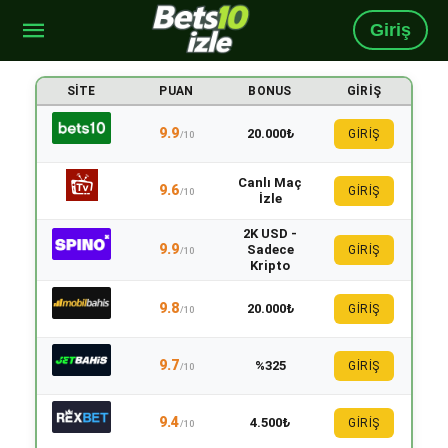
Giriş
SITE
PUAN
BONUS
GIRIŞ
9.9
20.000₺
GİRİŞ
/10
Canlı Maç
9.6
GİRİŞ
/10
İzle
2K USD -
9.9
Sadece
GİRİŞ
/10
Kripto
9.8
20.000₺
GİRİŞ
/10
9.7
%325
GİRİŞ
/10
9.4
4.500₺
GİRİŞ
/10