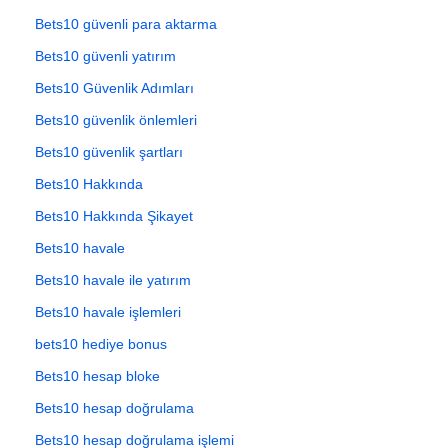
Bets10 güvenli para aktarma
Bets10 güvenli yatırım
Bets10 Güvenlik Adımları
Bets10 güvenlik önlemleri
Bets10 güvenlik şartları
Bets10 Hakkında
Bets10 Hakkında Şikayet
Bets10 havale
Bets10 havale ile yatırım
Bets10 havale işlemleri
bets10 hediye bonus
Bets10 hesap bloke
Bets10 hesap doğrulama
Bets10 hesap doğrulama işlemi