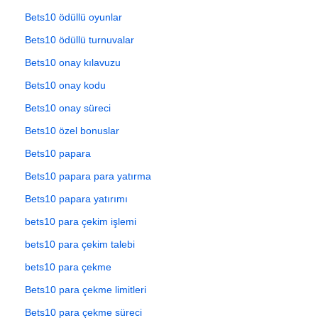
Bets10 ödüllü oyunlar
Bets10 ödüllü turnuvalar
Bets10 onay kılavuzu
Bets10 onay kodu
Bets10 onay süreci
Bets10 özel bonuslar
Bets10 papara
Bets10 papara para yatırma
Bets10 papara yatırımı
bets10 para çekim işlemi
bets10 para çekim talebi
bets10 para çekme
Bets10 para çekme limitleri
Bets10 para çekme süreci