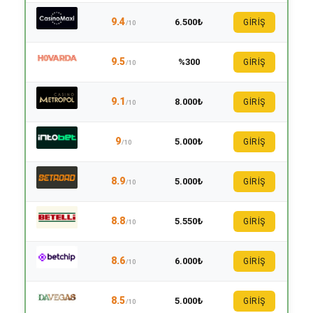
9.4
6.500₺
GİRİŞ
/10
9.5
%300
GİRİŞ
/10
9.1
8.000₺
GİRİŞ
/10
9
5.000₺
GİRİŞ
/10
8.9
5.000₺
GİRİŞ
/10
8.8
5.550₺
GİRİŞ
/10
8.6
6.000₺
GİRİŞ
/10
8.5
5.000₺
GİRİŞ
/10