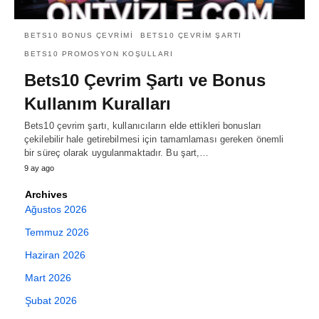
BETS10 BONUS ÇEVRIMI
BETS10 ÇEVRIM ŞARTI
BETS10 PROMOSYON KOŞULLARI
Bets10 Çevrim Şartı ve Bonus
Kullanım Kuralları
Bets10 çevrim şartı, kullanıcıların elde ettikleri bonusları
çekilebilir hale getirebilmesi için tamamlaması gereken önemli
bir süreç olarak uygulanmaktadır. Bu şart,…
9 ay ago
Archives
Ağustos 2026
Temmuz 2026
Haziran 2026
Mart 2026
Şubat 2026