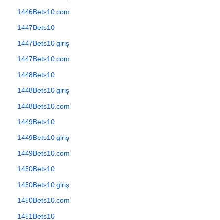
1446Bets10.com
1447Bets10
1447Bets10 giriş
1447Bets10.com
1448Bets10
1448Bets10 giriş
1448Bets10.com
1449Bets10
1449Bets10 giriş
1449Bets10.com
1450Bets10
1450Bets10 giriş
1450Bets10.com
1451Bets10