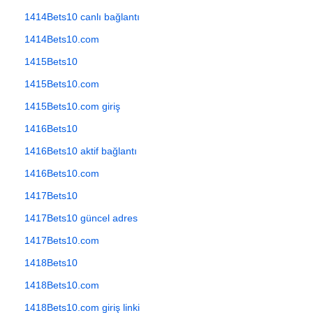
1414Bets10 canlı bağlantı
1414Bets10.com
1415Bets10
1415Bets10.com
1415Bets10.com giriş
1416Bets10
1416Bets10 aktif bağlantı
1416Bets10.com
1417Bets10
1417Bets10 güncel adres
1417Bets10.com
1418Bets10
1418Bets10.com
1418Bets10.com giriş linki