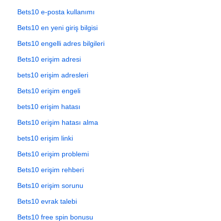
Bets10 e-posta kullanımı
Bets10 en yeni giriş bilgisi
Bets10 engelli adres bilgileri
Bets10 erişim adresi
bets10 erişim adresleri
Bets10 erişim engeli
bets10 erişim hatası
Bets10 erişim hatası alma
bets10 erişim linki
Bets10 erişim problemi
Bets10 erişim rehberi
Bets10 erişim sorunu
Bets10 evrak talebi
Bets10 free spin bonusu