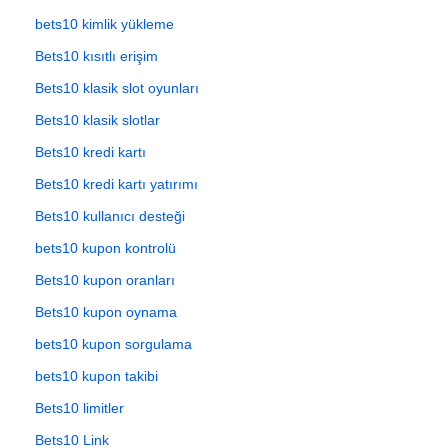
bets10 kimlik yükleme
Bets10 kısıtlı erişim
Bets10 klasik slot oyunları
Bets10 klasik slotlar
Bets10 kredi kartı
Bets10 kredi kartı yatırımı
Bets10 kullanıcı desteği
bets10 kupon kontrolü
Bets10 kupon oranları
Bets10 kupon oynama
bets10 kupon sorgulama
bets10 kupon takibi
Bets10 limitler
Bets10 Link