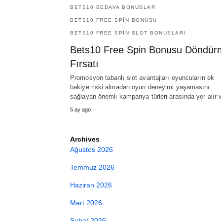
BETS10 BEDAVA BONUSLAR
BETS10 FREE SPIN BONUSU
BETS10 FREE SPIN SLOT BONUSLARI
Bets10 Free Spin Bonusu Döndür
Fırsatı
Promosyon tabanlı slot avantajları oyuncuların ek
bakiye riski almadan oyun deneyimi yaşamasını
sağlayan önemli kampanya türleri arasında yer alır
5 ay ago
Archives
Ağustos 2026
Temmuz 2026
Haziran 2026
Mart 2026
Şubat 2026