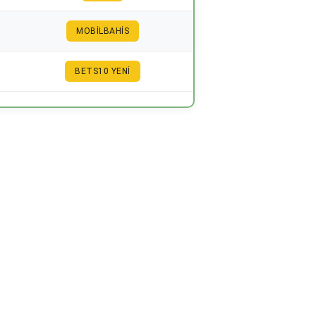
MOBILBAHIS
BETS10 YENI