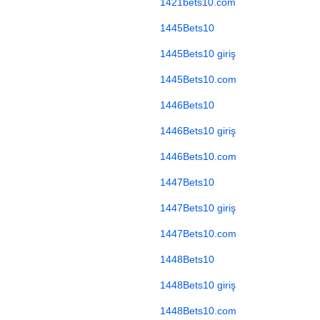
1421bets10.com
1445Bets10
1445Bets10 giriş
1445Bets10.com
1446Bets10
1446Bets10 giriş
1446Bets10.com
1447Bets10
1447Bets10 giriş
1447Bets10.com
1448Bets10
1448Bets10 giriş
1448Bets10.com