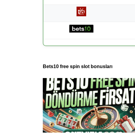
Bets10 free spin slot bonusları