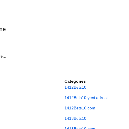
me
 ve…
Categories
1412Bets10
1412Bets10 yeni adresi
1412Bets10.com
1413Bets10
1413Bets10.com