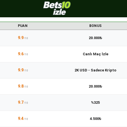
PUAN
BONUS
9.9
20.000₺
/10
9.6
Canlı Maç İzle
/10
9.9
2K USD - Sadece Kripto
/10
9.8
20.000₺
/10
9.7
%325
/10
9.4
4.500₺
/10