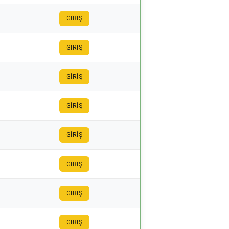
GİRİŞ
GİRİŞ
GİRİŞ
GİRİŞ
GİRİŞ
GİRİŞ
GİRİŞ
GİRİŞ