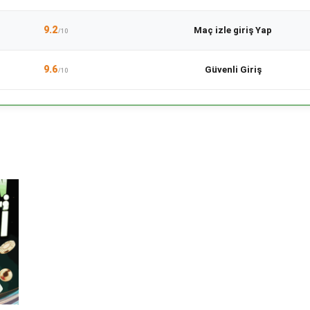
9.2
Maç izle giriş Yap
/10
9.6
Güvenli Giriş
/10