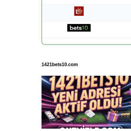
1421bets10.com