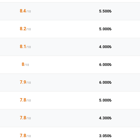
8.4
5.500₺
/10
8.2
5.000₺
/10
8.1
4.000₺
/10
8
6.000₺
/10
7.9
6.000₺
/10
7.8
5.000₺
/10
7.8
4.300₺
/10
7.8
3.050₺
/10