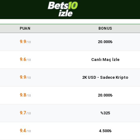
PUAN
BONUS
9.9
20.000₺
/10
9.6
Canlı Maç İzle
/10
9.9
2K USD - Sadece Kripto
/10
9.8
20.000₺
/10
9.7
%325
/10
9.4
4.500₺
/10