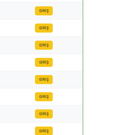
GİRİŞ
GİRİŞ
GİRİŞ
GİRİŞ
GİRİŞ
GİRİŞ
GİRİŞ
GİRİŞ