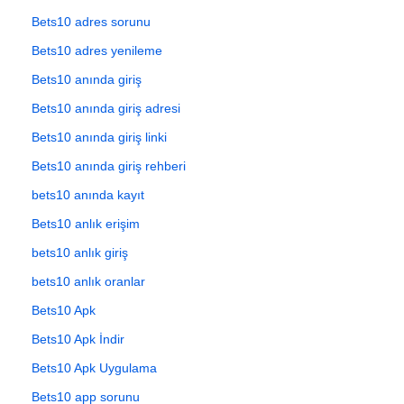
Bets10 adres sorunu
Bets10 adres yenileme
Bets10 anında giriş
Bets10 anında giriş adresi
Bets10 anında giriş linki
Bets10 anında giriş rehberi
bets10 anında kayıt
Bets10 anlık erişim
bets10 anlık giriş
bets10 anlık oranlar
Bets10 Apk
Bets10 Apk İndir
Bets10 Apk Uygulama
Bets10 app sorunu