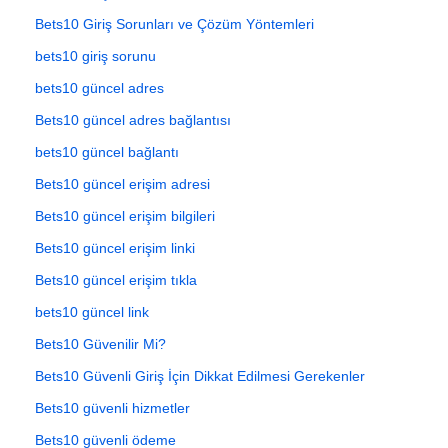
Bets10 Giriş Sorunları ve Çözüm Yöntemleri
bets10 giriş sorunu
bets10 güncel adres
Bets10 güncel adres bağlantısı
bets10 güncel bağlantı
Bets10 güncel erişim adresi
Bets10 güncel erişim bilgileri
Bets10 güncel erişim linki
Bets10 güncel erişim tıkla
bets10 güncel link
Bets10 Güvenilir Mi?
Bets10 Güvenli Giriş İçin Dikkat Edilmesi Gerekenler
Bets10 güvenli hizmetler
Bets10 güvenli ödeme