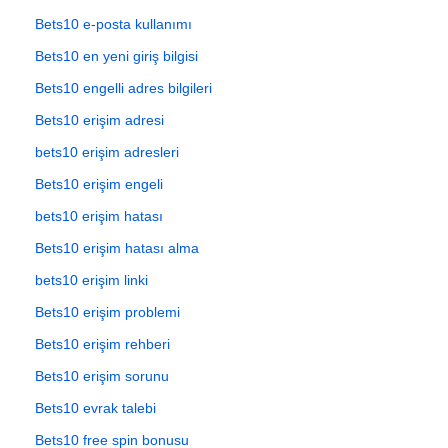
Bets10 e-posta kullanımı
Bets10 en yeni giriş bilgisi
Bets10 engelli adres bilgileri
Bets10 erişim adresi
bets10 erişim adresleri
Bets10 erişim engeli
bets10 erişim hatası
Bets10 erişim hatası alma
bets10 erişim linki
Bets10 erişim problemi
Bets10 erişim rehberi
Bets10 erişim sorunu
Bets10 evrak talebi
Bets10 free spin bonusu