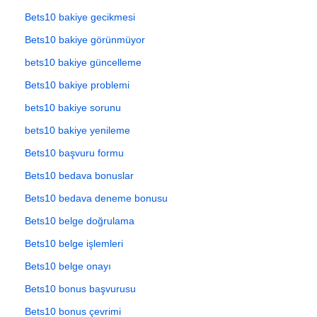
Bets10 bakiye gecikmesi
Bets10 bakiye görünmüyor
bets10 bakiye güncelleme
Bets10 bakiye problemi
bets10 bakiye sorunu
bets10 bakiye yenileme
Bets10 başvuru formu
Bets10 bedava bonuslar
Bets10 bedava deneme bonusu
Bets10 belge doğrulama
Bets10 belge işlemleri
Bets10 belge onayı
Bets10 bonus başvurusu
Bets10 bonus çevrimi