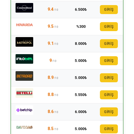
9.4
6.500₺
GİRİŞ
/10
9.5
%300
GİRİŞ
/10
9.1
8.000₺
GİRİŞ
/10
9
5.000₺
GİRİŞ
/10
8.9
5.000₺
GİRİŞ
/10
8.8
5.550₺
GİRİŞ
/10
8.6
6.000₺
GİRİŞ
/10
8.5
5.000₺
GİRİŞ
/10