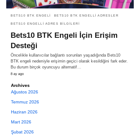
BETS10 BTK ENGELI
BETS10 BTK ENGELLI ADRESLER
BETS10 ENGELLI ADRES BILGILERI
Bets10 BTK Engeli İçin Erişim
Desteği
Öncelikle kullanıcılar bağlantı sorunları yaşadığında Bets10
BTK engeli nedeniyle erişimin geçici olarak kesildiğini fark eder.
Bu durum birçok oyuncuyu alternatif…
8 ay ago
Archives
Ağustos 2026
Temmuz 2026
Haziran 2026
Mart 2026
Şubat 2026