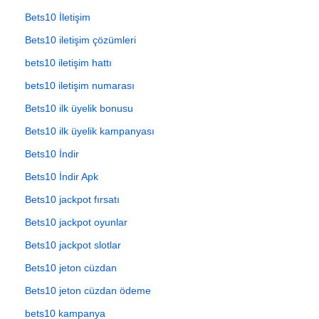
Bets10 İletişim
Bets10 iletişim çözümleri
bets10 iletişim hattı
bets10 iletişim numarası
Bets10 ilk üyelik bonusu
Bets10 ilk üyelik kampanyası
Bets10 İndir
Bets10 İndir Apk
Bets10 jackpot fırsatı
Bets10 jackpot oyunlar
Bets10 jackpot slotlar
Bets10 jeton cüzdan
Bets10 jeton cüzdan ödeme
bets10 kampanya