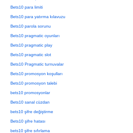
Bets10 para limiti
Bets10 para yatırma kılavuzu
Bets10 parola sorunu
Bets10 pragmatic oyunları
Bets10 pragmatic play
Bets10 pragmatic slot
Bets10 Pragmatic turnuvalar
Bets10 promosyon koşulları
Bets10 promosyon talebi
bets10 promosyonlar
Bets10 sanal cüzdan
bets10 şifre değiştirme
Bets10 şifre hatası
bets10 şifre sıfırlama