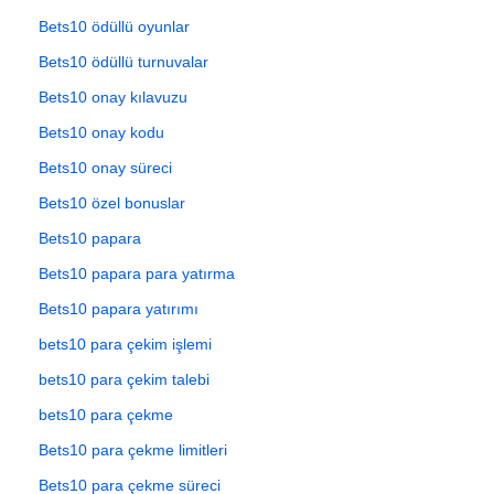
Bets10 ödüllü oyunlar
Bets10 ödüllü turnuvalar
Bets10 onay kılavuzu
Bets10 onay kodu
Bets10 onay süreci
Bets10 özel bonuslar
Bets10 papara
Bets10 papara para yatırma
Bets10 papara yatırımı
bets10 para çekim işlemi
bets10 para çekim talebi
bets10 para çekme
Bets10 para çekme limitleri
Bets10 para çekme süreci