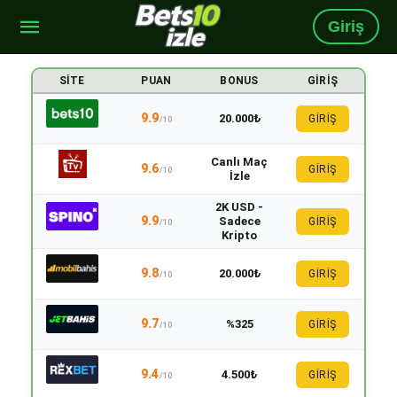
Giriş
SITE
PUAN
BONUS
GIRIŞ
9.9
20.000₺
GİRİŞ
/10
Canlı Maç
9.6
GİRİŞ
/10
İzle
2K USD -
9.9
Sadece
GİRİŞ
/10
Kripto
9.8
20.000₺
GİRİŞ
/10
9.7
%325
GİRİŞ
/10
9.4
4.500₺
GİRİŞ
/10