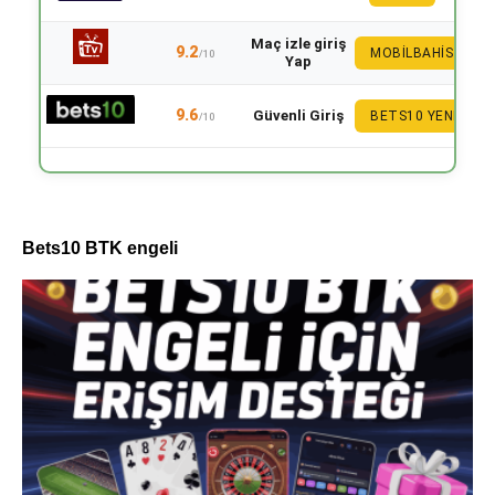
Maç izle giriş
9.2
MOBILBAHIS
/10
Yap
9.6
Güvenli Giriş
BETS10 YENI
/10
Bets10 BTK engeli