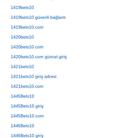
1419bets10
1419bets10 güvenli bağlantı
1419bets10.com
1420bets10
1420bets10.com
1420bets10.com güncel giriş
1421bets10
1421bets10 giriş adresi
1421bets10.com
1445Bets10
1445Bets10 giriş
1445Bets10.com
1446Bets10
1446Bets10 giriş