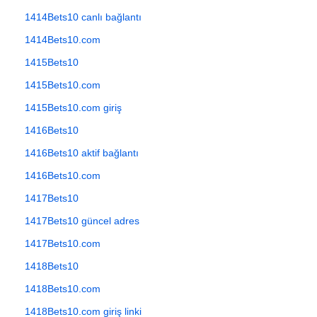
1414Bets10 canlı bağlantı
1414Bets10.com
1415Bets10
1415Bets10.com
1415Bets10.com giriş
1416Bets10
1416Bets10 aktif bağlantı
1416Bets10.com
1417Bets10
1417Bets10 güncel adres
1417Bets10.com
1418Bets10
1418Bets10.com
1418Bets10.com giriş linki