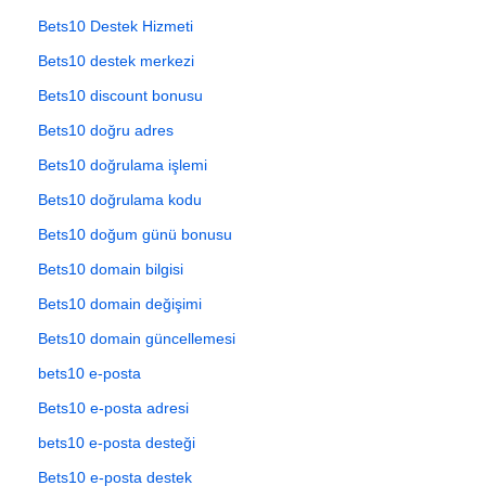
Bets10 Destek Hizmeti
Bets10 destek merkezi
Bets10 discount bonusu
Bets10 doğru adres
Bets10 doğrulama işlemi
Bets10 doğrulama kodu
Bets10 doğum günü bonusu
Bets10 domain bilgisi
Bets10 domain değişimi
Bets10 domain güncellemesi
bets10 e-posta
Bets10 e-posta adresi
bets10 e-posta desteği
Bets10 e-posta destek