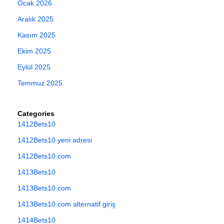
Ocak 2026
Aralık 2025
Kasım 2025
Ekim 2025
Eylül 2025
Temmuz 2025
Categories
1412Bets10
1412Bets10 yeni adresi
1412Bets10.com
1413Bets10
1413Bets10.com
1413Bets10.com alternatif giriş
1414Bets10