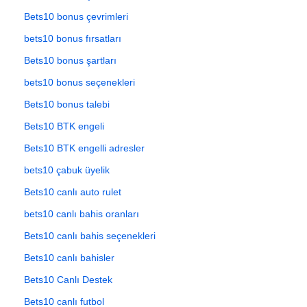
Bets10 bonus çevrimleri
bets10 bonus fırsatları
Bets10 bonus şartları
bets10 bonus seçenekleri
Bets10 bonus talebi
Bets10 BTK engeli
Bets10 BTK engelli adresler
bets10 çabuk üyelik
Bets10 canlı auto rulet
bets10 canlı bahis oranları
Bets10 canlı bahis seçenekleri
Bets10 canlı bahisler
Bets10 Canlı Destek
Bets10 canlı futbol