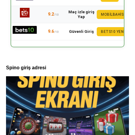
Maç izle giriş
9.2
MOBILBAHIS
/10
Yap
9.6
Güvenli Giriş
BETS10 YENI
/10
Spino giriş adresi