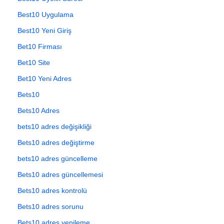
Best10 Uygulama
Best10 Yeni Giriş
Bet10 Firması
Bet10 Site
Bet10 Yeni Adres
Bets10
Bets10 Adres
bets10 adres değişikliği
Bets10 adres değiştirme
bets10 adres güncelleme
Bets10 adres güncellemesi
Bets10 adres kontrolü
Bets10 adres sorunu
Bets10 adres yenileme