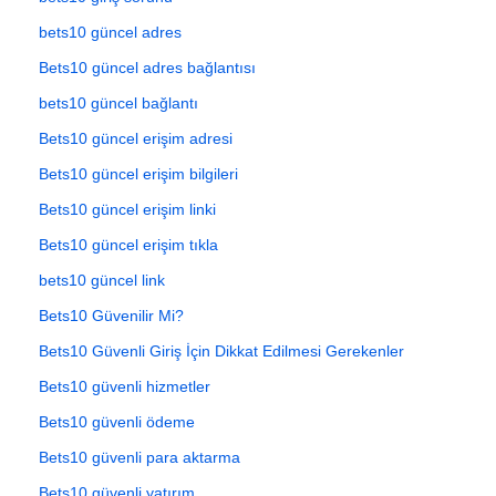
bets10 güncel adres
Bets10 güncel adres bağlantısı
bets10 güncel bağlantı
Bets10 güncel erişim adresi
Bets10 güncel erişim bilgileri
Bets10 güncel erişim linki
Bets10 güncel erişim tıkla
bets10 güncel link
Bets10 Güvenilir Mi?
Bets10 Güvenli Giriş İçin Dikkat Edilmesi Gerekenler
Bets10 güvenli hizmetler
Bets10 güvenli ödeme
Bets10 güvenli para aktarma
Bets10 güvenli yatırım