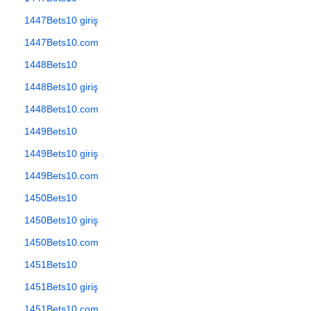
1447Bets10 giriş
1447Bets10.com
1448Bets10
1448Bets10 giriş
1448Bets10.com
1449Bets10
1449Bets10 giriş
1449Bets10.com
1450Bets10
1450Bets10 giriş
1450Bets10.com
1451Bets10
1451Bets10 giriş
1451Bets10.com