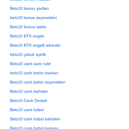
Bets10 bonus şartları
bets10 bonus seçenekleri
Bets10 bonus talebi
Bets10 BTK engeli
Bets10 BTK engelli adresler
bets10 çabuk üyelik
Bets10 canlı auto rulet
bets10 canlı bahis oranları
Bets10 canlı bahis seçenekleri
Bets10 canlı bahisler
Bets10 Canlı Destek
Bets10 canlı futbol
Bets10 canlı futbol bahisleri
Bets10 canlı futbol kuponu