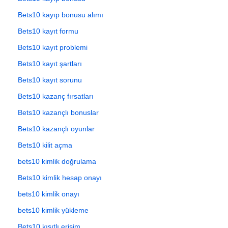
Bets10 kayıp bonusu alımı
Bets10 kayıt formu
Bets10 kayıt problemi
Bets10 kayıt şartları
Bets10 kayıt sorunu
Bets10 kazanç fırsatları
Bets10 kazançlı bonuslar
Bets10 kazançlı oyunlar
Bets10 kilit açma
bets10 kimlik doğrulama
Bets10 kimlik hesap onayı
bets10 kimlik onayı
bets10 kimlik yükleme
Bets10 kısıtlı erişim