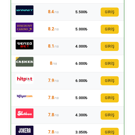
8.4
5.500₺
GİRİŞ
/10
8.2
5.000₺
GİRİŞ
/10
8.1
4.000₺
GİRİŞ
/10
8
6.000₺
GİRİŞ
/10
7.9
6.000₺
GİRİŞ
/10
7.8
5.000₺
GİRİŞ
/10
7.8
4.300₺
GİRİŞ
/10
7.8
3.050₺
GİRİŞ
/10