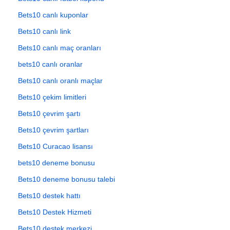
Bets10 canlı kuponlar
Bets10 canlı link
Bets10 canlı maç oranları
bets10 canlı oranlar
Bets10 canlı oranlı maçlar
Bets10 çekim limitleri
Bets10 çevrim şartı
Bets10 çevrim şartları
Bets10 Curacao lisansı
bets10 deneme bonusu
Bets10 deneme bonusu talebi
Bets10 destek hattı
Bets10 Destek Hizmeti
Bets10 destek merkezi