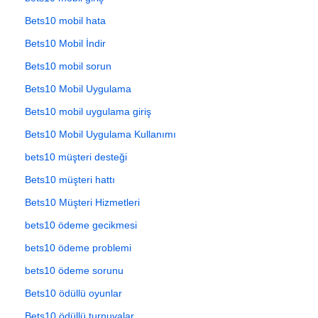
Bets10 mobil hata
Bets10 Mobil İndir
Bets10 mobil sorun
Bets10 Mobil Uygulama
Bets10 mobil uygulama giriş
Bets10 Mobil Uygulama Kullanımı
bets10 müşteri desteği
Bets10 müşteri hattı
Bets10 Müşteri Hizmetleri
bets10 ödeme gecikmesi
bets10 ödeme problemi
bets10 ödeme sorunu
Bets10 ödüllü oyunlar
Bets10 ödüllü turnuvalar