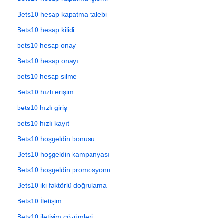
Bets10 hesap kapatma talebi
Bets10 hesap kilidi
bets10 hesap onay
Bets10 hesap onayı
bets10 hesap silme
Bets10 hızlı erişim
bets10 hızlı giriş
bets10 hızlı kayıt
Bets10 hoşgeldin bonusu
Bets10 hoşgeldin kampanyası
Bets10 hoşgeldin promosyonu
Bets10 iki faktörlü doğrulama
Bets10 İletişim
Bets10 iletişim çözümleri