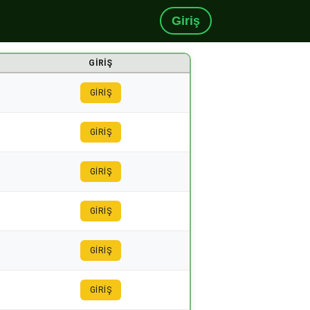
Giriş
GIRIŞ
GİRİŞ
GİRİŞ
GİRİŞ
GİRİŞ
GİRİŞ
GİRİŞ