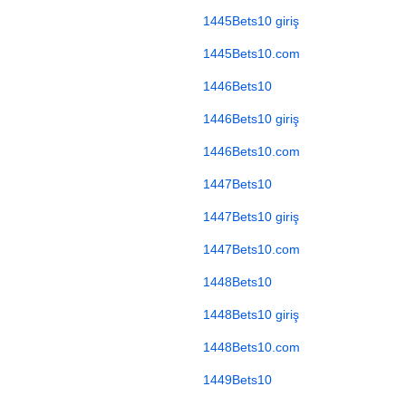
1445Bets10 giriş
1445Bets10.com
1446Bets10
1446Bets10 giriş
1446Bets10.com
1447Bets10
1447Bets10 giriş
1447Bets10.com
1448Bets10
1448Bets10 giriş
1448Bets10.com
1449Bets10