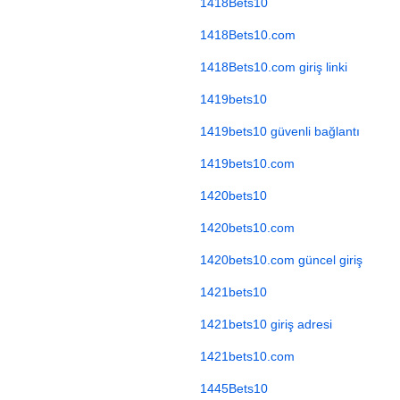
1418Bets10
1418Bets10.com
1418Bets10.com giriş linki
1419bets10
1419bets10 güvenli bağlantı
1419bets10.com
1420bets10
1420bets10.com
1420bets10.com güncel giriş
1421bets10
1421bets10 giriş adresi
1421bets10.com
1445Bets10