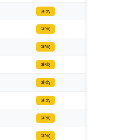
GİRİŞ
GİRİŞ
GİRİŞ
GİRİŞ
GİRİŞ
GİRİŞ
GİRİŞ
GİRİŞ