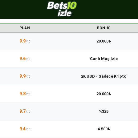
PUAN
BONUS
9.9
20.000₺
/10
9.6
Canlı Maç İzle
/10
9.9
2K USD - Sadece Kripto
/10
9.8
20.000₺
/10
9.7
%325
/10
9.4
4.500₺
/10