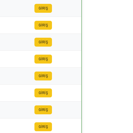
GİRİŞ
GİRİŞ
GİRİŞ
GİRİŞ
GİRİŞ
GİRİŞ
GİRİŞ
GİRİŞ