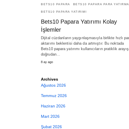
BETS10 PAPARA
BETS10 PAPARA PARA YATIRM
BETS10 PAPARA YATIRIMI
Bets10 Papara Yatırımı Kolay
İşlemler
Dijital cüzdanların yaygınlaşmasıyla birlikte hızlı pa
aktarımı beklentisi daha da artmıştır. Bu noktada
Bets10 papara yatırımı kullanıcıların pratiklik arayı
doğrudan…
8 ay ago
Archives
Ağustos 2026
Temmuz 2026
Haziran 2026
Mart 2026
Şubat 2026