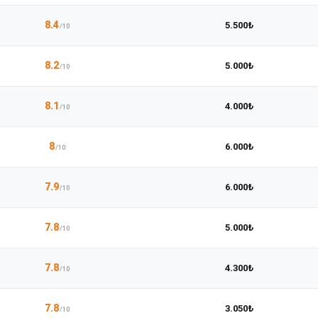
8.4
5.500₺
/10
8.2
5.000₺
/10
8.1
4.000₺
/10
8
6.000₺
/10
7.9
6.000₺
/10
7.8
5.000₺
/10
7.8
4.300₺
/10
7.8
3.050₺
/10