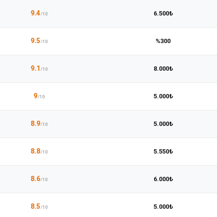
9.4
6.500₺
/10
9.5
%300
/10
9.1
8.000₺
/10
9
5.000₺
/10
8.9
5.000₺
/10
8.8
5.550₺
/10
8.6
6.000₺
/10
8.5
5.000₺
/10