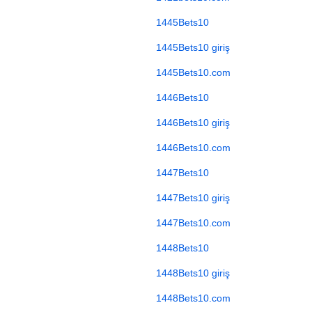
1445Bets10
1445Bets10 giriş
1445Bets10.com
1446Bets10
1446Bets10 giriş
1446Bets10.com
1447Bets10
1447Bets10 giriş
1447Bets10.com
1448Bets10
1448Bets10 giriş
1448Bets10.com