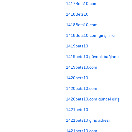
1417Bets10.com
1418Bets10
1418Bets10.com
1418Bets10.com giriş linki
1419bets10
1419bets10 güvenli bağlantı
1419bets10.com
1420bets10
1420bets10.com
1420bets10.com güncel giriş
1421bets10
1421bets10 giriş adresi
1421bets10.com