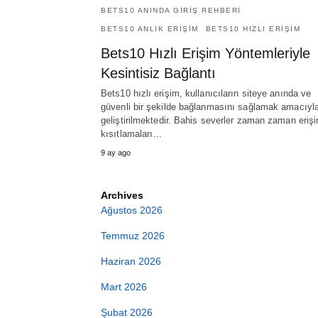
BETS10 ANINDA GIRIŞ REHBERI
BETS10 ANLIK ERIŞIM
BETS10 HIZLI ERIŞIM
Bets10 Hızlı Erişim Yöntemleriyle
Kesintisiz Bağlantı
Bets10 hızlı erişim, kullanıcıların siteye anında ve
güvenli bir şekilde bağlanmasını sağlamak amacıyl
geliştirilmektedir. Bahis severler zaman zaman eriş
kısıtlamaları…
9 ay ago
Archives
Ağustos 2026
Temmuz 2026
Haziran 2026
Mart 2026
Şubat 2026