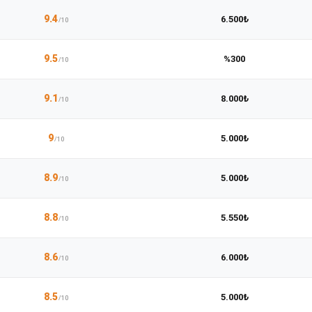
9.4
6.500₺
/10
9.5
%300
/10
9.1
8.000₺
/10
9
5.000₺
/10
8.9
5.000₺
/10
8.8
5.550₺
/10
8.6
6.000₺
/10
8.5
5.000₺
/10