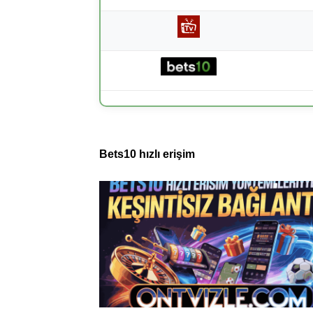
Bets10 hızlı erişim