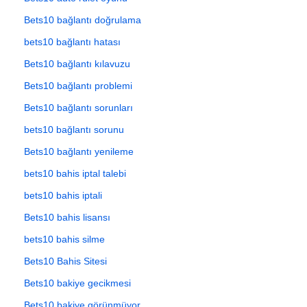
Bets10 bağlantı doğrulama
bets10 bağlantı hatası
Bets10 bağlantı kılavuzu
Bets10 bağlantı problemi
Bets10 bağlantı sorunları
bets10 bağlantı sorunu
Bets10 bağlantı yenileme
bets10 bahis iptal talebi
bets10 bahis iptali
Bets10 bahis lisansı
bets10 bahis silme
Bets10 Bahis Sitesi
Bets10 bakiye gecikmesi
Bets10 bakiye görünmüyor