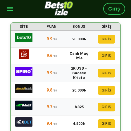
Giriş
SITE
PUAN
BONUS
GIRIŞ
9.9
20.000₺
GİRİŞ
/10
Canlı Maç
9.6
GİRİŞ
/10
İzle
2K USD -
9.9
Sadece
GİRİŞ
/10
Kripto
9.8
20.000₺
GİRİŞ
/10
9.7
%325
GİRİŞ
/10
9.4
4.500₺
GİRİŞ
/10