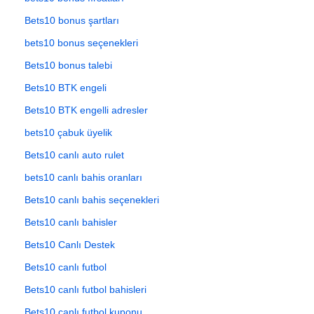
Bets10 bonus şartları
bets10 bonus seçenekleri
Bets10 bonus talebi
Bets10 BTK engeli
Bets10 BTK engelli adresler
bets10 çabuk üyelik
Bets10 canlı auto rulet
bets10 canlı bahis oranları
Bets10 canlı bahis seçenekleri
Bets10 canlı bahisler
Bets10 Canlı Destek
Bets10 canlı futbol
Bets10 canlı futbol bahisleri
Bets10 canlı futbol kuponu