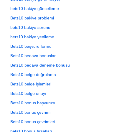
bets10 bakiye güncelleme
Bets10 bakiye problemi
bets10 bakiye sorunu
bets10 bakiye yenileme
Bets10 başvuru formu
Bets10 bedava bonuslar
Bets10 bedava deneme bonusu
Bets10 belge doğrulama
Bets10 belge işlemleri
Bets10 belge onayı
Bets10 bonus başvurusu
Bets10 bonus çevrimi
Bets10 bonus çevrimleri
bets10 bonus fırsatları