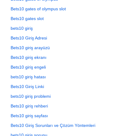
Bets10 gates of olympus slot
Bets10 gates slot
bets10 giriş
Bets10 Giriş Adresi
Bets10 giriş arayüzü
Bets10 giriş ekranı
Bets10 giriş engeli
bets10 giriş hatası
Bets10 Giriş Linki
bets10 giriş problemi
Bets10 giriş rehberi
Bets10 giriş sayfası
Bets10 Giriş Sorunları ve Çözüm Yöntemleri
bets10 giriş sorunu