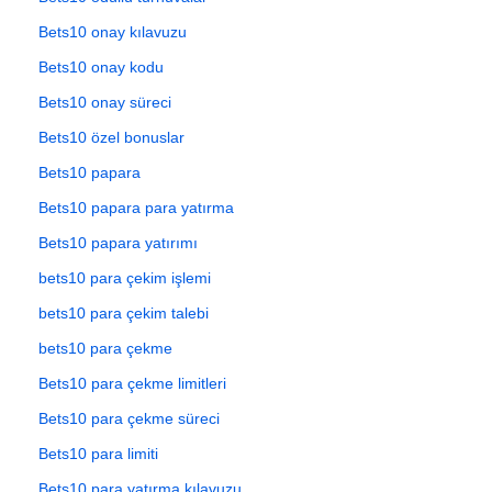
Bets10 onay kılavuzu
Bets10 onay kodu
Bets10 onay süreci
Bets10 özel bonuslar
Bets10 papara
Bets10 papara para yatırma
Bets10 papara yatırımı
bets10 para çekim işlemi
bets10 para çekim talebi
bets10 para çekme
Bets10 para çekme limitleri
Bets10 para çekme süreci
Bets10 para limiti
Bets10 para yatırma kılavuzu