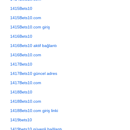
1415Bets10
1415Bets10.com
1415Bets10.com giriş
1416Bets10
1416Bets10 aktif bağlantı
1416Bets10.com
1417Bets10
1417Bets10 güncel adres
1417Bets10.com
1418Bets10
1418Bets10.com
1418Bets10.com giriş linki
1419bets10
1419bets10 güvenli bağlantı