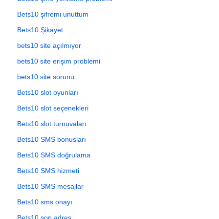
Bets10 şifremi unuttum
Bets10 Şikayet
bets10 site açılmıyor
bets10 site erişim problemi
bets10 site sorunu
Bets10 slot oyunları
Bets10 slot seçenekleri
Bets10 slot turnuvaları
Bets10 SMS bonusları
Bets10 SMS doğrulama
Bets10 SMS hizmeti
Bets10 SMS mesajlar
Bets10 sms onayı
Bets10 son adres