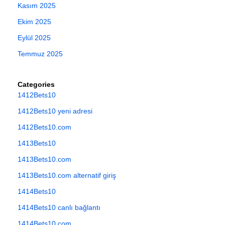
Kasım 2025
Ekim 2025
Eylül 2025
Temmuz 2025
Categories
1412Bets10
1412Bets10 yeni adresi
1412Bets10.com
1413Bets10
1413Bets10.com
1413Bets10.com alternatif giriş
1414Bets10
1414Bets10 canlı bağlantı
1414Bets10.com