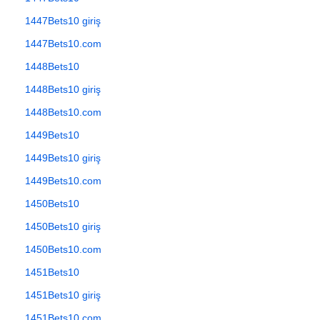
1447Bets10 giriş
1447Bets10.com
1448Bets10
1448Bets10 giriş
1448Bets10.com
1449Bets10
1449Bets10 giriş
1449Bets10.com
1450Bets10
1450Bets10 giriş
1450Bets10.com
1451Bets10
1451Bets10 giriş
1451Bets10.com