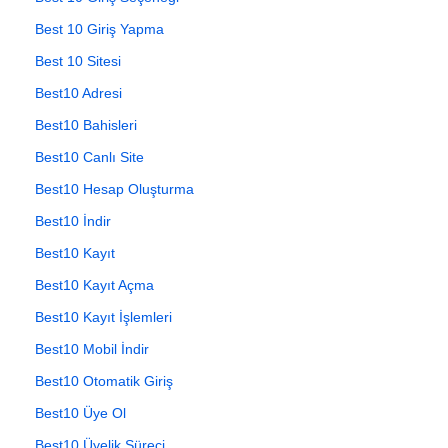
Best 10 Giriş Yapma
Best 10 Sitesi
Best10 Adresi
Best10 Bahisleri
Best10 Canlı Site
Best10 Hesap Oluşturma
Best10 İndir
Best10 Kayıt
Best10 Kayıt Açma
Best10 Kayıt İşlemleri
Best10 Mobil İndir
Best10 Otomatik Giriş
Best10 Üye Ol
Best10 Üyelik Süreci