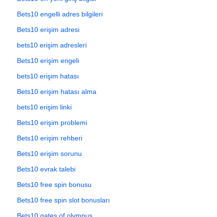
Bets10 engelli adres bilgileri
Bets10 erişim adresi
bets10 erişim adresleri
Bets10 erişim engeli
bets10 erişim hatası
Bets10 erişim hatası alma
bets10 erişim linki
Bets10 erişim problemi
Bets10 erişim rehberi
Bets10 erişim sorunu
Bets10 evrak talebi
Bets10 free spin bonusu
Bets10 free spin slot bonusları
Bets10 gates of olympus