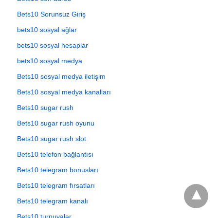
Bets10 Sorunsuz Giriş
bets10 sosyal ağlar
bets10 sosyal hesaplar
bets10 sosyal medya
Bets10 sosyal medya iletişim
Bets10 sosyal medya kanalları
Bets10 sugar rush
Bets10 sugar rush oyunu
Bets10 sugar rush slot
Bets10 telefon bağlantısı
Bets10 telegram bonusları
Bets10 telegram fırsatları
Bets10 telegram kanalı
Bets10 turnuvalar