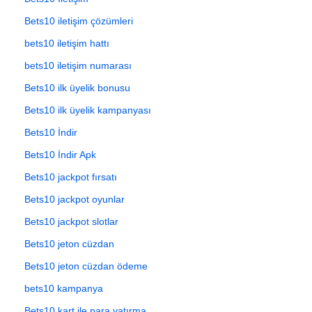
Bets10 iletişim çözümleri
bets10 iletişim hattı
bets10 iletişim numarası
Bets10 ilk üyelik bonusu
Bets10 ilk üyelik kampanyası
Bets10 İndir
Bets10 İndir Apk
Bets10 jackpot fırsatı
Bets10 jackpot oyunlar
Bets10 jackpot slotlar
Bets10 jeton cüzdan
Bets10 jeton cüzdan ödeme
bets10 kampanya
Bets10 kart ile para yatırma