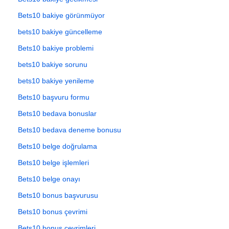
Bets10 bakiye görünmüyor
bets10 bakiye güncelleme
Bets10 bakiye problemi
bets10 bakiye sorunu
bets10 bakiye yenileme
Bets10 başvuru formu
Bets10 bedava bonuslar
Bets10 bedava deneme bonusu
Bets10 belge doğrulama
Bets10 belge işlemleri
Bets10 belge onayı
Bets10 bonus başvurusu
Bets10 bonus çevrimi
Bets10 bonus çevrimleri