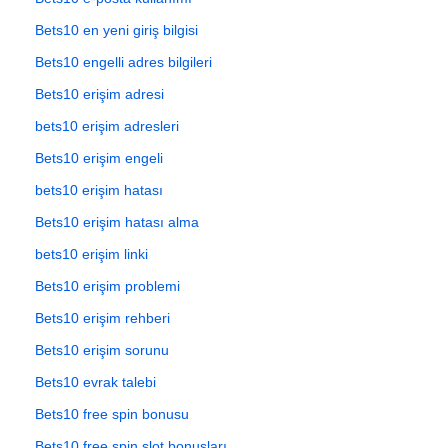
Bets10 en yeni giriş bilgisi
Bets10 engelli adres bilgileri
Bets10 erişim adresi
bets10 erişim adresleri
Bets10 erişim engeli
bets10 erişim hatası
Bets10 erişim hatası alma
bets10 erişim linki
Bets10 erişim problemi
Bets10 erişim rehberi
Bets10 erişim sorunu
Bets10 evrak talebi
Bets10 free spin bonusu
Bets10 free spin slot bonusları