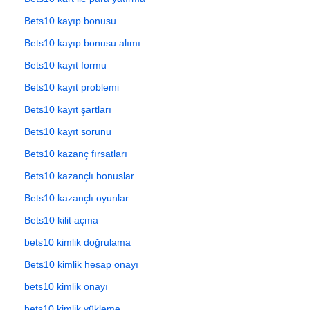
Bets10 kayıp bonusu
Bets10 kayıp bonusu alımı
Bets10 kayıt formu
Bets10 kayıt problemi
Bets10 kayıt şartları
Bets10 kayıt sorunu
Bets10 kazanç fırsatları
Bets10 kazançlı bonuslar
Bets10 kazançlı oyunlar
Bets10 kilit açma
bets10 kimlik doğrulama
Bets10 kimlik hesap onayı
bets10 kimlik onayı
bets10 kimlik yükleme