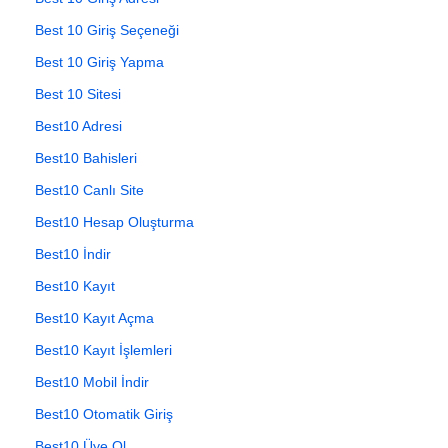
Best 10 Giriş Seçeneği
Best 10 Giriş Yapma
Best 10 Sitesi
Best10 Adresi
Best10 Bahisleri
Best10 Canlı Site
Best10 Hesap Oluşturma
Best10 İndir
Best10 Kayıt
Best10 Kayıt Açma
Best10 Kayıt İşlemleri
Best10 Mobil İndir
Best10 Otomatik Giriş
Best10 Üye Ol