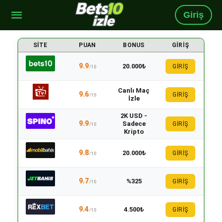
Giriş
SITE
PUAN
BONUS
GIRIŞ
9.9
20.000₺
GİRİŞ
/10
Canlı Maç
9.6
GİRİŞ
/10
İzle
2K USD -
9.9
Sadece
GİRİŞ
/10
Kripto
9.8
20.000₺
GİRİŞ
/10
9.7
%325
GİRİŞ
/10
9.4
4.500₺
GİRİŞ
/10