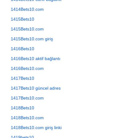
1414Bets10.com
1415Bets10
1415Bets10.com
1415Bets10.com giriş
1416Bets10
1416Bets10 aktif bağlantı
1416Bets10.com
1417Bets10
1417Bets10 güncel adres
1417Bets10.com
1418Bets10
1418Bets10.com
1418Bets10.com giriş linki
1419bets10