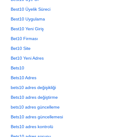
Best10 Üyelik Süreci
Best10 Uygulama
Best10 Yeni Giriş
Bet10 Firması
Bet10 Site
Bet10 Yeni Adres
Bets10
Bets10 Adres
bets10 adres değişikliği
Bets10 adres değiştirme
bets10 adres güncelleme
Bets10 adres güncellemesi
Bets10 adres kontrolü
Bets10 adres sorunu