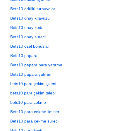
Bets10 ödüllü turnuvalar
Bets10 onay kılavuzu
Bets10 onay kodu
Bets10 onay süreci
Bets10 özel bonuslar
Bets10 papara
Bets10 papara para yatırma
Bets10 papara yatırımı
bets10 para çekim işlemi
bets10 para çekim talebi
bets10 para çekme
Bets10 para çekme limitleri
Bets10 para çekme süreci
Bets10 para limiti