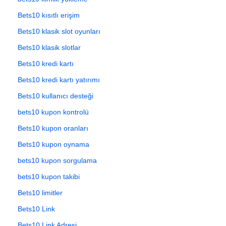
Bets10 kısıtlı erişim
Bets10 klasik slot oyunları
Bets10 klasik slotlar
Bets10 kredi kartı
Bets10 kredi kartı yatırımı
Bets10 kullanıcı desteği
bets10 kupon kontrolü
Bets10 kupon oranları
Bets10 kupon oynama
bets10 kupon sorgulama
bets10 kupon takibi
Bets10 limitler
Bets10 Link
Bets10 Link Adresi