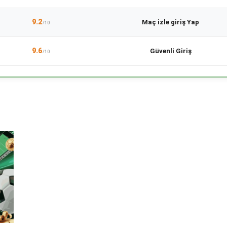
9.2
Maç izle giriş Yap
/10
9.6
Güvenli Giriş
/10