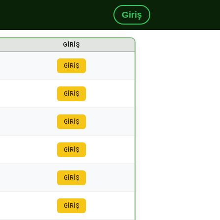
Giriş
GIRIŞ
GİRİŞ
GİRİŞ
GİRİŞ
GİRİŞ
GİRİŞ
GİRİŞ