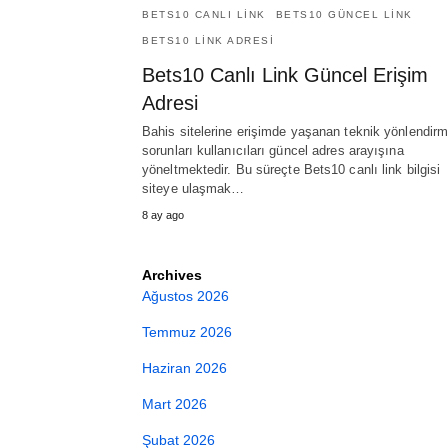
BETS10 CANLI LINK
BETS10 GÜNCEL LINK
BETS10 LINK ADRESI
Bets10 Canlı Link Güncel Erişim
Adresi
Bahis sitelerine erişimde yaşanan teknik yönlendir
sorunları kullanıcıları güncel adres arayışına
yöneltmektedir. Bu süreçte Bets10 canlı link bilgisi
siteye ulaşmak…
8 ay ago
Archives
Ağustos 2026
Temmuz 2026
Haziran 2026
Mart 2026
Şubat 2026