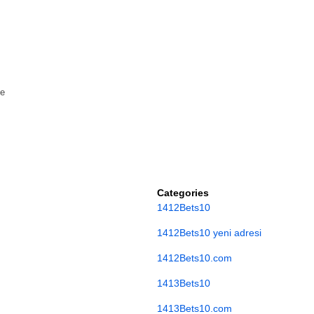
me
Categories
1412Bets10
1412Bets10 yeni adresi
1412Bets10.com
1413Bets10
1413Bets10.com