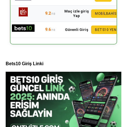
Maç izle giriş
9.2
MOBILBAHIS
/10
Yap
9.6
Güvenli Giriş
BETS10 YENI
/10
Bets10 Giriş Linki