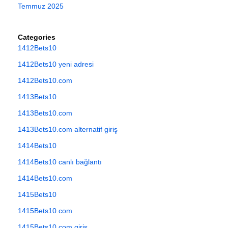
Temmuz 2025
Categories
1412Bets10
1412Bets10 yeni adresi
1412Bets10.com
1413Bets10
1413Bets10.com
1413Bets10.com alternatif giriş
1414Bets10
1414Bets10 canlı bağlantı
1414Bets10.com
1415Bets10
1415Bets10.com
1415Bets10.com giriş