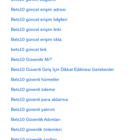
Bets10 güncel erişim adresi
Bets10 güncel erişim bilgileri
Bets10 güncel erişim linki
Bets10 güncel erişim tıkla
bets10 güncel link
Bets10 Güvenilir Mi?
Bets10 Güvenli Giriş İçin Dikkat Edilmesi Gerekenler
Bets10 güvenli hizmetler
Bets10 güvenli ödeme
Bets10 güvenli para aktarma
Bets10 güvenli yatırım
Bets10 Güvenlik Adımları
Bets10 güvenlik önlemleri
Bets10 güvenlik şartları