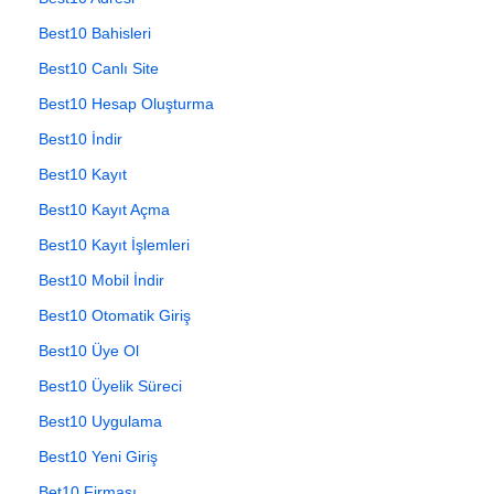
Best10 Bahisleri
Best10 Canlı Site
Best10 Hesap Oluşturma
Best10 İndir
Best10 Kayıt
Best10 Kayıt Açma
Best10 Kayıt İşlemleri
Best10 Mobil İndir
Best10 Otomatik Giriş
Best10 Üye Ol
Best10 Üyelik Süreci
Best10 Uygulama
Best10 Yeni Giriş
Bet10 Firması