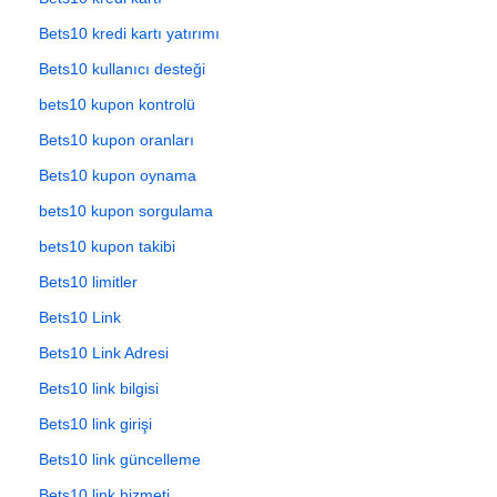
Bets10 kredi kartı yatırımı
Bets10 kullanıcı desteği
bets10 kupon kontrolü
Bets10 kupon oranları
Bets10 kupon oynama
bets10 kupon sorgulama
bets10 kupon takibi
Bets10 limitler
Bets10 Link
Bets10 Link Adresi
Bets10 link bilgisi
Bets10 link girişi
Bets10 link güncelleme
Bets10 link hizmeti