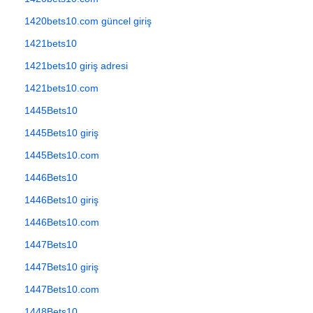
1420bets10.com güncel giriş
1421bets10
1421bets10 giriş adresi
1421bets10.com
1445Bets10
1445Bets10 giriş
1445Bets10.com
1446Bets10
1446Bets10 giriş
1446Bets10.com
1447Bets10
1447Bets10 giriş
1447Bets10.com
1448Bets10