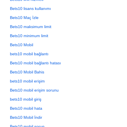
Bets10 lisans kullanımı
Bets10 Maç İzle
Bets10 maksimum limit
Bets10 minimum limit
Bets10 Mobil
bets10 mobil bağlantı
Bets10 mobil bağlantı hatası
Bets10 Mobil Bahis
bets10 mobil erişim
Bets10 mobil erişim sorunu
bets10 mobil giriş
Bets10 mobil hata
Bets10 Mobil İndir
Bets10 mobil sorun