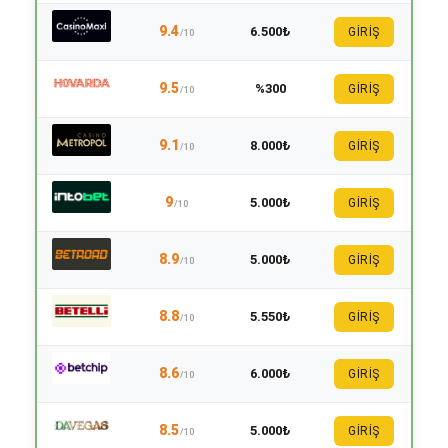
9.4
6.500₺
GİRİŞ
/10
9.5
%300
GİRİŞ
/10
9.1
8.000₺
GİRİŞ
/10
9
5.000₺
GİRİŞ
/10
8.9
5.000₺
GİRİŞ
/10
8.8
5.550₺
GİRİŞ
/10
8.6
6.000₺
GİRİŞ
/10
8.5
5.000₺
GİRİŞ
/10