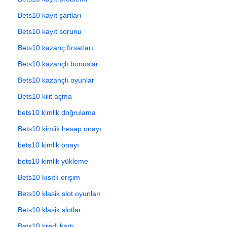
Bets10 kayıt şartları
Bets10 kayıt sorunu
Bets10 kazanç fırsatları
Bets10 kazançlı bonuslar
Bets10 kazançlı oyunlar
Bets10 kilit açma
bets10 kimlik doğrulama
Bets10 kimlik hesap onayı
bets10 kimlik onayı
bets10 kimlik yükleme
Bets10 kısıtlı erişim
Bets10 klasik slot oyunları
Bets10 klasik slotlar
Bets10 kredi kartı