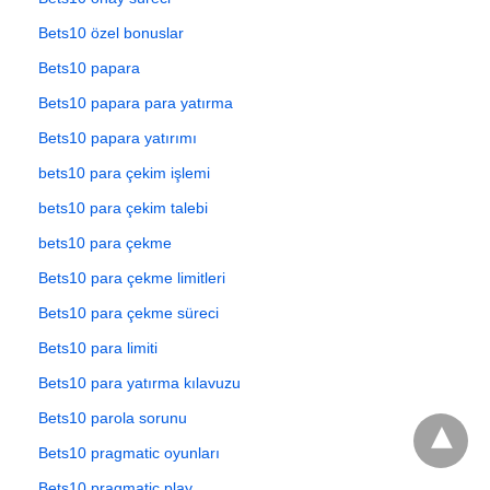
Bets10 özel bonuslar
Bets10 papara
Bets10 papara para yatırma
Bets10 papara yatırımı
bets10 para çekim işlemi
bets10 para çekim talebi
bets10 para çekme
Bets10 para çekme limitleri
Bets10 para çekme süreci
Bets10 para limiti
Bets10 para yatırma kılavuzu
Bets10 parola sorunu
Bets10 pragmatic oyunları
Bets10 pragmatic play