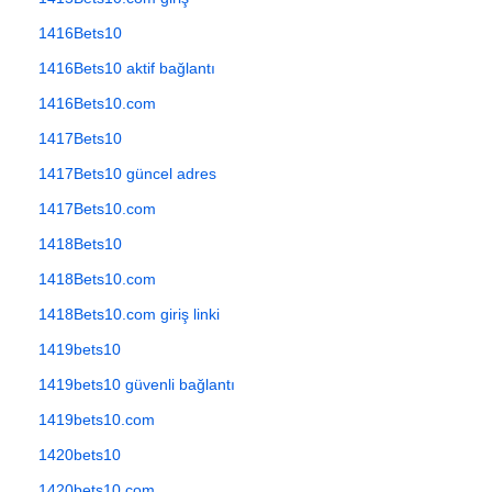
1416Bets10
1416Bets10 aktif bağlantı
1416Bets10.com
1417Bets10
1417Bets10 güncel adres
1417Bets10.com
1418Bets10
1418Bets10.com
1418Bets10.com giriş linki
1419bets10
1419bets10 güvenli bağlantı
1419bets10.com
1420bets10
1420bets10.com