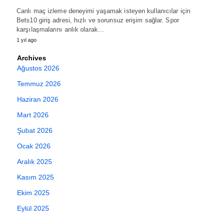
Canlı maç izleme deneyimi yaşamak isteyen kullanıcılar için
Bets10 giriş adresi, hızlı ve sorunsuz erişim sağlar. Spor
karşılaşmalarını anlık olarak…
1 yıl ago
Archives
Ağustos 2026
Temmuz 2026
Haziran 2026
Mart 2026
Şubat 2026
Ocak 2026
Aralık 2025
Kasım 2025
Ekim 2025
Eylül 2025