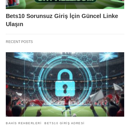
Bets10 Sorunsuz Giriş İçin Güncel Linke
Ulaşın
RECENT POSTS
BAHIS REHBERLERI
BETS10 GIRIŞ ADRESI