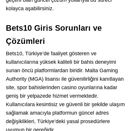
kolayca aşabilirsiniz.
Bets10 Giris Sorunları ve
Çözümleri
Bets10, Türkiye’de faaliyet gösteren ve
kullanıcılarına yüksek kaliteli bir bahis deneyimi
sunan öncü platformlardan biridir. Malta Gaming
Authority (MGA) lisansı ile güvenilirliğini kanıtlayan
site, spor bahislerinden casino oyunlarına kadar
geniş bir yelpazede hizmet vermektedir.
Kullanıcılara kesintisiz ve güvenli bir şekilde ulaşım
sağlamak amacıyla platformun güncel adres
değişiklikleri, Türkiye’deki yasal prosedürlere
uyumun bir gereğidir.