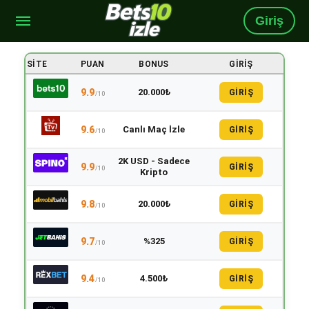
Giriş
SITE
PUAN
BONUS
GIRIŞ
9.9
20.000₺
GİRİŞ
/10
9.6
Canlı Maç İzle
GİRİŞ
/10
2K USD - Sadece
9.9
GİRİŞ
/10
Kripto
9.8
20.000₺
GİRİŞ
/10
9.7
%325
GİRİŞ
/10
9.4
4.500₺
GİRİŞ
/10