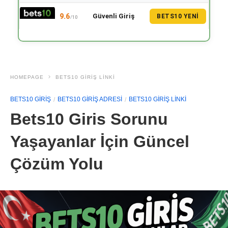
9.6
Güvenli Giriş
BETS10 YENI
/10
HOMEPAGE
BETS10 GIRIŞ LINKI
BETS10 GIRIŞ
BETS10 GIRIŞ ADRESI
BETS10 GIRIŞ LINKI
Bets10 Giris Sorunu
Yaşayanlar İçin Güncel
Çözüm Yolu