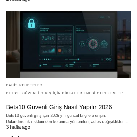
BAHIS REHBERLERI
BETS10 GÜVENLI GIRIŞ İÇIN DIKKAT EDILMESI GEREKENLER
Bets10 Güvenli Giriş Nasıl Yapılır 2026
Bets10 güvenli giriş için 2026 yılı güncel bilgilere erişin.
Dolandırıcılık risklerinden korunma yöntemleri, adres değişiklikleri…
3 hafta ago