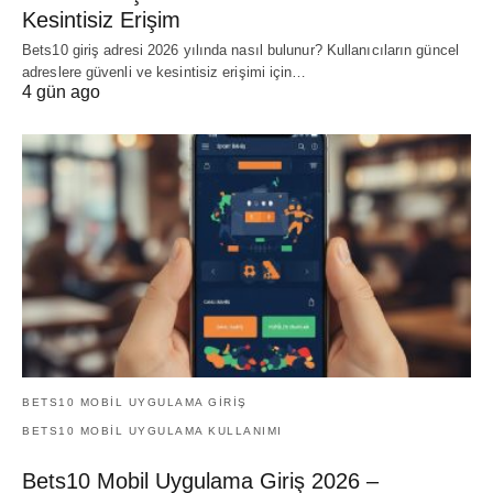
Kesintisiz Erişim
Bets10 giriş adresi 2026 yılında nasıl bulunur? Kullanıcıların güncel
adreslere güvenli ve kesintisiz erişimi için…
4 gün ago
BETS10 MOBIL UYGULAMA GIRIŞ
BETS10 MOBIL UYGULAMA KULLANIMI
Bets10 Mobil Uygulama Giriş 2026 –