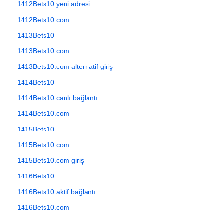
1412Bets10 yeni adresi
1412Bets10.com
1413Bets10
1413Bets10.com
1413Bets10.com alternatif giriş
1414Bets10
1414Bets10 canlı bağlantı
1414Bets10.com
1415Bets10
1415Bets10.com
1415Bets10.com giriş
1416Bets10
1416Bets10 aktif bağlantı
1416Bets10.com