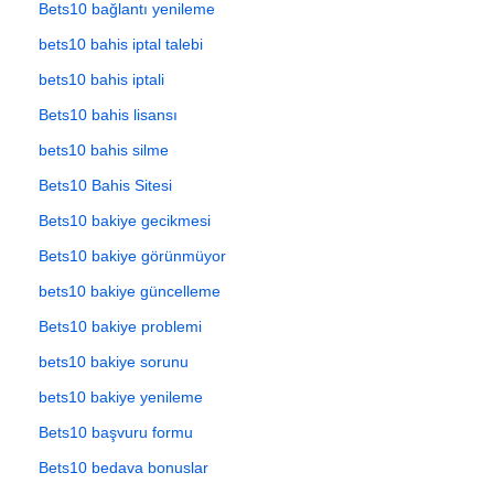
Bets10 bağlantı yenileme
bets10 bahis iptal talebi
bets10 bahis iptali
Bets10 bahis lisansı
bets10 bahis silme
Bets10 Bahis Sitesi
Bets10 bakiye gecikmesi
Bets10 bakiye görünmüyor
bets10 bakiye güncelleme
Bets10 bakiye problemi
bets10 bakiye sorunu
bets10 bakiye yenileme
Bets10 başvuru formu
Bets10 bedava bonuslar