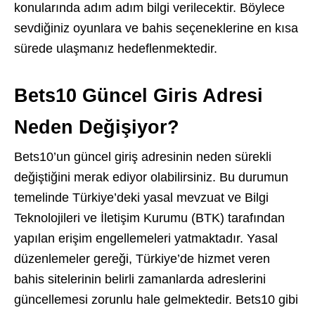
konularında adım adım bilgi verilecektir. Böylece
sevdiğiniz oyunlara ve bahis seçeneklerine en kısa
sürede ulaşmanız hedeflenmektedir.
Bets10 Güncel Giris Adresi
Neden Değişiyor?
Bets10’un güncel giriş adresinin neden sürekli
değiştiğini merak ediyor olabilirsiniz. Bu durumun
temelinde Türkiye’deki yasal mevzuat ve Bilgi
Teknolojileri ve İletişim Kurumu (BTK) tarafından
yapılan erişim engellemeleri yatmaktadır. Yasal
düzenlemeler gereği, Türkiye’de hizmet veren
bahis sitelerinin belirli zamanlarda adreslerini
güncellemesi zorunlu hale gelmektedir. Bets10 gibi