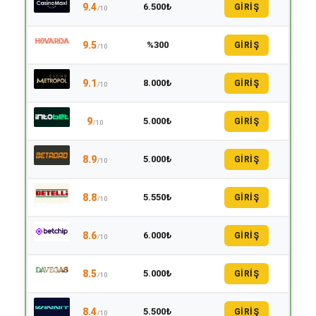
9.4
6.500₺
GİRİŞ
/10
9.5
%300
GİRİŞ
/10
9.1
8.000₺
GİRİŞ
/10
9
5.000₺
GİRİŞ
/10
8.9
5.000₺
GİRİŞ
/10
8.8
5.550₺
GİRİŞ
/10
8.6
6.000₺
GİRİŞ
/10
8.5
5.000₺
GİRİŞ
/10
8.4
5.500₺
GİRİŞ
/10