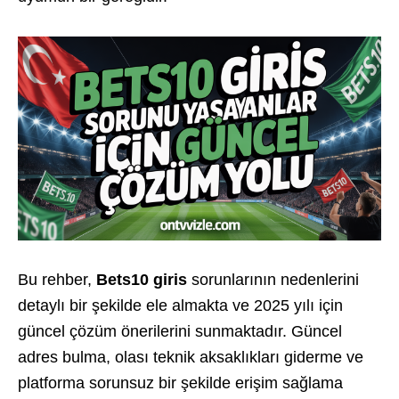
Bu rehber,
Bets10 giris
sorunlarının nedenlerini
detaylı bir şekilde ele almakta ve 2025 yılı için
güncel çözüm önerilerini sunmaktadır. Güncel
adres bulma, olası teknik aksaklıkları giderme ve
platforma sorunsuz bir şekilde erişim sağlama