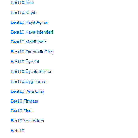
Best10 İndir
Best10 Kayıt
Best10 Kayıt Açma
Best10 Kayıt İşlemleri
Best10 Mobil İndir
Best10 Otomatik Giriş
Best10 Üye Ol
Best10 Üyelik Süreci
Best10 Uygulama
Best10 Yeni Giriş
Bet10 Firması
Bet10 Site
Bet10 Yeni Adres
Bets10