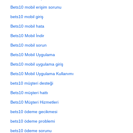
Bets10 mobil erişim sorunu
bets10 mobil giriş
Bets10 mobil hata
Bets10 Mobil İndir
Bets10 mobil sorun
Bets10 Mobil Uygulama
Bets10 mobil uygulama giriş
Bets10 Mobil Uygulama Kullanımı
bets10 müşteri desteği
Bets10 müşteri hattı
Bets10 Müşteri Hizmetleri
bets10 ödeme gecikmesi
bets10 ödeme problemi
bets10 ödeme sorunu