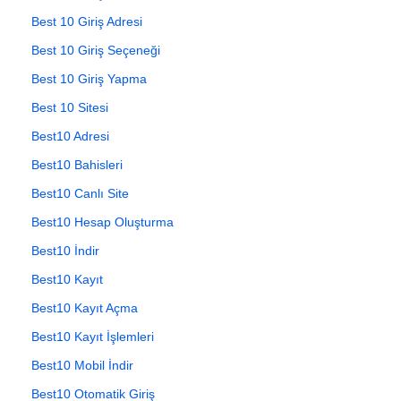
Best 10 Giriş Adresi
Best 10 Giriş Seçeneği
Best 10 Giriş Yapma
Best 10 Sitesi
Best10 Adresi
Best10 Bahisleri
Best10 Canlı Site
Best10 Hesap Oluşturma
Best10 İndir
Best10 Kayıt
Best10 Kayıt Açma
Best10 Kayıt İşlemleri
Best10 Mobil İndir
Best10 Otomatik Giriş