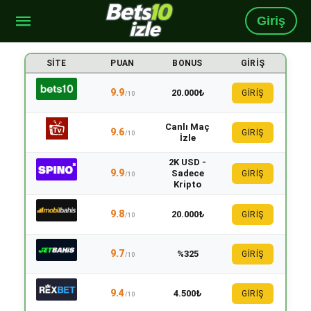
Giriş
SITE
PUAN
BONUS
GIRIŞ
9.9
20.000₺
GİRİŞ
/10
Canlı Maç
9.6
GİRİŞ
/10
İzle
2K USD -
9.9
Sadece
GİRİŞ
/10
Kripto
9.8
20.000₺
GİRİŞ
/10
9.7
%325
GİRİŞ
/10
9.4
4.500₺
GİRİŞ
/10