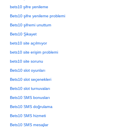
bets10 şifre yenileme
Bets10 şifre yenileme problemi
Bets10 şifremi unuttum
Bets10 Şikayet
bets10 site açılmıyor
bets10 site erişim problemi
bets10 site sorunu
Bets10 slot oyunları
Bets10 slot seçenekleri
Bets10 slot turnuvaları
Bets10 SMS bonusları
Bets10 SMS doğrulama
Bets10 SMS hizmeti
Bets10 SMS mesajlar