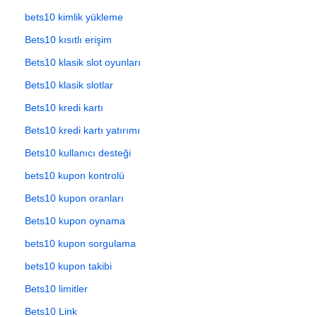
bets10 kimlik yükleme
Bets10 kısıtlı erişim
Bets10 klasik slot oyunları
Bets10 klasik slotlar
Bets10 kredi kartı
Bets10 kredi kartı yatırımı
Bets10 kullanıcı desteği
bets10 kupon kontrolü
Bets10 kupon oranları
Bets10 kupon oynama
bets10 kupon sorgulama
bets10 kupon takibi
Bets10 limitler
Bets10 Link