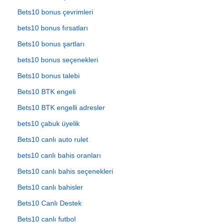
Bets10 bonus çevrimleri
bets10 bonus fırsatları
Bets10 bonus şartları
bets10 bonus seçenekleri
Bets10 bonus talebi
Bets10 BTK engeli
Bets10 BTK engelli adresler
bets10 çabuk üyelik
Bets10 canlı auto rulet
bets10 canlı bahis oranları
Bets10 canlı bahis seçenekleri
Bets10 canlı bahisler
Bets10 Canlı Destek
Bets10 canlı futbol