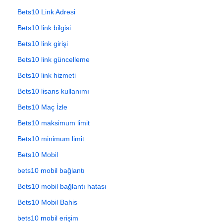
Bets10 Link Adresi
Bets10 link bilgisi
Bets10 link girişi
Bets10 link güncelleme
Bets10 link hizmeti
Bets10 lisans kullanımı
Bets10 Maç İzle
Bets10 maksimum limit
Bets10 minimum limit
Bets10 Mobil
bets10 mobil bağlantı
Bets10 mobil bağlantı hatası
Bets10 Mobil Bahis
bets10 mobil erişim