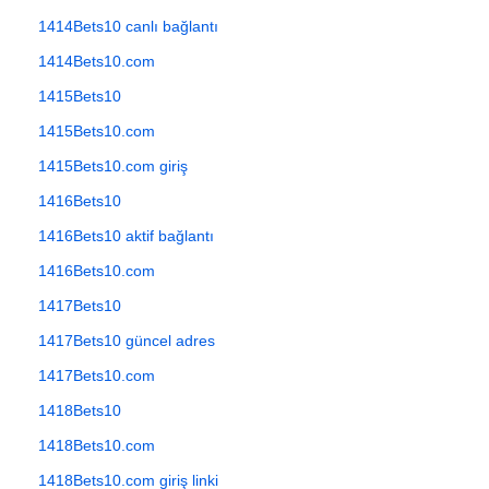
1414Bets10 canlı bağlantı
1414Bets10.com
1415Bets10
1415Bets10.com
1415Bets10.com giriş
1416Bets10
1416Bets10 aktif bağlantı
1416Bets10.com
1417Bets10
1417Bets10 güncel adres
1417Bets10.com
1418Bets10
1418Bets10.com
1418Bets10.com giriş linki