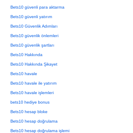
Bets10 güvenli para aktarma
Bets10 güvenli yatırım
Bets10 Güvenlik Adımları
Bets10 güvenlik önlemleri
Bets10 güvenlik şartları
Bets10 Hakkında
Bets10 Hakkında Şikayet
Bets10 havale
Bets10 havale ile yatırım
Bets10 havale işlemleri
bets10 hediye bonus
Bets10 hesap bloke
Bets10 hesap doğrulama
Bets10 hesap doğrulama işlemi