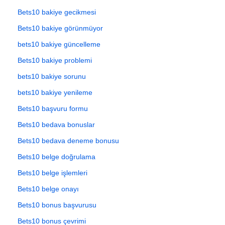
Bets10 bakiye gecikmesi
Bets10 bakiye görünmüyor
bets10 bakiye güncelleme
Bets10 bakiye problemi
bets10 bakiye sorunu
bets10 bakiye yenileme
Bets10 başvuru formu
Bets10 bedava bonuslar
Bets10 bedava deneme bonusu
Bets10 belge doğrulama
Bets10 belge işlemleri
Bets10 belge onayı
Bets10 bonus başvurusu
Bets10 bonus çevrimi