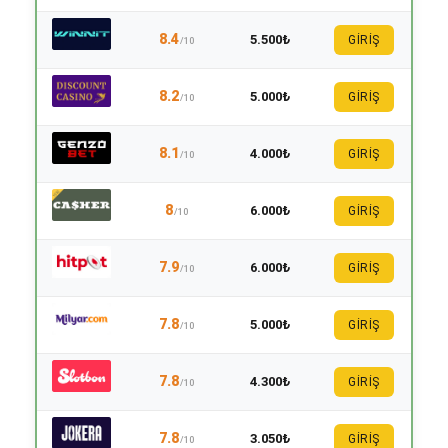
8.4
5.500₺
GİRİŞ
/10
8.2
5.000₺
GİRİŞ
/10
8.1
4.000₺
GİRİŞ
/10
8
6.000₺
GİRİŞ
/10
7.9
6.000₺
GİRİŞ
/10
7.8
5.000₺
GİRİŞ
/10
7.8
4.300₺
GİRİŞ
/10
7.8
3.050₺
GİRİŞ
/10