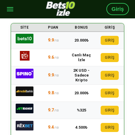
Giriş
SITE
PUAN
BONUS
GIRIŞ
9.9
20.000₺
GİRİŞ
/10
Canlı Maç
9.6
GİRİŞ
/10
İzle
2K USD -
9.9
Sadece
GİRİŞ
/10
Kripto
9.8
20.000₺
GİRİŞ
/10
9.7
%325
GİRİŞ
/10
9.4
4.500₺
GİRİŞ
/10