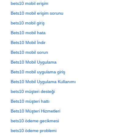
bets10 mobil erişim
Bets10 mobil erişim sorunu
bets10 mobil giriş
Bets10 mobil hata
Bets10 Mobil İndir
Bets10 mobil sorun
Bets10 Mobil Uygulama
Bets10 mobil uygulama giriş
Bets10 Mobil Uygulama Kullanımı
bets10 müşteri desteği
Bets10 müşteri hattı
Bets10 Müşteri Hizmetleri
bets10 ödeme gecikmesi
bets10 ödeme problemi