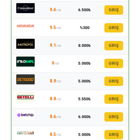
9.4
6.500₺
GİRİŞ
/10
9.5
%300
GİRİŞ
/10
9.1
8.000₺
GİRİŞ
/10
9
5.000₺
GİRİŞ
/10
8.9
5.000₺
GİRİŞ
/10
8.8
5.550₺
GİRİŞ
/10
8.6
6.000₺
GİRİŞ
/10
8.5
5.000₺
GİRİŞ
/10