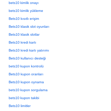
bets10 kimlik onayı
bets10 kimlik yükleme
Bets10 kısıtlı erişim
Bets10 klasik slot oyunları
Bets10 klasik slotlar
Bets10 kredi kartı
Bets10 kredi kartı yatırımı
Bets10 kullanıcı desteği
bets10 kupon kontrolü
Bets10 kupon oranları
Bets10 kupon oynama
bets10 kupon sorgulama
bets10 kupon takibi
Bets10 limitler