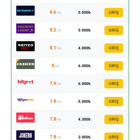
8.4
5.500₺
GİRİŞ
/10
8.2
5.000₺
GİRİŞ
/10
8.1
4.000₺
GİRİŞ
/10
8
6.000₺
GİRİŞ
/10
7.9
6.000₺
GİRİŞ
/10
7.8
5.000₺
GİRİŞ
/10
7.8
4.300₺
GİRİŞ
/10
7.8
3.050₺
GİRİŞ
/10