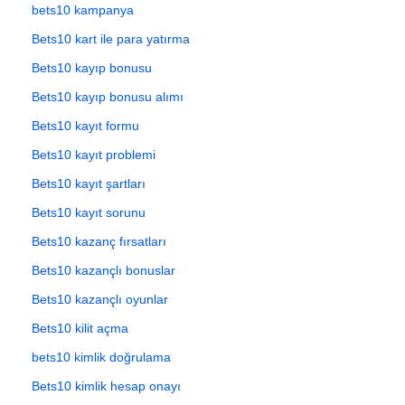
bets10 kampanya
Bets10 kart ile para yatırma
Bets10 kayıp bonusu
Bets10 kayıp bonusu alımı
Bets10 kayıt formu
Bets10 kayıt problemi
Bets10 kayıt şartları
Bets10 kayıt sorunu
Bets10 kazanç fırsatları
Bets10 kazançlı bonuslar
Bets10 kazançlı oyunlar
Bets10 kilit açma
bets10 kimlik doğrulama
Bets10 kimlik hesap onayı