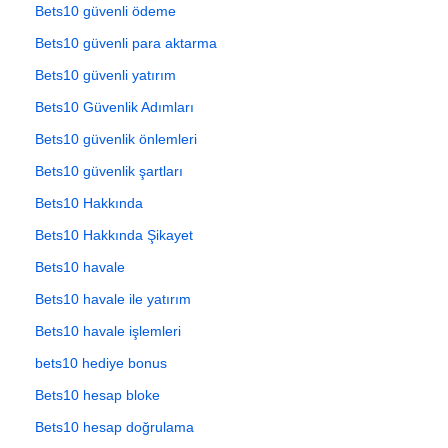
Bets10 güvenli ödeme
Bets10 güvenli para aktarma
Bets10 güvenli yatırım
Bets10 Güvenlik Adımları
Bets10 güvenlik önlemleri
Bets10 güvenlik şartları
Bets10 Hakkında
Bets10 Hakkında Şikayet
Bets10 havale
Bets10 havale ile yatırım
Bets10 havale işlemleri
bets10 hediye bonus
Bets10 hesap bloke
Bets10 hesap doğrulama