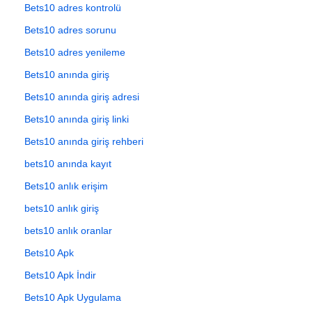
Bets10 adres kontrolü
Bets10 adres sorunu
Bets10 adres yenileme
Bets10 anında giriş
Bets10 anında giriş adresi
Bets10 anında giriş linki
Bets10 anında giriş rehberi
bets10 anında kayıt
Bets10 anlık erişim
bets10 anlık giriş
bets10 anlık oranlar
Bets10 Apk
Bets10 Apk İndir
Bets10 Apk Uygulama