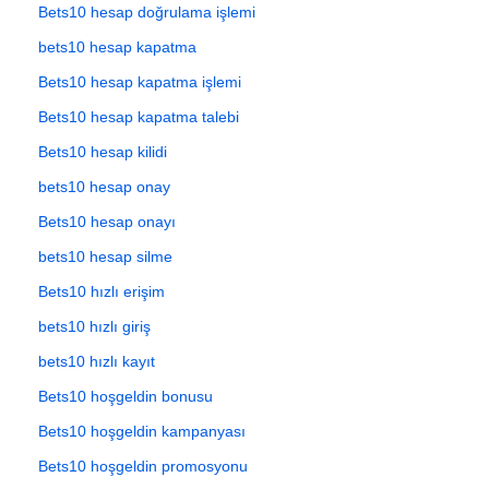
Bets10 hesap doğrulama işlemi
bets10 hesap kapatma
Bets10 hesap kapatma işlemi
Bets10 hesap kapatma talebi
Bets10 hesap kilidi
bets10 hesap onay
Bets10 hesap onayı
bets10 hesap silme
Bets10 hızlı erişim
bets10 hızlı giriş
bets10 hızlı kayıt
Bets10 hoşgeldin bonusu
Bets10 hoşgeldin kampanyası
Bets10 hoşgeldin promosyonu