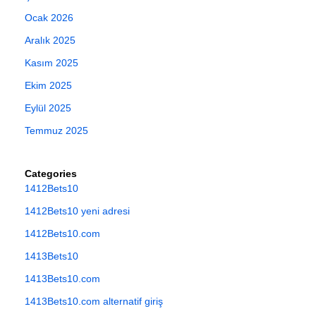
Ocak 2026
Aralık 2025
Kasım 2025
Ekim 2025
Eylül 2025
Temmuz 2025
Categories
1412Bets10
1412Bets10 yeni adresi
1412Bets10.com
1413Bets10
1413Bets10.com
1413Bets10.com alternatif giriş