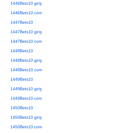
1446Bets10 giriş
1446Bets10.com
1447Bets10
1447Bets10 giriş
1447Bets10.com
1448Bets10
1448Bets10 giriş
1448Bets10.com
1449Bets10
1449Bets10 giriş
1449Bets10.com
1450Bets10
1450Bets10 giriş
1450Bets10.com