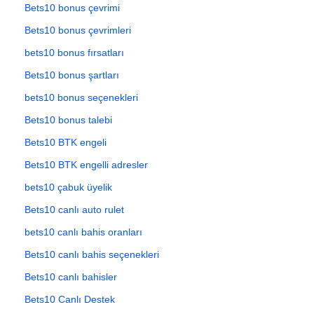
Bets10 bonus çevrimi
Bets10 bonus çevrimleri
bets10 bonus fırsatları
Bets10 bonus şartları
bets10 bonus seçenekleri
Bets10 bonus talebi
Bets10 BTK engeli
Bets10 BTK engelli adresler
bets10 çabuk üyelik
Bets10 canlı auto rulet
bets10 canlı bahis oranları
Bets10 canlı bahis seçenekleri
Bets10 canlı bahisler
Bets10 Canlı Destek