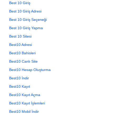
Best 10 Giriş
Best 10 Giriş Adresi
Best 10 Giriş Seçeneği
Best 10 Giriş Yapma
Best 10 Sitesi
Best10 Adresi
Best10 Bahisleri
Best10 Canlı Site
Best10 Hesap Oluşturma
Best10 İndir
Best10 Kayıt
Best10 Kayıt Açma
Best10 Kayıt İşlemleri
Best10 Mobil İndir