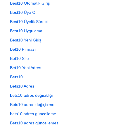
Best10 Otomatik Giriş
Best10 Üye Ol
Best10 Üyelik Süreci
Best10 Uygulama
Best10 Yeni Giriş
Bet10 Firması
Bet10 Site
Bet10 Yeni Adres
Bets10
Bets10 Adres
bets10 adres değişikliği
Bets10 adres değiştirme
bets10 adres güncelleme
Bets10 adres güncellemesi