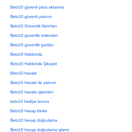
Bets10 güvenli para aktarma
Bets10 güvenli yatırım
Bets10 Güvenlik Adımları
Bets10 güvenlik önlemleri
Bets10 güvenlik şartları
Bets10 Hakkında
Bets10 Hakkında Şikayet
Bets10 havale
Bets10 havale ile yatırım
Bets10 havale işlemleri
bets10 hediye bonus
Bets10 hesap bloke
Bets10 hesap doğrulama
Bets10 hesap doğrulama işlemi