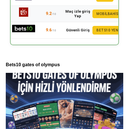
Maç izle giriş
9.2
MOBILBAHIS
/10
Yap
9.6
Güvenli Giriş
BETS10 YENI
/10
Bets10 gates of olympus