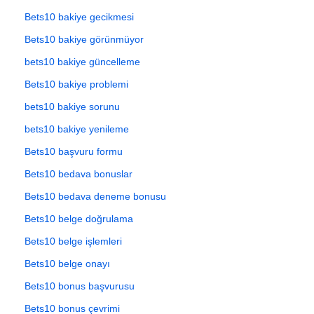
Bets10 bakiye gecikmesi
Bets10 bakiye görünmüyor
bets10 bakiye güncelleme
Bets10 bakiye problemi
bets10 bakiye sorunu
bets10 bakiye yenileme
Bets10 başvuru formu
Bets10 bedava bonuslar
Bets10 bedava deneme bonusu
Bets10 belge doğrulama
Bets10 belge işlemleri
Bets10 belge onayı
Bets10 bonus başvurusu
Bets10 bonus çevrimi