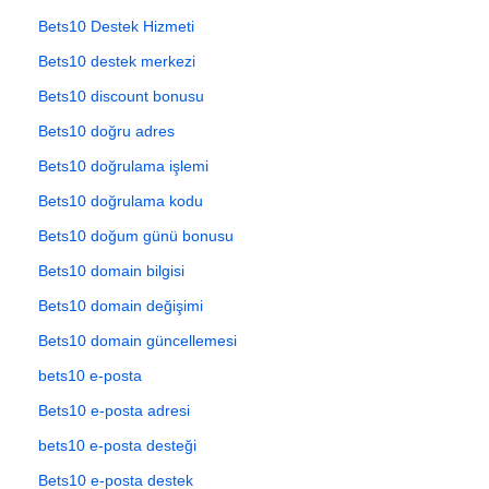
Bets10 Destek Hizmeti
Bets10 destek merkezi
Bets10 discount bonusu
Bets10 doğru adres
Bets10 doğrulama işlemi
Bets10 doğrulama kodu
Bets10 doğum günü bonusu
Bets10 domain bilgisi
Bets10 domain değişimi
Bets10 domain güncellemesi
bets10 e-posta
Bets10 e-posta adresi
bets10 e-posta desteği
Bets10 e-posta destek