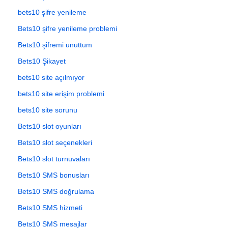
bets10 şifre yenileme
Bets10 şifre yenileme problemi
Bets10 şifremi unuttum
Bets10 Şikayet
bets10 site açılmıyor
bets10 site erişim problemi
bets10 site sorunu
Bets10 slot oyunları
Bets10 slot seçenekleri
Bets10 slot turnuvaları
Bets10 SMS bonusları
Bets10 SMS doğrulama
Bets10 SMS hizmeti
Bets10 SMS mesajlar