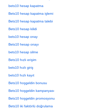
bets10 hesap kapatma
Bets10 hesap kapatma işlemi
Bets10 hesap kapatma talebi
Bets10 hesap kilidi
bets10 hesap onay
Bets10 hesap onayı
bets10 hesap silme
Bets10 hızlı erişim
bets10 hızlı giriş
bets10 hızlı kayıt
Bets10 hoşgeldin bonusu
Bets10 hoşgeldin kampanyası
Bets10 hoşgeldin promosyonu
Bets10 iki faktörlü doğrulama