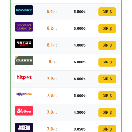
8.4
5.500₺
GİRİŞ
/10
8.2
5.000₺
GİRİŞ
/10
8.1
4.000₺
GİRİŞ
/10
8
6.000₺
GİRİŞ
/10
7.9
6.000₺
GİRİŞ
/10
7.8
5.000₺
GİRİŞ
/10
7.8
4.300₺
GİRİŞ
/10
7.8
3.050₺
GİRİŞ
/10