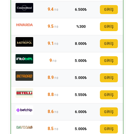
9.4
6.500₺
GİRİŞ
/10
9.5
%300
GİRİŞ
/10
9.1
8.000₺
GİRİŞ
/10
9
5.000₺
GİRİŞ
/10
8.9
5.000₺
GİRİŞ
/10
8.8
5.550₺
GİRİŞ
/10
8.6
6.000₺
GİRİŞ
/10
8.5
5.000₺
GİRİŞ
/10