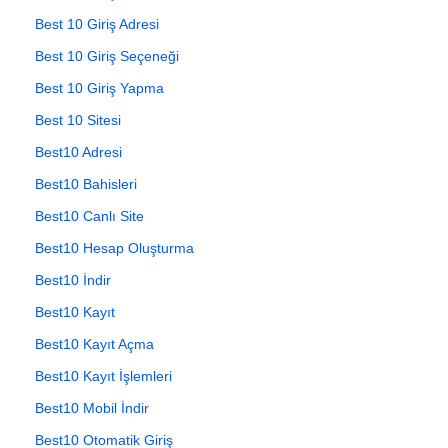
Best 10 Giriş Adresi
Best 10 Giriş Seçeneği
Best 10 Giriş Yapma
Best 10 Sitesi
Best10 Adresi
Best10 Bahisleri
Best10 Canlı Site
Best10 Hesap Oluşturma
Best10 İndir
Best10 Kayıt
Best10 Kayıt Açma
Best10 Kayıt İşlemleri
Best10 Mobil İndir
Best10 Otomatik Giriş