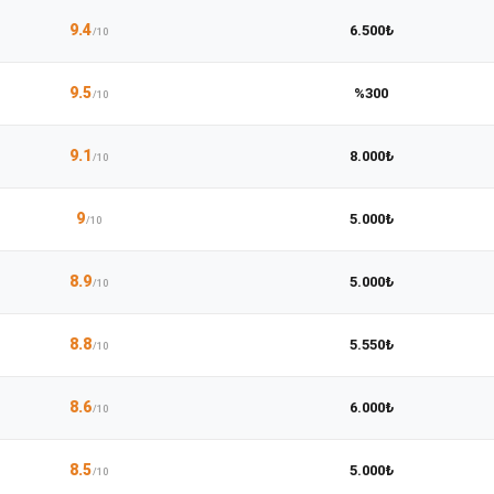
9.4
6.500₺
/10
9.5
%300
/10
9.1
8.000₺
/10
9
5.000₺
/10
8.9
5.000₺
/10
8.8
5.550₺
/10
8.6
6.000₺
/10
8.5
5.000₺
/10