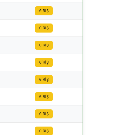
GİRİŞ
GİRİŞ
GİRİŞ
GİRİŞ
GİRİŞ
GİRİŞ
GİRİŞ
GİRİŞ