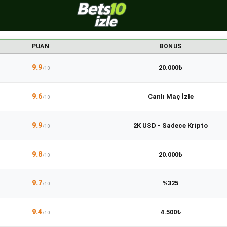
PUAN
BONUS
9.9
20.000₺
/10
9.6
Canlı Maç İzle
/10
9.9
2K USD - Sadece Kripto
/10
9.8
20.000₺
/10
9.7
%325
/10
9.4
4.500₺
/10