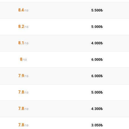
8.4
5.500₺
/10
8.2
5.000₺
/10
8.1
4.000₺
/10
8
6.000₺
/10
7.9
6.000₺
/10
7.8
5.000₺
/10
7.8
4.300₺
/10
7.8
3.050₺
/10