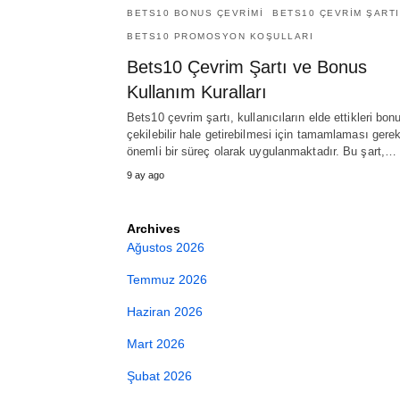
BETS10 BONUS ÇEVRIMI
BETS10 ÇEVRIM ŞARTI
BETS10 PROMOSYON KOŞULLARI
Bets10 Çevrim Şartı ve Bonus
Kullanım Kuralları
Bets10 çevrim şartı, kullanıcıların elde ettikleri bonu
çekilebilir hale getirebilmesi için tamamlaması gere
önemli bir süreç olarak uygulanmaktadır. Bu şart,…
9 ay ago
Archives
Ağustos 2026
Temmuz 2026
Haziran 2026
Mart 2026
Şubat 2026