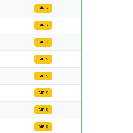
GİRİŞ
GİRİŞ
GİRİŞ
GİRİŞ
GİRİŞ
GİRİŞ
GİRİŞ
GİRİŞ