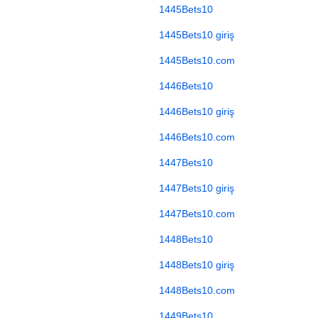
1445Bets10
1445Bets10 giriş
1445Bets10.com
1446Bets10
1446Bets10 giriş
1446Bets10.com
1447Bets10
1447Bets10 giriş
1447Bets10.com
1448Bets10
1448Bets10 giriş
1448Bets10.com
1449Bets10