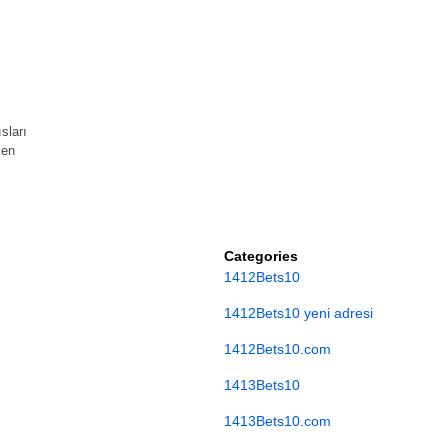
sları
ken
Categories
1412Bets10
1412Bets10 yeni adresi
1412Bets10.com
1413Bets10
1413Bets10.com