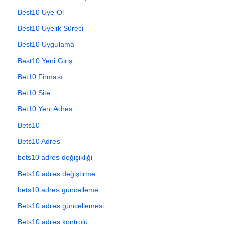
Best10 Üye Ol
Best10 Üyelik Süreci
Best10 Uygulama
Best10 Yeni Giriş
Bet10 Firması
Bet10 Site
Bet10 Yeni Adres
Bets10
Bets10 Adres
bets10 adres değişikliği
Bets10 adres değiştirme
bets10 adres güncelleme
Bets10 adres güncellemesi
Bets10 adres kontrolü