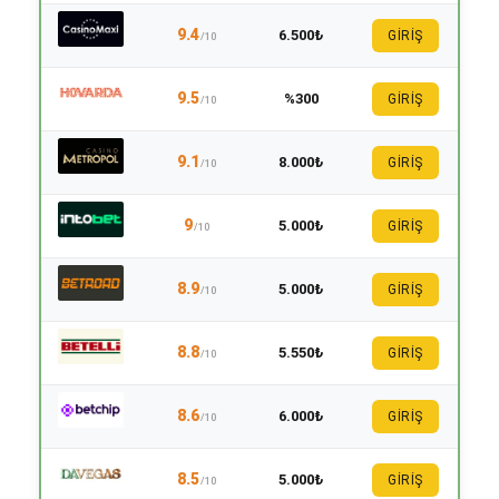
9.4
6.500₺
GİRİŞ
/10
9.5
%300
GİRİŞ
/10
9.1
8.000₺
GİRİŞ
/10
9
5.000₺
GİRİŞ
/10
8.9
5.000₺
GİRİŞ
/10
8.8
5.550₺
GİRİŞ
/10
8.6
6.000₺
GİRİŞ
/10
8.5
5.000₺
GİRİŞ
/10