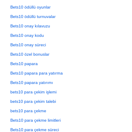
Bets10 ödüllü oyunlar
Bets10 ödüllü turnuvalar
Bets10 onay kılavuzu
Bets10 onay kodu
Bets10 onay süreci
Bets10 özel bonuslar
Bets10 papara
Bets10 papara para yatırma
Bets10 papara yatırımı
bets10 para çekim işlemi
bets10 para çekim talebi
bets10 para çekme
Bets10 para çekme limitleri
Bets10 para çekme süreci