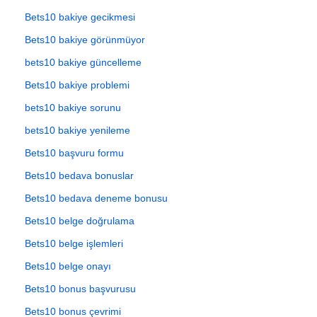
Bets10 bakiye gecikmesi
Bets10 bakiye görünmüyor
bets10 bakiye güncelleme
Bets10 bakiye problemi
bets10 bakiye sorunu
bets10 bakiye yenileme
Bets10 başvuru formu
Bets10 bedava bonuslar
Bets10 bedava deneme bonusu
Bets10 belge doğrulama
Bets10 belge işlemleri
Bets10 belge onayı
Bets10 bonus başvurusu
Bets10 bonus çevrimi