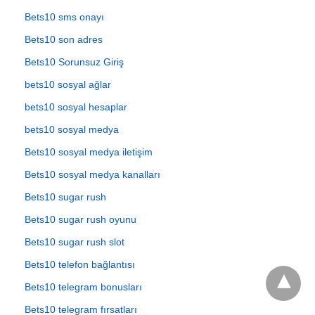
Bets10 sms onayı
Bets10 son adres
Bets10 Sorunsuz Giriş
bets10 sosyal ağlar
bets10 sosyal hesaplar
bets10 sosyal medya
Bets10 sosyal medya iletişim
Bets10 sosyal medya kanalları
Bets10 sugar rush
Bets10 sugar rush oyunu
Bets10 sugar rush slot
Bets10 telefon bağlantısı
Bets10 telegram bonusları
Bets10 telegram fırsatları