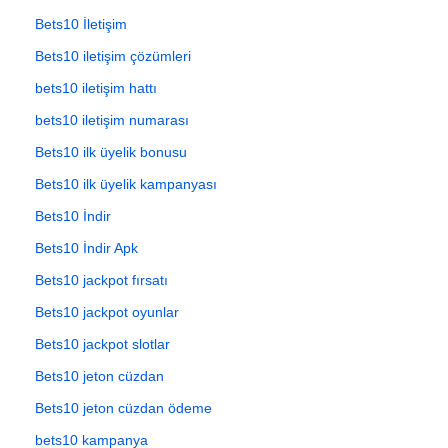
Bets10 İletişim
Bets10 iletişim çözümleri
bets10 iletişim hattı
bets10 iletişim numarası
Bets10 ilk üyelik bonusu
Bets10 ilk üyelik kampanyası
Bets10 İndir
Bets10 İndir Apk
Bets10 jackpot fırsatı
Bets10 jackpot oyunlar
Bets10 jackpot slotlar
Bets10 jeton cüzdan
Bets10 jeton cüzdan ödeme
bets10 kampanya