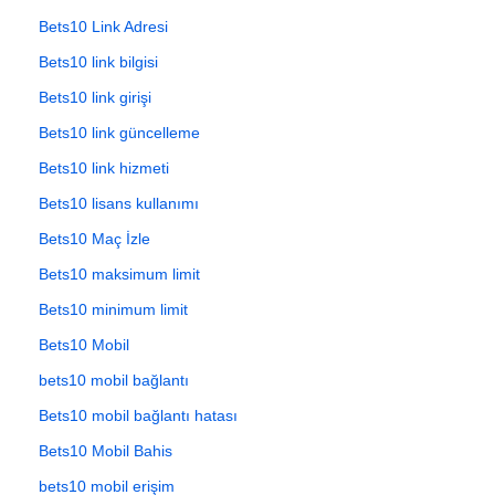
Bets10 Link Adresi
Bets10 link bilgisi
Bets10 link girişi
Bets10 link güncelleme
Bets10 link hizmeti
Bets10 lisans kullanımı
Bets10 Maç İzle
Bets10 maksimum limit
Bets10 minimum limit
Bets10 Mobil
bets10 mobil bağlantı
Bets10 mobil bağlantı hatası
Bets10 Mobil Bahis
bets10 mobil erişim