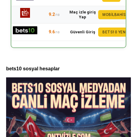
Maç izle giriş
9.2
MOBILBAHIS
/10
Yap
9.6
Güvenli Giriş
BETS10 YENI
/10
bets10 sosyal hesaplar