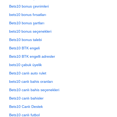
Bets10 bonus çevrimleri
bets10 bonus fırsatları
Bets10 bonus şartları
bets10 bonus seçenekleri
Bets10 bonus talebi
Bets10 BTK engeli
Bets10 BTK engelli adresler
bets10 çabuk üyelik
Bets10 canlı auto rulet
bets10 canlı bahis oranları
Bets10 canlı bahis seçenekleri
Bets10 canlı bahisler
Bets10 Canlı Destek
Bets10 canlı futbol