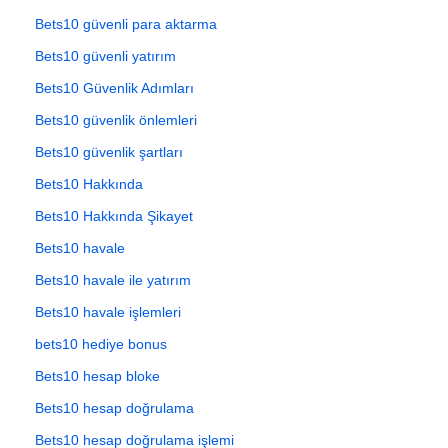
Bets10 güvenli para aktarma
Bets10 güvenli yatırım
Bets10 Güvenlik Adımları
Bets10 güvenlik önlemleri
Bets10 güvenlik şartları
Bets10 Hakkında
Bets10 Hakkında Şikayet
Bets10 havale
Bets10 havale ile yatırım
Bets10 havale işlemleri
bets10 hediye bonus
Bets10 hesap bloke
Bets10 hesap doğrulama
Bets10 hesap doğrulama işlemi