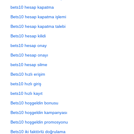
bets10 hesap kapatma
Bets10 hesap kapatma işlemi
Bets10 hesap kapatma talebi
Bets10 hesap kilidi
bets10 hesap onay
Bets10 hesap onayı
bets10 hesap silme
Bets10 hızlı erişim
bets10 hızlı giriş
bets10 hızlı kayıt
Bets10 hoşgeldin bonusu
Bets10 hoşgeldin kampanyası
Bets10 hoşgeldin promosyonu
Bets10 iki faktörlü doğrulama