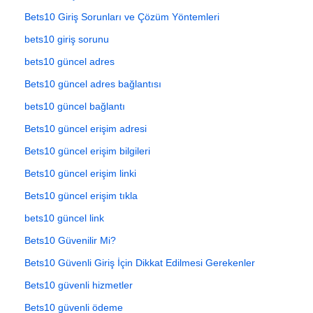
Bets10 Giriş Sorunları ve Çözüm Yöntemleri
bets10 giriş sorunu
bets10 güncel adres
Bets10 güncel adres bağlantısı
bets10 güncel bağlantı
Bets10 güncel erişim adresi
Bets10 güncel erişim bilgileri
Bets10 güncel erişim linki
Bets10 güncel erişim tıkla
bets10 güncel link
Bets10 Güvenilir Mi?
Bets10 Güvenli Giriş İçin Dikkat Edilmesi Gerekenler
Bets10 güvenli hizmetler
Bets10 güvenli ödeme