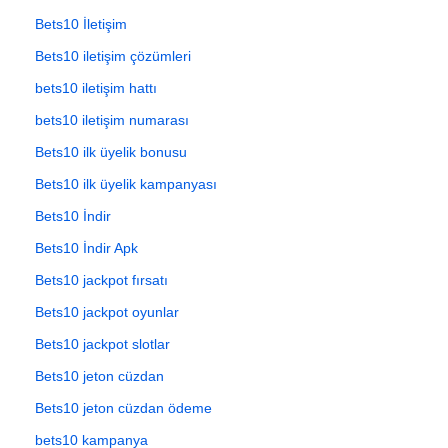
Bets10 İletişim
Bets10 iletişim çözümleri
bets10 iletişim hattı
bets10 iletişim numarası
Bets10 ilk üyelik bonusu
Bets10 ilk üyelik kampanyası
Bets10 İndir
Bets10 İndir Apk
Bets10 jackpot fırsatı
Bets10 jackpot oyunlar
Bets10 jackpot slotlar
Bets10 jeton cüzdan
Bets10 jeton cüzdan ödeme
bets10 kampanya