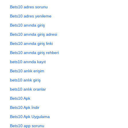
Bets10 adres sorunu
Bets10 adres yenileme
Bets10 anında giriş
Bets10 anında giriş adresi
Bets10 anında giriş linki
Bets10 anında giriş rehberi
bets10 anında kayıt
Bets10 anlık erişim
bets10 anlık giriş
bets10 anlık oranlar
Bets10 Apk
Bets10 Apk İndir
Bets10 Apk Uygulama
Bets10 app sorunu