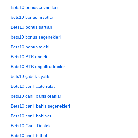
Bets10 bonus çevrimleri
bets10 bonus fırsatları
Bets10 bonus şartları
bets10 bonus seçenekleri
Bets10 bonus talebi
Bets10 BTK engeli
Bets10 BTK engelli adresler
bets10 çabuk üyelik
Bets10 canlı auto rulet
bets10 canlı bahis oranları
Bets10 canlı bahis seçenekleri
Bets10 canlı bahisler
Bets10 Canlı Destek
Bets10 canlı futbol