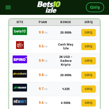
Giriş
SITE
PUAN
BONUS
GIRIŞ
9.9
20.000₺
GİRİŞ
/10
Canlı Maç
9.6
GİRİŞ
/10
İzle
2K USD -
9.9
Sadece
GİRİŞ
/10
Kripto
9.8
20.000₺
GİRİŞ
/10
9.7
%325
GİRİŞ
/10
9.4
4.500₺
GİRİŞ
/10