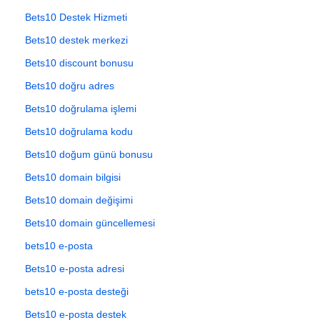
Bets10 Destek Hizmeti
Bets10 destek merkezi
Bets10 discount bonusu
Bets10 doğru adres
Bets10 doğrulama işlemi
Bets10 doğrulama kodu
Bets10 doğum günü bonusu
Bets10 domain bilgisi
Bets10 domain değişimi
Bets10 domain güncellemesi
bets10 e-posta
Bets10 e-posta adresi
bets10 e-posta desteği
Bets10 e-posta destek