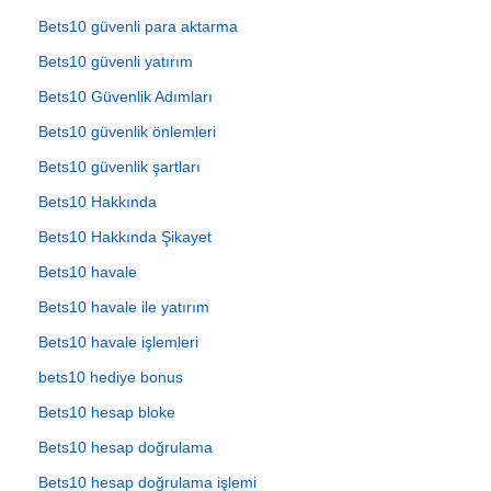
Bets10 güvenli para aktarma
Bets10 güvenli yatırım
Bets10 Güvenlik Adımları
Bets10 güvenlik önlemleri
Bets10 güvenlik şartları
Bets10 Hakkında
Bets10 Hakkında Şikayet
Bets10 havale
Bets10 havale ile yatırım
Bets10 havale işlemleri
bets10 hediye bonus
Bets10 hesap bloke
Bets10 hesap doğrulama
Bets10 hesap doğrulama işlemi