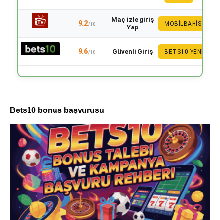
Maç izle giriş
9.2
MOBILBAHIS
/10
Yap
9.6
Güvenli Giriş
BETS10 YENI
/10
Bets10 bonus başvurusu