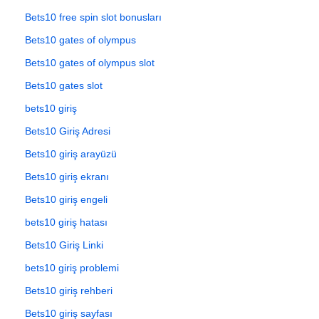
Bets10 free spin slot bonusları
Bets10 gates of olympus
Bets10 gates of olympus slot
Bets10 gates slot
bets10 giriş
Bets10 Giriş Adresi
Bets10 giriş arayüzü
Bets10 giriş ekranı
Bets10 giriş engeli
bets10 giriş hatası
Bets10 Giriş Linki
bets10 giriş problemi
Bets10 giriş rehberi
Bets10 giriş sayfası