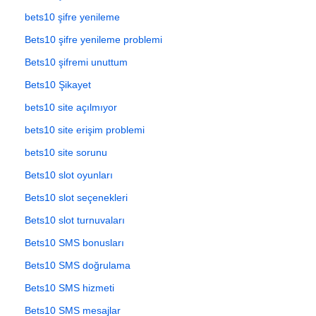
bets10 şifre yenileme
Bets10 şifre yenileme problemi
Bets10 şifremi unuttum
Bets10 Şikayet
bets10 site açılmıyor
bets10 site erişim problemi
bets10 site sorunu
Bets10 slot oyunları
Bets10 slot seçenekleri
Bets10 slot turnuvaları
Bets10 SMS bonusları
Bets10 SMS doğrulama
Bets10 SMS hizmeti
Bets10 SMS mesajlar