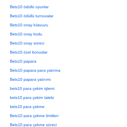
Bets10 ödüllü oyunlar
Bets10 ödüllü turnuvalar
Bets10 onay kılavuzu
Bets10 onay kodu
Bets10 onay süreci
Bets10 özel bonuslar
Bets10 papara
Bets10 papara para yatırma
Bets10 papara yatırımı
bets10 para çekim işlemi
bets10 para çekim talebi
bets10 para çekme
Bets10 para çekme limitleri
Bets10 para çekme süreci