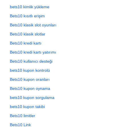
bets10 kimlik yükleme
Bets10 kısıtlı erişim
Bets10 klasik slot oyunları
Bets10 klasik slotlar
Bets10 kredi kartı
Bets10 kredi kartı yatırımı
Bets10 kullanıcı desteği
bets10 kupon kontrolü
Bets10 kupon oranları
Bets10 kupon oynama
bets10 kupon sorgulama
bets10 kupon takibi
Bets10 limitler
Bets10 Link