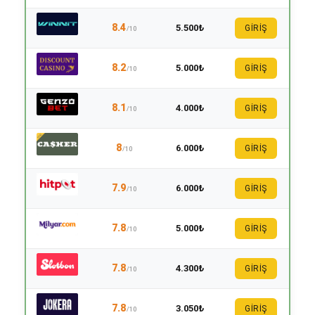
8.4
5.500₺
GİRİŞ
/10
8.2
5.000₺
GİRİŞ
/10
8.1
4.000₺
GİRİŞ
/10
8
6.000₺
GİRİŞ
/10
7.9
6.000₺
GİRİŞ
/10
7.8
5.000₺
GİRİŞ
/10
7.8
4.300₺
GİRİŞ
/10
7.8
3.050₺
GİRİŞ
/10