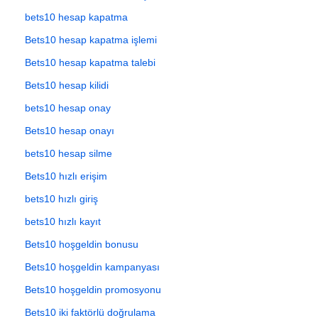
bets10 hesap kapatma
Bets10 hesap kapatma işlemi
Bets10 hesap kapatma talebi
Bets10 hesap kilidi
bets10 hesap onay
Bets10 hesap onayı
bets10 hesap silme
Bets10 hızlı erişim
bets10 hızlı giriş
bets10 hızlı kayıt
Bets10 hoşgeldin bonusu
Bets10 hoşgeldin kampanyası
Bets10 hoşgeldin promosyonu
Bets10 iki faktörlü doğrulama