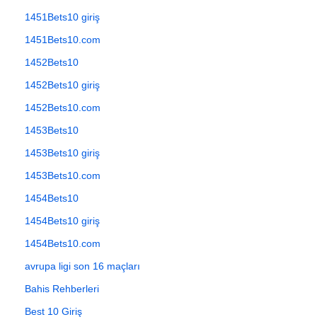
1451Bets10 giriş
1451Bets10.com
1452Bets10
1452Bets10 giriş
1452Bets10.com
1453Bets10
1453Bets10 giriş
1453Bets10.com
1454Bets10
1454Bets10 giriş
1454Bets10.com
avrupa ligi son 16 maçları
Bahis Rehberleri
Best 10 Giriş