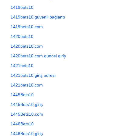
1419bets10
1419bets10 güvenli bağlantı
1419bets10.com
1420bets10
1420bets10.com
1420bets10.com güncel giriş
1421bets10
1421bets10 giriş adresi
1421bets10.com
1445Bets10
1445Bets10 giriş
1445Bets10.com
1446Bets10
1446Bets10 giriş