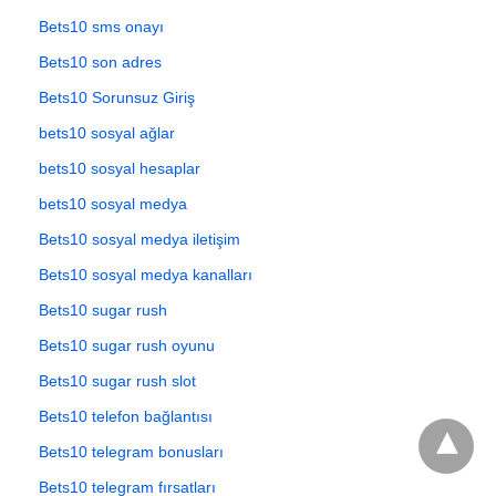
Bets10 sms onayı
Bets10 son adres
Bets10 Sorunsuz Giriş
bets10 sosyal ağlar
bets10 sosyal hesaplar
bets10 sosyal medya
Bets10 sosyal medya iletişim
Bets10 sosyal medya kanalları
Bets10 sugar rush
Bets10 sugar rush oyunu
Bets10 sugar rush slot
Bets10 telefon bağlantısı
Bets10 telegram bonusları
Bets10 telegram fırsatları