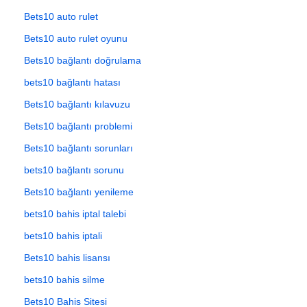
Bets10 auto rulet
Bets10 auto rulet oyunu
Bets10 bağlantı doğrulama
bets10 bağlantı hatası
Bets10 bağlantı kılavuzu
Bets10 bağlantı problemi
Bets10 bağlantı sorunları
bets10 bağlantı sorunu
Bets10 bağlantı yenileme
bets10 bahis iptal talebi
bets10 bahis iptali
Bets10 bahis lisansı
bets10 bahis silme
Bets10 Bahis Sitesi