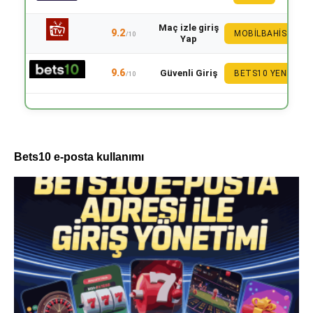
Maç izle giriş
9.2
MOBILBAHIS
/10
Yap
9.6
Güvenli Giriş
BETS10 YENI
/10
Bets10 e-posta kullanımı