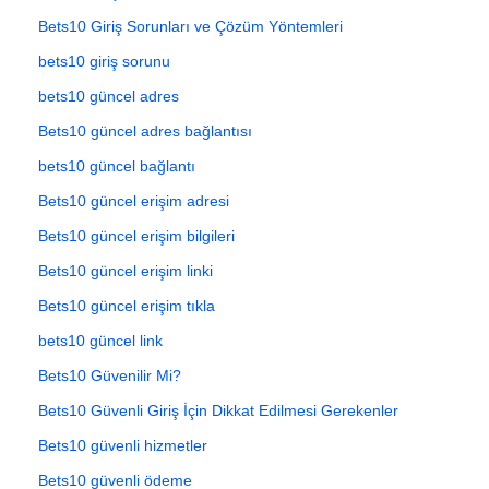
Bets10 Giriş Sorunları ve Çözüm Yöntemleri
bets10 giriş sorunu
bets10 güncel adres
Bets10 güncel adres bağlantısı
bets10 güncel bağlantı
Bets10 güncel erişim adresi
Bets10 güncel erişim bilgileri
Bets10 güncel erişim linki
Bets10 güncel erişim tıkla
bets10 güncel link
Bets10 Güvenilir Mi?
Bets10 Güvenli Giriş İçin Dikkat Edilmesi Gerekenler
Bets10 güvenli hizmetler
Bets10 güvenli ödeme