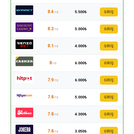
8.4
5.500₺
GİRİŞ
/10
8.2
5.000₺
GİRİŞ
/10
8.1
4.000₺
GİRİŞ
/10
8
6.000₺
GİRİŞ
/10
7.9
6.000₺
GİRİŞ
/10
7.8
5.000₺
GİRİŞ
/10
7.8
4.300₺
GİRİŞ
/10
7.8
3.050₺
GİRİŞ
/10