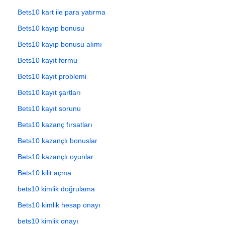
Bets10 kart ile para yatırma
Bets10 kayıp bonusu
Bets10 kayıp bonusu alımı
Bets10 kayıt formu
Bets10 kayıt problemi
Bets10 kayıt şartları
Bets10 kayıt sorunu
Bets10 kazanç fırsatları
Bets10 kazançlı bonuslar
Bets10 kazançlı oyunlar
Bets10 kilit açma
bets10 kimlik doğrulama
Bets10 kimlik hesap onayı
bets10 kimlik onayı