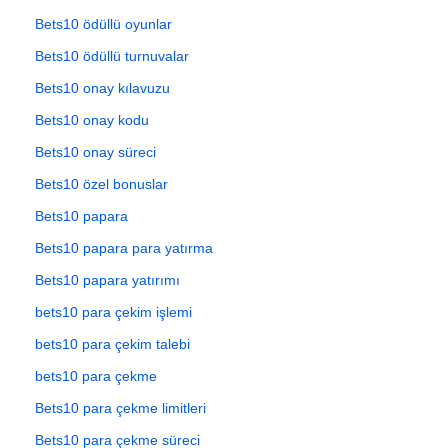
Bets10 ödüllü oyunlar
Bets10 ödüllü turnuvalar
Bets10 onay kılavuzu
Bets10 onay kodu
Bets10 onay süreci
Bets10 özel bonuslar
Bets10 papara
Bets10 papara para yatırma
Bets10 papara yatırımı
bets10 para çekim işlemi
bets10 para çekim talebi
bets10 para çekme
Bets10 para çekme limitleri
Bets10 para çekme süreci