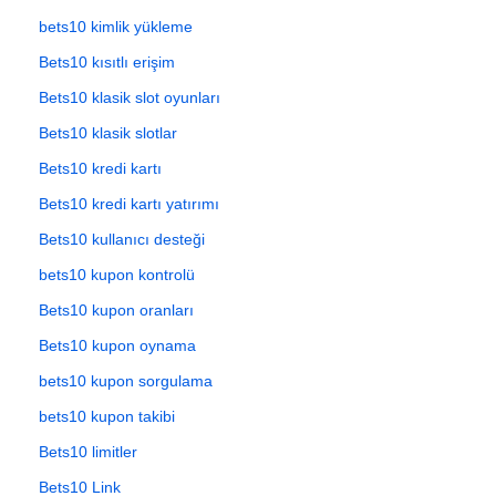
bets10 kimlik yükleme
Bets10 kısıtlı erişim
Bets10 klasik slot oyunları
Bets10 klasik slotlar
Bets10 kredi kartı
Bets10 kredi kartı yatırımı
Bets10 kullanıcı desteği
bets10 kupon kontrolü
Bets10 kupon oranları
Bets10 kupon oynama
bets10 kupon sorgulama
bets10 kupon takibi
Bets10 limitler
Bets10 Link