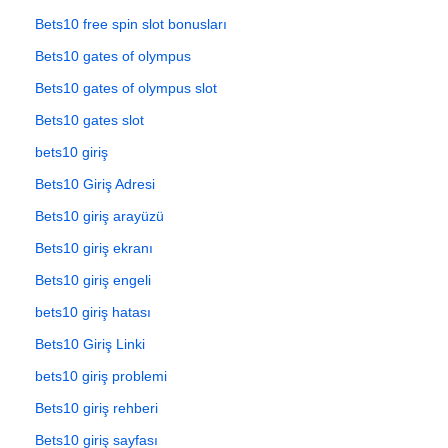
Bets10 free spin slot bonusları
Bets10 gates of olympus
Bets10 gates of olympus slot
Bets10 gates slot
bets10 giriş
Bets10 Giriş Adresi
Bets10 giriş arayüzü
Bets10 giriş ekranı
Bets10 giriş engeli
bets10 giriş hatası
Bets10 Giriş Linki
bets10 giriş problemi
Bets10 giriş rehberi
Bets10 giriş sayfası