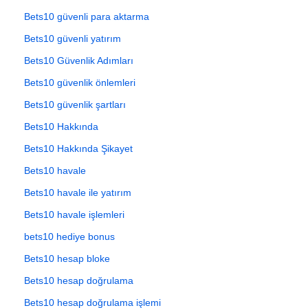
Bets10 güvenli para aktarma
Bets10 güvenli yatırım
Bets10 Güvenlik Adımları
Bets10 güvenlik önlemleri
Bets10 güvenlik şartları
Bets10 Hakkında
Bets10 Hakkında Şikayet
Bets10 havale
Bets10 havale ile yatırım
Bets10 havale işlemleri
bets10 hediye bonus
Bets10 hesap bloke
Bets10 hesap doğrulama
Bets10 hesap doğrulama işlemi