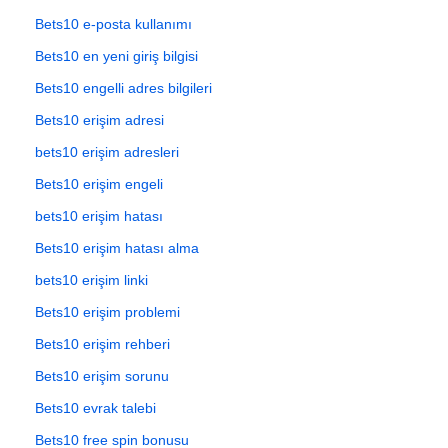
Bets10 e-posta kullanımı
Bets10 en yeni giriş bilgisi
Bets10 engelli adres bilgileri
Bets10 erişim adresi
bets10 erişim adresleri
Bets10 erişim engeli
bets10 erişim hatası
Bets10 erişim hatası alma
bets10 erişim linki
Bets10 erişim problemi
Bets10 erişim rehberi
Bets10 erişim sorunu
Bets10 evrak talebi
Bets10 free spin bonusu