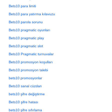
Bets10 para limiti
Bets10 para yatırma kılavuzu
Bets10 parola sorunu
Bets10 pragmatic oyunları
Bets10 pragmatic play
Bets10 pragmatic slot
Bets10 Pragmatic turnuvalar
Bets10 promosyon koşulları
Bets10 promosyon talebi
bets10 promosyonlar
Bets10 sanal cüzdan
bets10 şifre değiştirme
Bets10 şifre hatası
bets10 şifre sıfırlama