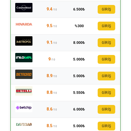
9.4
6.500₺
GİRİŞ
/10
9.5
%300
GİRİŞ
/10
9.1
8.000₺
GİRİŞ
/10
9
5.000₺
GİRİŞ
/10
8.9
5.000₺
GİRİŞ
/10
8.8
5.550₺
GİRİŞ
/10
8.6
6.000₺
GİRİŞ
/10
8.5
5.000₺
GİRİŞ
/10