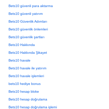
Bets10 güvenli para aktarma
Bets10 güvenli yatırım
Bets10 Güvenlik Adımları
Bets10 güvenlik önlemleri
Bets10 güvenlik şartları
Bets10 Hakkında
Bets10 Hakkında Şikayet
Bets10 havale
Bets10 havale ile yatırım
Bets10 havale işlemleri
bets10 hediye bonus
Bets10 hesap bloke
Bets10 hesap doğrulama
Bets10 hesap doğrulama işlemi