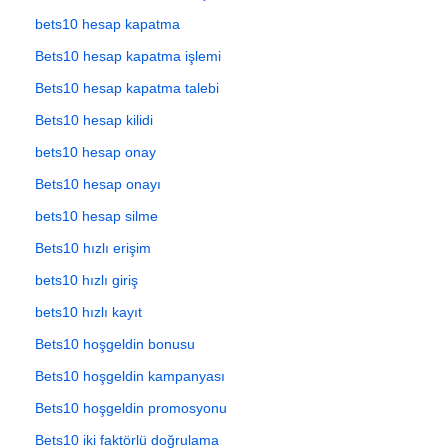
bets10 hesap kapatma
Bets10 hesap kapatma işlemi
Bets10 hesap kapatma talebi
Bets10 hesap kilidi
bets10 hesap onay
Bets10 hesap onayı
bets10 hesap silme
Bets10 hızlı erişim
bets10 hızlı giriş
bets10 hızlı kayıt
Bets10 hoşgeldin bonusu
Bets10 hoşgeldin kampanyası
Bets10 hoşgeldin promosyonu
Bets10 iki faktörlü doğrulama