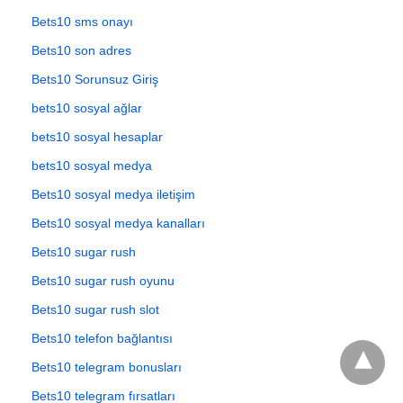
Bets10 sms onayı
Bets10 son adres
Bets10 Sorunsuz Giriş
bets10 sosyal ağlar
bets10 sosyal hesaplar
bets10 sosyal medya
Bets10 sosyal medya iletişim
Bets10 sosyal medya kanalları
Bets10 sugar rush
Bets10 sugar rush oyunu
Bets10 sugar rush slot
Bets10 telefon bağlantısı
Bets10 telegram bonusları
Bets10 telegram fırsatları