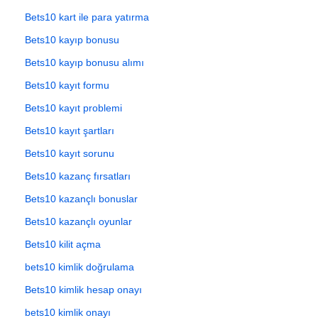
Bets10 kart ile para yatırma
Bets10 kayıp bonusu
Bets10 kayıp bonusu alımı
Bets10 kayıt formu
Bets10 kayıt problemi
Bets10 kayıt şartları
Bets10 kayıt sorunu
Bets10 kazanç fırsatları
Bets10 kazançlı bonuslar
Bets10 kazançlı oyunlar
Bets10 kilit açma
bets10 kimlik doğrulama
Bets10 kimlik hesap onayı
bets10 kimlik onayı