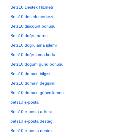
Bets10 Destek Hizmeti
Bets10 destek merkezi
Bets10 discount bonusu
Bets10 doğru adres
Bets10 doğrulama işlemi
Bets10 doğrulama kodu
Bets10 doğum günü bonusu
Bets10 domain bilgisi
Bets10 domain değişimi
Bets10 domain güncellemesi
bets10 e-posta
Bets10 e-posta adresi
bets10 e-posta desteği
Bets10 e-posta destek