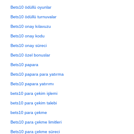
Bets10 ödüllü oyunlar
Bets10 ödüllü turnuvalar
Bets10 onay kılavuzu
Bets10 onay kodu
Bets10 onay süreci
Bets10 özel bonuslar
Bets10 papara
Bets10 papara para yatırma
Bets10 papara yatırımı
bets10 para çekim işlemi
bets10 para çekim talebi
bets10 para çekme
Bets10 para çekme limitleri
Bets10 para çekme süreci