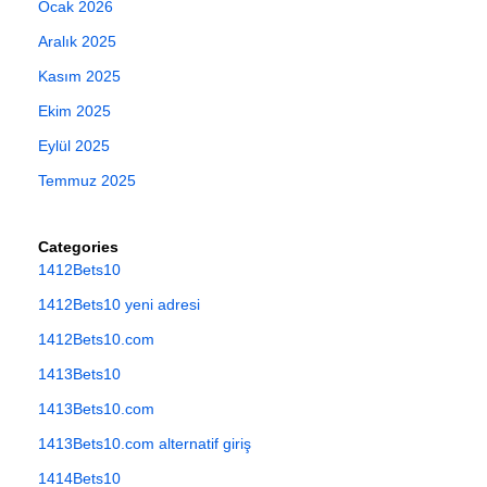
Ocak 2026
Aralık 2025
Kasım 2025
Ekim 2025
Eylül 2025
Temmuz 2025
Categories
1412Bets10
1412Bets10 yeni adresi
1412Bets10.com
1413Bets10
1413Bets10.com
1413Bets10.com alternatif giriş
1414Bets10