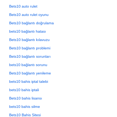
Bets10 auto rulet
Bets10 auto rulet oyunu
Bets10 bağlantı doğrulama
bets10 bağlantı hatası
Bets10 bağlantı kılavuzu
Bets10 bağlantı problemi
Bets10 bağlantı sorunları
bets10 bağlantı sorunu
Bets10 bağlantı yenileme
bets10 bahis iptal talebi
bets10 bahis iptali
Bets10 bahis lisansı
bets10 bahis silme
Bets10 Bahis Sitesi