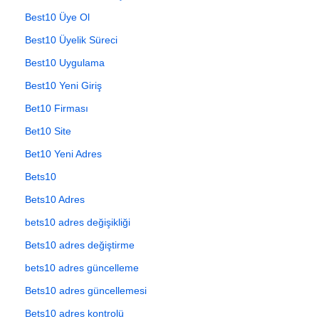
Best10 Üye Ol
Best10 Üyelik Süreci
Best10 Uygulama
Best10 Yeni Giriş
Bet10 Firması
Bet10 Site
Bet10 Yeni Adres
Bets10
Bets10 Adres
bets10 adres değişikliği
Bets10 adres değiştirme
bets10 adres güncelleme
Bets10 adres güncellemesi
Bets10 adres kontrolü