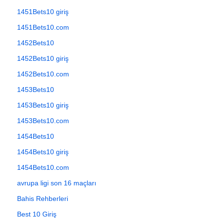
1451Bets10 giriş
1451Bets10.com
1452Bets10
1452Bets10 giriş
1452Bets10.com
1453Bets10
1453Bets10 giriş
1453Bets10.com
1454Bets10
1454Bets10 giriş
1454Bets10.com
avrupa ligi son 16 maçları
Bahis Rehberleri
Best 10 Giriş