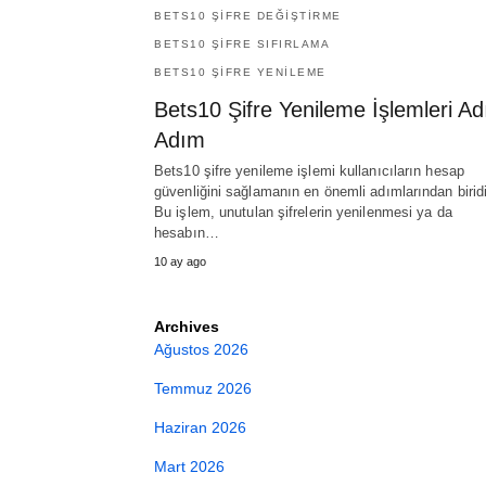
BETS10 ŞIFRE DEĞIŞTIRME
BETS10 ŞIFRE SIFIRLAMA
BETS10 ŞIFRE YENILEME
Bets10 Şifre Yenileme İşlemleri A
Adım
Bets10 şifre yenileme işlemi kullanıcıların hesap
güvenliğini sağlamanın en önemli adımlarından biridi
Bu işlem, unutulan şifrelerin yenilenmesi ya da
hesabın…
10 ay ago
Archives
Ağustos 2026
Temmuz 2026
Haziran 2026
Mart 2026