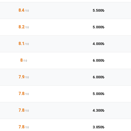
8.4
5.500₺
/10
8.2
5.000₺
/10
8.1
4.000₺
/10
8
6.000₺
/10
7.9
6.000₺
/10
7.8
5.000₺
/10
7.8
4.300₺
/10
7.8
3.050₺
/10