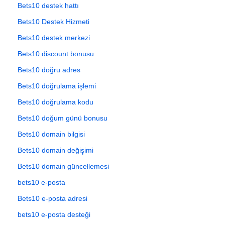
Bets10 destek hattı
Bets10 Destek Hizmeti
Bets10 destek merkezi
Bets10 discount bonusu
Bets10 doğru adres
Bets10 doğrulama işlemi
Bets10 doğrulama kodu
Bets10 doğum günü bonusu
Bets10 domain bilgisi
Bets10 domain değişimi
Bets10 domain güncellemesi
bets10 e-posta
Bets10 e-posta adresi
bets10 e-posta desteği