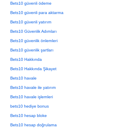
Bets10 güvenli ödeme
Bets10 güvenli para aktarma
Bets10 güvenli yatırım
Bets10 Güvenlik Adımları
Bets10 güvenlik önlemleri
Bets10 güvenlik şartları
Bets10 Hakkında
Bets10 Hakkında Şikayet
Bets10 havale
Bets10 havale ile yatırım
Bets10 havale işlemleri
bets10 hediye bonus
Bets10 hesap bloke
Bets10 hesap doğrulama