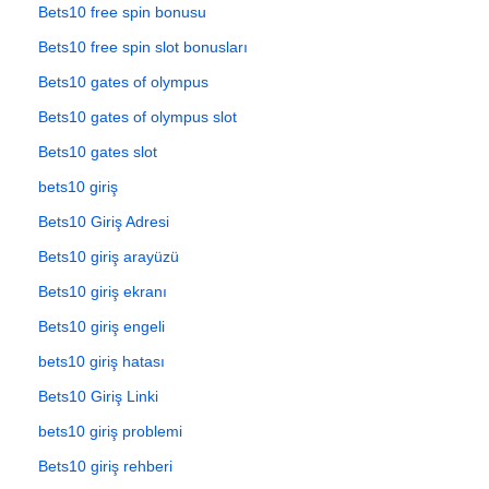
Bets10 free spin bonusu
Bets10 free spin slot bonusları
Bets10 gates of olympus
Bets10 gates of olympus slot
Bets10 gates slot
bets10 giriş
Bets10 Giriş Adresi
Bets10 giriş arayüzü
Bets10 giriş ekranı
Bets10 giriş engeli
bets10 giriş hatası
Bets10 Giriş Linki
bets10 giriş problemi
Bets10 giriş rehberi