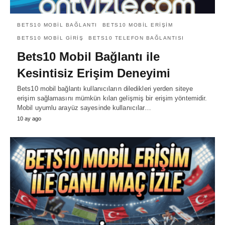
BETS10 MOBIL BAĞLANTI
BETS10 MOBIL ERIŞIM
BETS10 MOBIL GIRIŞ
BETS10 TELEFON BAĞLANTISI
Bets10 Mobil Bağlantı ile
Kesintisiz Erişim Deneyimi
Bets10 mobil bağlantı kullanıcıların diledikleri yerden siteye
erişim sağlamasını mümkün kılan gelişmiş bir erişim yöntemidir.
Mobil uyumlu arayüz sayesinde kullanıcılar…
10 ay ago