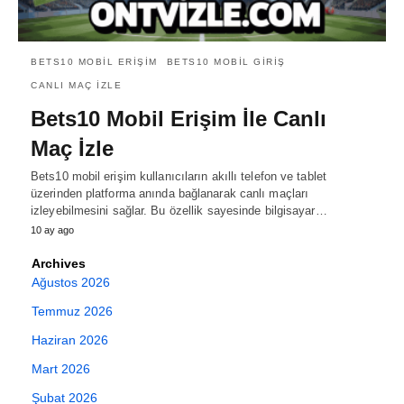
BETS10 MOBIL ERIŞIM
BETS10 MOBIL GIRIŞ
CANLI MAÇ IZLE
Bets10 Mobil Erişim İle Canlı
Maç İzle
Bets10 mobil erişim kullanıcıların akıllı telefon ve tablet
üzerinden platforma anında bağlanarak canlı maçları
izleyebilmesini sağlar. Bu özellik sayesinde bilgisayar…
10 ay ago
Archives
Ağustos 2026
Temmuz 2026
Haziran 2026
Mart 2026
Şubat 2026