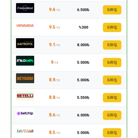
9.4
6.500₺
GİRİŞ
/10
9.5
%300
GİRİŞ
/10
9.1
8.000₺
GİRİŞ
/10
9
5.000₺
GİRİŞ
/10
8.9
5.000₺
GİRİŞ
/10
8.8
5.550₺
GİRİŞ
/10
8.6
6.000₺
GİRİŞ
/10
8.5
5.000₺
GİRİŞ
/10