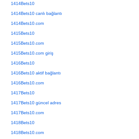
1414Bets10
1414Bets10 canlı bağlantı
1414Bets10.com
1415Bets10
1415Bets10.com
1415Bets10.com giriş
1416Bets10
1416Bets10 aktif bağlantı
1416Bets10.com
1417Bets10
1417Bets10 güncel adres
1417Bets10.com
1418Bets10
1418Bets10.com