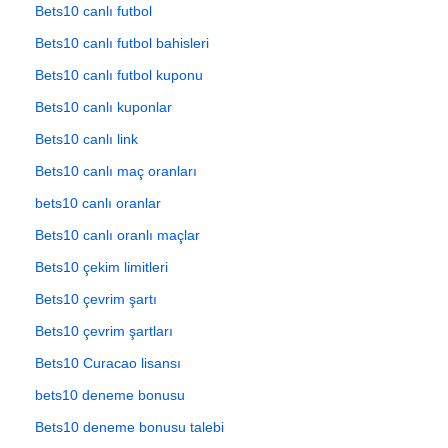
Bets10 canlı futbol
Bets10 canlı futbol bahisleri
Bets10 canlı futbol kuponu
Bets10 canlı kuponlar
Bets10 canlı link
Bets10 canlı maç oranları
bets10 canlı oranlar
Bets10 canlı oranlı maçlar
Bets10 çekim limitleri
Bets10 çevrim şartı
Bets10 çevrim şartları
Bets10 Curacao lisansı
bets10 deneme bonusu
Bets10 deneme bonusu talebi