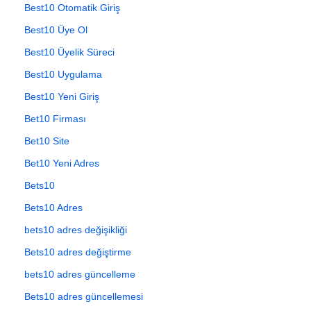
Best10 Otomatik Giriş
Best10 Üye Ol
Best10 Üyelik Süreci
Best10 Uygulama
Best10 Yeni Giriş
Bet10 Firması
Bet10 Site
Bet10 Yeni Adres
Bets10
Bets10 Adres
bets10 adres değişikliği
Bets10 adres değiştirme
bets10 adres güncelleme
Bets10 adres güncellemesi