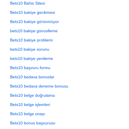
Bets10 Bahis Sitesi
Bets10 bakiye gecikmesi
Bets10 bakiye görünmüyor
bets10 bakiye güncelleme
Bets10 bakiye problemi
bets10 bakiye sorunu
bets10 bakiye yenileme
Bets10 başvuru formu
Bets10 bedava bonuslar
Bets10 bedava deneme bonusu
Bets10 belge doğrulama
Bets10 belge işlemleri
Bets10 belge onayı
Bets10 bonus başvurusu