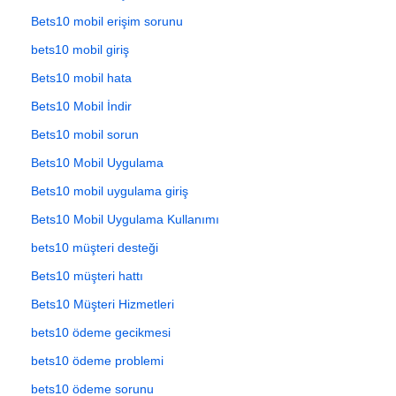
Bets10 mobil erişim sorunu
bets10 mobil giriş
Bets10 mobil hata
Bets10 Mobil İndir
Bets10 mobil sorun
Bets10 Mobil Uygulama
Bets10 mobil uygulama giriş
Bets10 Mobil Uygulama Kullanımı
bets10 müşteri desteği
Bets10 müşteri hattı
Bets10 Müşteri Hizmetleri
bets10 ödeme gecikmesi
bets10 ödeme problemi
bets10 ödeme sorunu