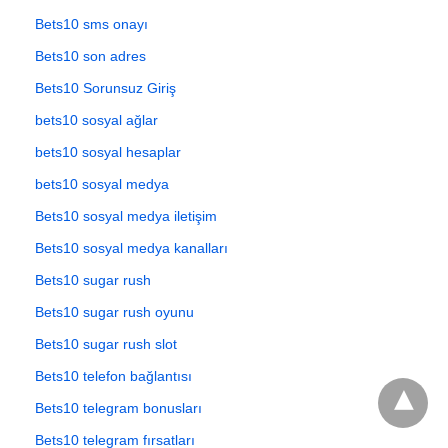
Bets10 sms onayı
Bets10 son adres
Bets10 Sorunsuz Giriş
bets10 sosyal ağlar
bets10 sosyal hesaplar
bets10 sosyal medya
Bets10 sosyal medya iletişim
Bets10 sosyal medya kanalları
Bets10 sugar rush
Bets10 sugar rush oyunu
Bets10 sugar rush slot
Bets10 telefon bağlantısı
Bets10 telegram bonusları
Bets10 telegram fırsatları