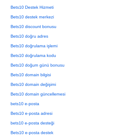
Bets10 Destek Hizmeti
Bets10 destek merkezi
Bets10 discount bonusu
Bets10 doğru adres
Bets10 doğrulama işlemi
Bets10 doğrulama kodu
Bets10 doğum günü bonusu
Bets10 domain bilgisi
Bets10 domain değişimi
Bets10 domain güncellemesi
bets10 e-posta
Bets10 e-posta adresi
bets10 e-posta desteği
Bets10 e-posta destek