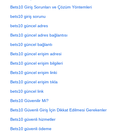
Bets10 Giriş Sorunları ve Çözüm Yöntemleri
bets10 giriş sorunu
bets10 güncel adres
Bets10 güncel adres bağlantısı
bets10 güncel bağlantı
Bets10 güncel erişim adresi
Bets10 güncel erişim bilgileri
Bets10 güncel erişim linki
Bets10 güncel erişim tıkla
bets10 güncel link
Bets10 Güvenilir Mi?
Bets10 Güvenli Giriş İçin Dikkat Edilmesi Gerekenler
Bets10 güvenli hizmetler
Bets10 güvenli ödeme