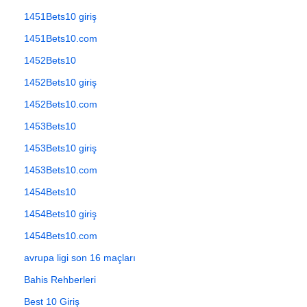
1451Bets10 giriş
1451Bets10.com
1452Bets10
1452Bets10 giriş
1452Bets10.com
1453Bets10
1453Bets10 giriş
1453Bets10.com
1454Bets10
1454Bets10 giriş
1454Bets10.com
avrupa ligi son 16 maçları
Bahis Rehberleri
Best 10 Giriş