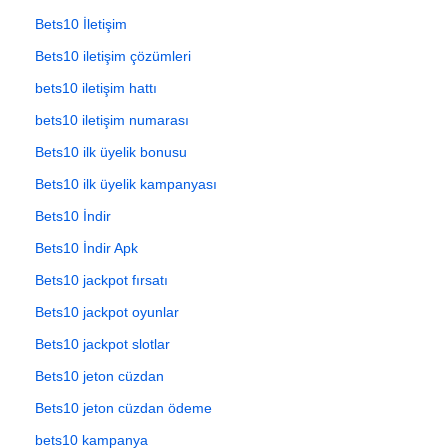
Bets10 İletişim
Bets10 iletişim çözümleri
bets10 iletişim hattı
bets10 iletişim numarası
Bets10 ilk üyelik bonusu
Bets10 ilk üyelik kampanyası
Bets10 İndir
Bets10 İndir Apk
Bets10 jackpot fırsatı
Bets10 jackpot oyunlar
Bets10 jackpot slotlar
Bets10 jeton cüzdan
Bets10 jeton cüzdan ödeme
bets10 kampanya