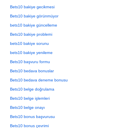
Bets10 bakiye gecikmesi
Bets10 bakiye görünmüyor
bets10 bakiye güncelleme
Bets10 bakiye problemi
bets10 bakiye sorunu
bets10 bakiye yenileme
Bets10 başvuru formu
Bets10 bedava bonuslar
Bets10 bedava deneme bonusu
Bets10 belge doğrulama
Bets10 belge işlemleri
Bets10 belge onayı
Bets10 bonus başvurusu
Bets10 bonus çevrimi