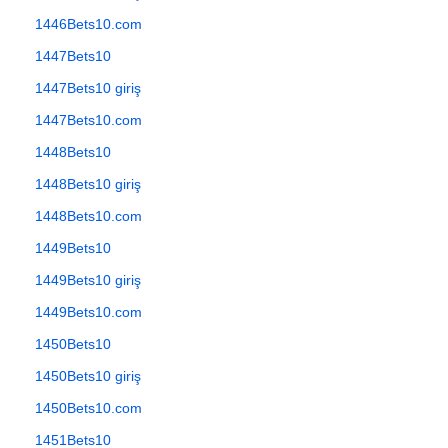
1446Bets10.com
1447Bets10
1447Bets10 giriş
1447Bets10.com
1448Bets10
1448Bets10 giriş
1448Bets10.com
1449Bets10
1449Bets10 giriş
1449Bets10.com
1450Bets10
1450Bets10 giriş
1450Bets10.com
1451Bets10