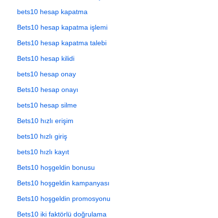
bets10 hesap kapatma
Bets10 hesap kapatma işlemi
Bets10 hesap kapatma talebi
Bets10 hesap kilidi
bets10 hesap onay
Bets10 hesap onayı
bets10 hesap silme
Bets10 hızlı erişim
bets10 hızlı giriş
bets10 hızlı kayıt
Bets10 hoşgeldin bonusu
Bets10 hoşgeldin kampanyası
Bets10 hoşgeldin promosyonu
Bets10 iki faktörlü doğrulama