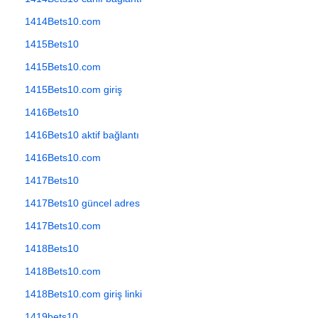
1414Bets10.com
1415Bets10
1415Bets10.com
1415Bets10.com giriş
1416Bets10
1416Bets10 aktif bağlantı
1416Bets10.com
1417Bets10
1417Bets10 güncel adres
1417Bets10.com
1418Bets10
1418Bets10.com
1418Bets10.com giriş linki
1419bets10