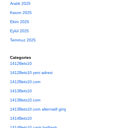
Aralık 2025
Kasım 2025
Ekim 2025
Eylül 2025
Temmuz 2025
Categories
1412Bets10
1412Bets10 yeni adresi
1412Bets10.com
1413Bets10
1413Bets10.com
1413Bets10.com alternatif giriş
1414Bets10
1414Bets10 canlı bağlantı