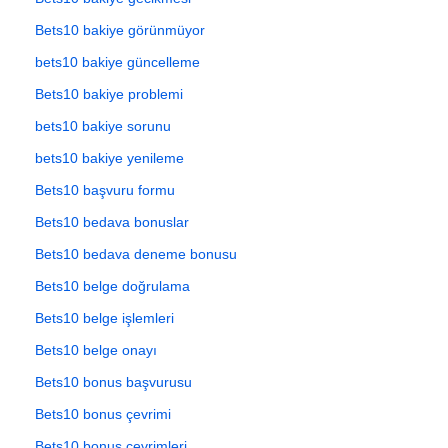
Bets10 bakiye görünmüyor
bets10 bakiye güncelleme
Bets10 bakiye problemi
bets10 bakiye sorunu
bets10 bakiye yenileme
Bets10 başvuru formu
Bets10 bedava bonuslar
Bets10 bedava deneme bonusu
Bets10 belge doğrulama
Bets10 belge işlemleri
Bets10 belge onayı
Bets10 bonus başvurusu
Bets10 bonus çevrimi
Bets10 bonus çevrimleri