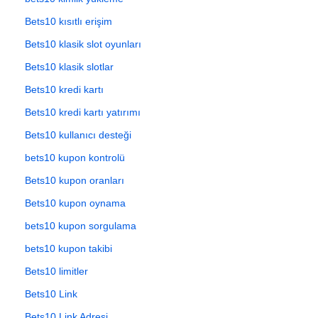
Bets10 kısıtlı erişim
Bets10 klasik slot oyunları
Bets10 klasik slotlar
Bets10 kredi kartı
Bets10 kredi kartı yatırımı
Bets10 kullanıcı desteği
bets10 kupon kontrolü
Bets10 kupon oranları
Bets10 kupon oynama
bets10 kupon sorgulama
bets10 kupon takibi
Bets10 limitler
Bets10 Link
Bets10 Link Adresi