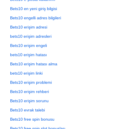
Bets10 en yeni giriş bilgisi
Bets10 engelli adres bilgileri
Bets10 erişim adresi
bets10 erişim adresleri
Bets10 erişim engeli
bets10 erişim hatası
Bets10 erişim hatası alma
bets10 erişim linki
Bets10 erişim problemi
Bets10 erişim rehberi
Bets10 erişim sorunu
Bets10 evrak talebi
Bets10 free spin bonusu
Bets10 free spin slot bonusları