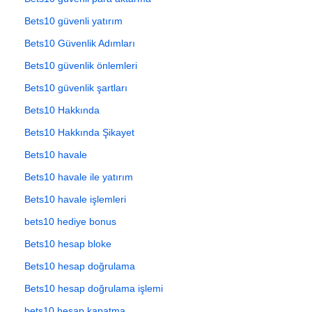
Bets10 güvenli yatırım
Bets10 Güvenlik Adımları
Bets10 güvenlik önlemleri
Bets10 güvenlik şartları
Bets10 Hakkında
Bets10 Hakkında Şikayet
Bets10 havale
Bets10 havale ile yatırım
Bets10 havale işlemleri
bets10 hediye bonus
Bets10 hesap bloke
Bets10 hesap doğrulama
Bets10 hesap doğrulama işlemi
bets10 hesap kapatma