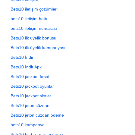
Bets10 iletişim çözümleri
bets10 iletişim hattı
bets10 iletişim numarası
Bets10 ilk üyelik bonusu
Bets10 ilk üyelik kampanyası
Bets10 İndir
Bets10 İndir Apk
Bets10 jackpot fırsatı
Bets10 jackpot oyunlar
Bets10 jackpot slotlar
Bets10 jeton cüzdan
Bets10 jeton cüzdan ödeme
bets10 kampanya
Bets10 kart ile para yatırma