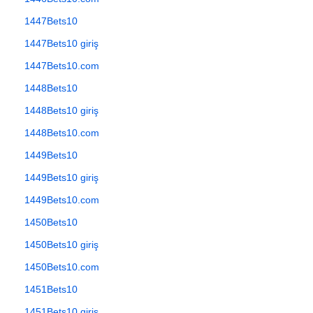
1447Bets10
1447Bets10 giriş
1447Bets10.com
1448Bets10
1448Bets10 giriş
1448Bets10.com
1449Bets10
1449Bets10 giriş
1449Bets10.com
1450Bets10
1450Bets10 giriş
1450Bets10.com
1451Bets10
1451Bets10 giriş