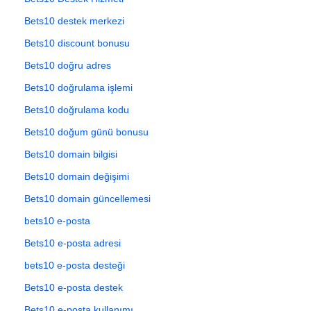
Bets10 destek merkezi
Bets10 discount bonusu
Bets10 doğru adres
Bets10 doğrulama işlemi
Bets10 doğrulama kodu
Bets10 doğum günü bonusu
Bets10 domain bilgisi
Bets10 domain değişimi
Bets10 domain güncellemesi
bets10 e-posta
Bets10 e-posta adresi
bets10 e-posta desteği
Bets10 e-posta destek
Bets10 e-posta kullanımı