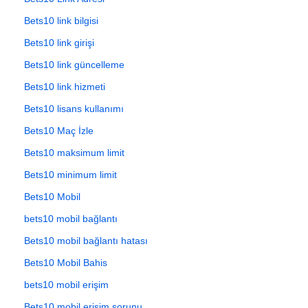
Bets10 link bilgisi
Bets10 link girişi
Bets10 link güncelleme
Bets10 link hizmeti
Bets10 lisans kullanımı
Bets10 Maç İzle
Bets10 maksimum limit
Bets10 minimum limit
Bets10 Mobil
bets10 mobil bağlantı
Bets10 mobil bağlantı hatası
Bets10 Mobil Bahis
bets10 mobil erişim
Bets10 mobil erişim sorunu