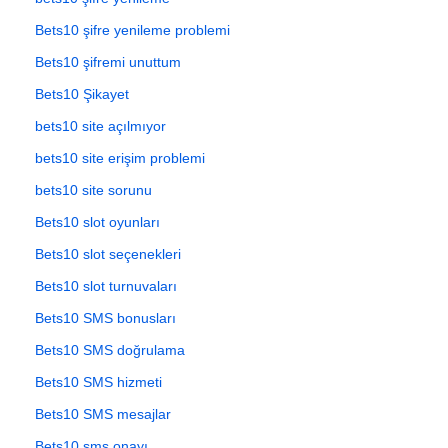
Bets10 şifre yenileme problemi
Bets10 şifremi unuttum
Bets10 Şikayet
bets10 site açılmıyor
bets10 site erişim problemi
bets10 site sorunu
Bets10 slot oyunları
Bets10 slot seçenekleri
Bets10 slot turnuvaları
Bets10 SMS bonusları
Bets10 SMS doğrulama
Bets10 SMS hizmeti
Bets10 SMS mesajlar
Bets10 sms onayı