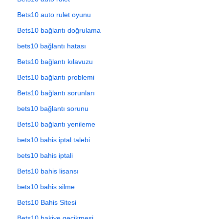
Bets10 auto rulet oyunu
Bets10 bağlantı doğrulama
bets10 bağlantı hatası
Bets10 bağlantı kılavuzu
Bets10 bağlantı problemi
Bets10 bağlantı sorunları
bets10 bağlantı sorunu
Bets10 bağlantı yenileme
bets10 bahis iptal talebi
bets10 bahis iptali
Bets10 bahis lisansı
bets10 bahis silme
Bets10 Bahis Sitesi
Bets10 bakiye gecikmesi