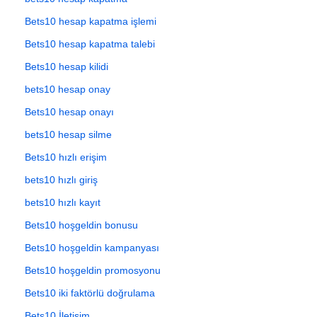
Bets10 hesap kapatma işlemi
Bets10 hesap kapatma talebi
Bets10 hesap kilidi
bets10 hesap onay
Bets10 hesap onayı
bets10 hesap silme
Bets10 hızlı erişim
bets10 hızlı giriş
bets10 hızlı kayıt
Bets10 hoşgeldin bonusu
Bets10 hoşgeldin kampanyası
Bets10 hoşgeldin promosyonu
Bets10 iki faktörlü doğrulama
Bets10 İletişim