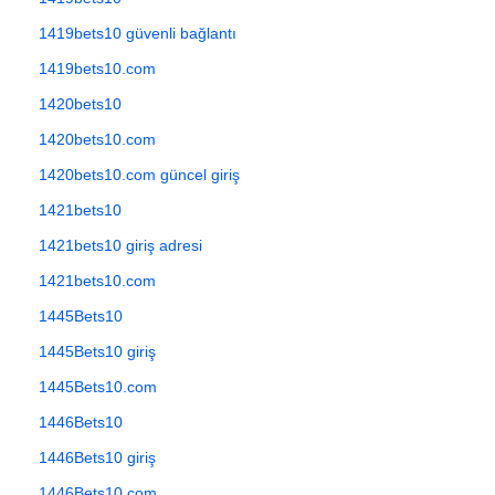
1419bets10 güvenli bağlantı
1419bets10.com
1420bets10
1420bets10.com
1420bets10.com güncel giriş
1421bets10
1421bets10 giriş adresi
1421bets10.com
1445Bets10
1445Bets10 giriş
1445Bets10.com
1446Bets10
1446Bets10 giriş
1446Bets10.com