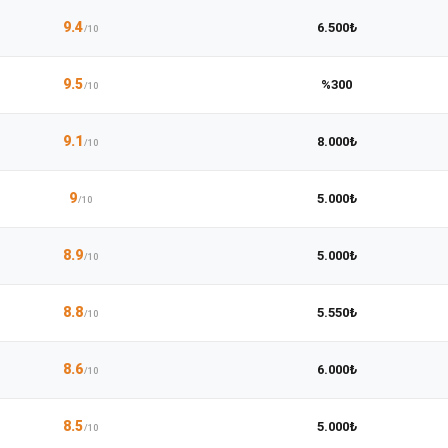
9.4
6.500₺
/10
9.5
%300
/10
9.1
8.000₺
/10
9
5.000₺
/10
8.9
5.000₺
/10
8.8
5.550₺
/10
8.6
6.000₺
/10
8.5
5.000₺
/10