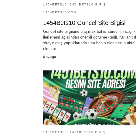
1454BETS10
1454BETS10 GIRIŞ
1454BETS10.COM
1454Bets10 Güncel Site Bilgisi
Güncel site bilgisine ulaşmak bahis sürecinin sağlık
ilerlemesi açısından önemli görülmektedir. Kullanıcıl
siteye giriş yaptıklarında tüm bahis alanlarının aktif
olmasını…
6 ay ago
1451BETS10
1451BETS10 GIRIŞ