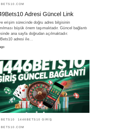
9BETS10.COM
49Bets10 Adresi Güncel Link
ye erişim sürecinde doğru adres bilgisinin
anılması büyük önem taşımaktadır. Güncel bağlantı
sinde ana sayfa doğrudan açılmaktadır.
Bets10 adresi ile…
ago
6BETS10
1446BETS10 GIRIŞ
6BETS10.COM