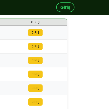
Giriş
GIRIŞ
GİRİŞ
GİRİŞ
GİRİŞ
GİRİŞ
GİRİŞ
GİRİŞ