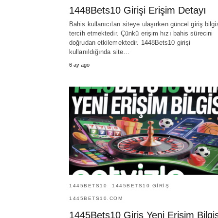
1448Bets10 Girişi Erişim Detayı
Bahis kullanıcıları siteye ulaşırken güncel giriş bilgi
tercih etmektedir. Çünkü erişim hızı bahis sürecini
doğrudan etkilemektedir. 1448Bets10 girişi
kullanıldığında site…
6 ay ago
1445BETS10
1445BETS10 GIRIŞ
1445BETS10.COM
1445Bets10 Giriş Yeni Erişim Bilgis