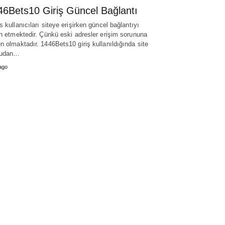
46Bets10 Giriş Güncel Bağlantı
s kullanıcıları siteye erişirken güncel bağlantıyı
ih etmektedir. Çünkü eski adresler erişim sorununa
n olmaktadır. 1446Bets10 giriş kullanıldığında site
rudan…
ago