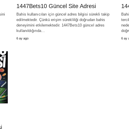
1447Bets10 Güncel Site Adresi
14
sini
Bahis kullanıcıları için güncel adres bilgisi sürekli takip
Bahi
edilmektedir. Çünkü erişim sürekliliği doğrudan bahis
terc
deneyimini etkilemektedir. 1447Bets10 güncel adres
nede
kullanıldığında…
doğ
6 ay ago
6 ay 
i