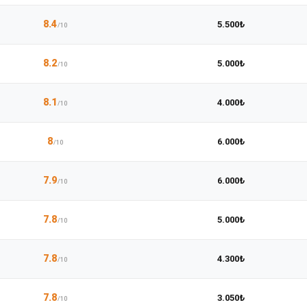
8.4
5.500₺
/10
8.2
5.000₺
/10
8.1
4.000₺
/10
8
6.000₺
/10
7.9
6.000₺
/10
7.8
5.000₺
/10
7.8
4.300₺
/10
7.8
3.050₺
/10