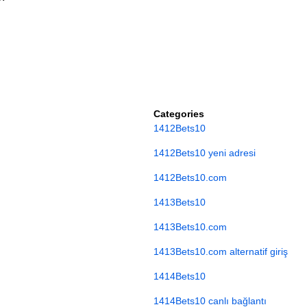
ı
Categories
1412Bets10
1412Bets10 yeni adresi
1412Bets10.com
1413Bets10
1413Bets10.com
1413Bets10.com alternatif giriş
1414Bets10
1414Bets10 canlı bağlantı