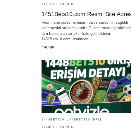
1451BETS10.COM
1451Bets10.com Resmi Site Adres
Resmi site adresine erişim bahis sürecinin sağlıklı
ilerlemesini sağlamaktadır. Güncel sayfa açıldığınd
tüm bahis alanları aktif hale gelmektedir.
1451Bets10.com üzerinden…
6 ay ago
1448BETS10
1448BETS10 GIRIŞ
1448BETS10.COM