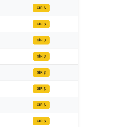
GİRİŞ
GİRİŞ
GİRİŞ
GİRİŞ
GİRİŞ
GİRİŞ
GİRİŞ
GİRİŞ