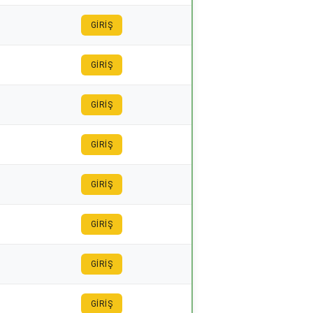
GİRİŞ
GİRİŞ
GİRİŞ
GİRİŞ
GİRİŞ
GİRİŞ
GİRİŞ
GİRİŞ