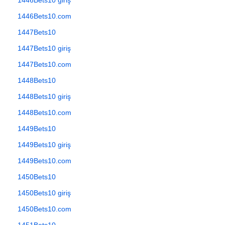
1446Bets10.com
1447Bets10
1447Bets10 giriş
1447Bets10.com
1448Bets10
1448Bets10 giriş
1448Bets10.com
1449Bets10
1449Bets10 giriş
1449Bets10.com
1450Bets10
1450Bets10 giriş
1450Bets10.com
1451Bets10