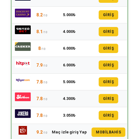
8.2
5.000₺
GİRİŞ
/10
8.1
4.000₺
GİRİŞ
/10
8
6.000₺
GİRİŞ
/10
7.9
6.000₺
GİRİŞ
/10
7.8
5.000₺
GİRİŞ
/10
7.8
4.300₺
GİRİŞ
/10
7.8
3.050₺
GİRİŞ
/10
9.2
Maç izle giriş Yap
MOBILBAHIS
/10