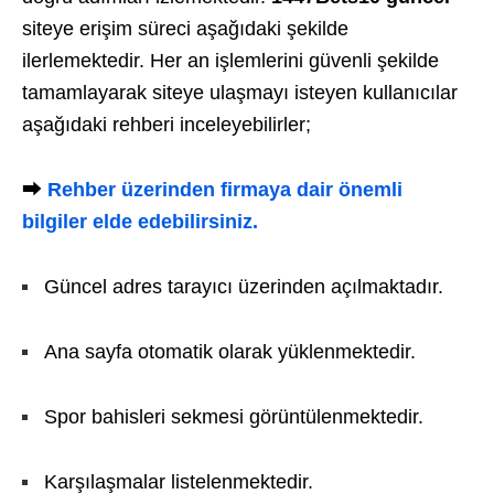
siteye erişim süreci aşağıdaki şekilde
ilerlemektedir. Her an işlemlerini güvenli şekilde
tamamlayarak siteye ulaşmayı isteyen kullanıcılar
aşağıdaki rehberi inceleyebilirler;
⮕
Rehber üzerinden firmaya dair önemli
bilgiler elde edebilirsiniz.
Güncel adres tarayıcı üzerinden açılmaktadır.
Ana sayfa otomatik olarak yüklenmektedir.
Spor bahisleri sekmesi görüntülenmektedir.
Karşılaşmalar listelenmektedir.