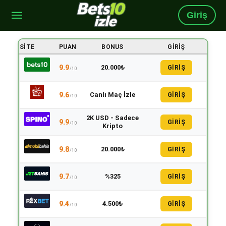
Giriş
SITE
PUAN
BONUS
GIRIŞ
9.9
20.000₺
GİRİŞ
/10
9.6
Canlı Maç İzle
GİRİŞ
/10
2K USD - Sadece
9.9
GİRİŞ
/10
Kripto
9.8
20.000₺
GİRİŞ
/10
9.7
%325
GİRİŞ
/10
9.4
4.500₺
GİRİŞ
/10