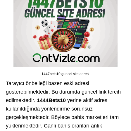
1447bets10 guncel site adresi
Tarayıcı önbelleği bazen eski adresi
gösterebilmektedir. Bu durumda güncel link tercih
edilmektedir.
1444Bets10
yerine aktif adres
kullanıldığında yönlendirme sorunsuz
gerçekleşmektedir. Böylece bahis marketleri tam
yüklenmektedir. Canlı bahis oranları anlık