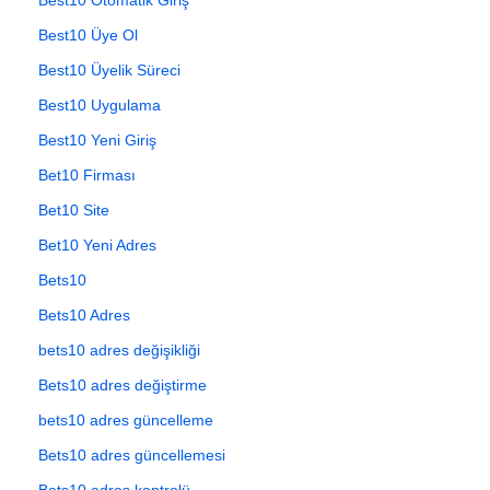
Best10 Üye Ol
Best10 Üyelik Süreci
Best10 Uygulama
Best10 Yeni Giriş
Bet10 Firması
Bet10 Site
Bet10 Yeni Adres
Bets10
Bets10 Adres
bets10 adres değişikliği
Bets10 adres değiştirme
bets10 adres güncelleme
Bets10 adres güncellemesi
Bets10 adres kontrolü