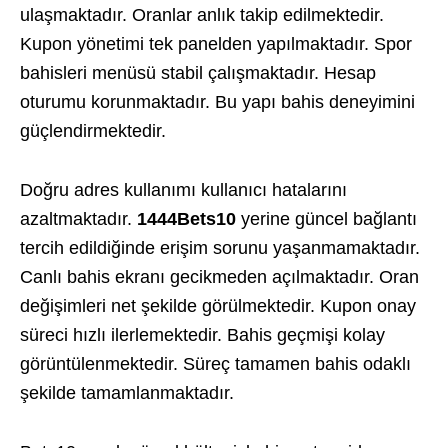
ulaşmaktadır. Oranlar anlık takip edilmektedir.
Kupon yönetimi tek panelden yapılmaktadır. Spor
bahisleri menüsü stabil çalışmaktadır. Hesap
oturumu korunmaktadır. Bu yapı bahis deneyimini
güçlendirmektedir.
Doğru adres kullanımı kullanıcı hatalarını
azaltmaktadır.
1444Bets10
yerine güncel bağlantı
tercih edildiğinde erişim sorunu yaşanmamaktadır.
Canlı bahis ekranı gecikmeden açılmaktadır. Oran
değişimleri net şekilde görülmektedir. Kupon onay
süreci hızlı ilerlemektedir. Bahis geçmişi kolay
görüntülenmektedir. Süreç tamamen bahis odaklı
şekilde tamamlanmaktadır.