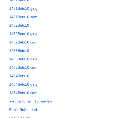
1451Bets10 giriş
1451Bets10.com
1452Bets10
1452Bets10 giriş
1452Bets10.com
1453Bets10
1453Bets10 giriş
1453Bets10.com
1454Bets10
1454Bets10 giriş
1454Bets10.com
avrupa ligi son 16 maçları
Bahis Rehberleri
Best 10 Giriş