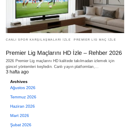
CANLI SPOR KARŞILAŞMALARI IZLE
PREMIER LIG MAÇ IZLE
Premier Lig Maçlarını HD İzle – Rehber 2026
2026 Premier Lig maçlarını HD kalitede takılmadan izlemek için
güncel yöntemleri keşfedin. Canlı yayın platformları,…
3 hafta ago
Archives
Ağustos 2026
Temmuz 2026
Haziran 2026
Mart 2026
Şubat 2026