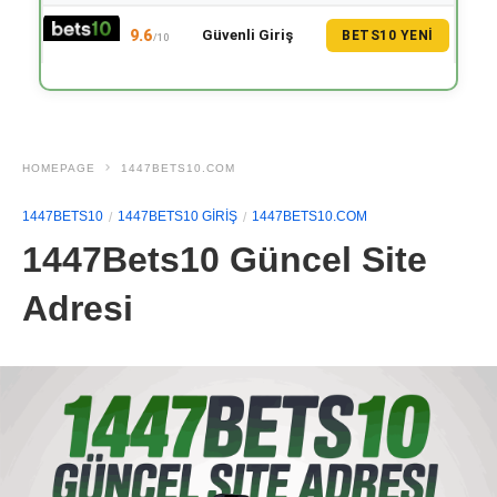
9.6
Güvenli Giriş
BETS10 YENI
/10
HOMEPAGE
1447BETS10.COM
1447BETS10
1447BETS10 GIRIŞ
1447BETS10.COM
1447Bets10 Güncel Site
Adresi