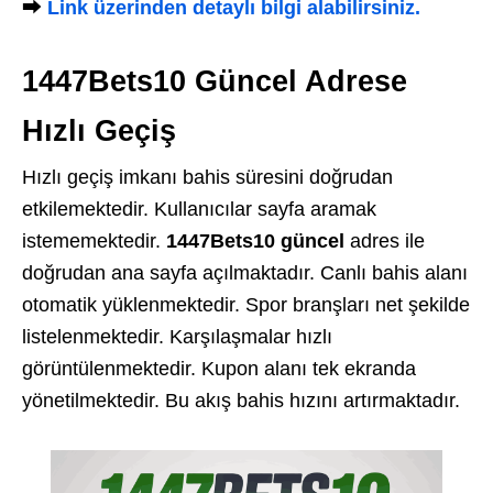
⮕
Link üzerinden detaylı bilgi alabilirsiniz.
1447Bets10 Güncel Adrese
Hızlı Geçiş
Hızlı geçiş imkanı bahis süresini doğrudan
etkilemektedir. Kullanıcılar sayfa aramak
istememektedir.
1447Bets10 güncel
adres ile
doğrudan ana sayfa açılmaktadır. Canlı bahis alanı
otomatik yüklenmektedir. Spor branşları net şekilde
listelenmektedir. Karşılaşmalar hızlı
görüntülenmektedir. Kupon alanı tek ekranda
yönetilmektedir. Bu akış bahis hızını artırmaktadır.