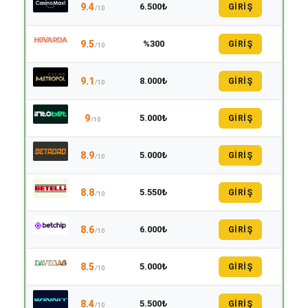
9.4
6.500₺
GİRİŞ
/10
9.5
%300
GİRİŞ
/10
9.1
8.000₺
GİRİŞ
/10
9
5.000₺
GİRİŞ
/10
8.9
5.000₺
GİRİŞ
/10
8.8
5.550₺
GİRİŞ
/10
8.6
6.000₺
GİRİŞ
/10
8.5
5.000₺
GİRİŞ
/10
8.4
5.500₺
GİRİŞ
/10