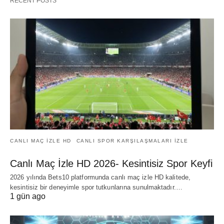
RECENT POSTS
CANLI MAÇ IZLE HD
CANLI SPOR KARŞILAŞMALARI IZLE
Canlı Maç İzle HD 2026- Kesintisiz Spor Keyfi
2026 yılında Bets10 platformunda canlı maç izle HD kalitede,
kesintisiz bir deneyimle spor tutkunlarına sunulmaktadır.…
1 gün ago