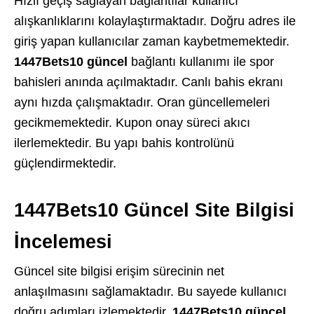
Hızlı geçiş sağlayan bağlantılar kullanıcı
alışkanlıklarını kolaylaştırmaktadır. Doğru adres ile
giriş yapan kullanıcılar zaman kaybetmemektedir.
1447Bets10 güncel
bağlantı kullanımı ile spor
bahisleri anında açılmaktadır. Canlı bahis ekranı
aynı hızda çalışmaktadır. Oran güncellemeleri
gecikmemektedir. Kupon onay süreci akıcı
ilerlemektedir. Bu yapı bahis kontrolünü
güçlendirmektedir.
1447Bets10 Güncel Site Bilgisi
İncelemesi
Güncel site bilgisi erişim sürecinin net
anlaşılmasını sağlamaktadır. Bu sayede kullanıcı
doğru adımları izlemektedir.
1447Bets10 güncel