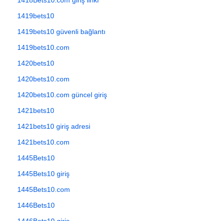
1419bets10
1419bets10 güvenli bağlantı
1419bets10.com
1420bets10
1420bets10.com
1420bets10.com güncel giriş
1421bets10
1421bets10 giriş adresi
1421bets10.com
1445Bets10
1445Bets10 giriş
1445Bets10.com
1446Bets10
1446Bets10 giriş