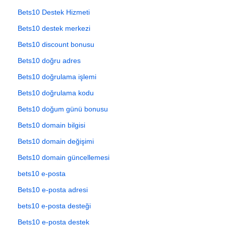
Bets10 Destek Hizmeti
Bets10 destek merkezi
Bets10 discount bonusu
Bets10 doğru adres
Bets10 doğrulama işlemi
Bets10 doğrulama kodu
Bets10 doğum günü bonusu
Bets10 domain bilgisi
Bets10 domain değişimi
Bets10 domain güncellemesi
bets10 e-posta
Bets10 e-posta adresi
bets10 e-posta desteği
Bets10 e-posta destek