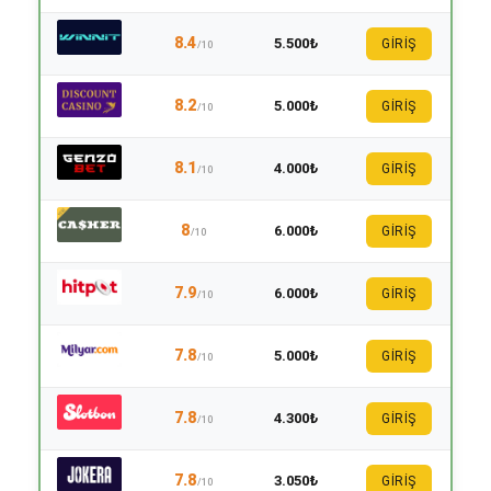
8.4
5.500₺
GİRİŞ
/10
8.2
5.000₺
GİRİŞ
/10
8.1
4.000₺
GİRİŞ
/10
8
6.000₺
GİRİŞ
/10
7.9
6.000₺
GİRİŞ
/10
7.8
5.000₺
GİRİŞ
/10
7.8
4.300₺
GİRİŞ
/10
7.8
3.050₺
GİRİŞ
/10