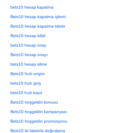
bets10 hesap kapatma
Bets10 hesap kapatma işlemi
Bets10 hesap kapatma talebi
Bets10 hesap kilidi
bets10 hesap onay
Bets10 hesap onayı
bets10 hesap silme
Bets10 hızlı erişim
bets10 hızlı giriş
bets10 hızlı kayıt
Bets10 hoşgeldin bonusu
Bets10 hoşgeldin kampanyası
Bets10 hoşgeldin promosyonu
Bets10 iki faktörlü doğrulama