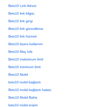
Bets10 Link Adresi
Bets10 link bilgisi
Bets10 link girişi
Bets10 link güncelleme
Bets10 link hizmeti
Bets10 lisans kullanımı
Bets10 Maç İzle
Bets10 maksimum limit
Bets10 minimum limit
Bets10 Mobil
bets10 mobil bağlantı
Bets10 mobil bağlantı hatası
Bets10 Mobil Bahis
bets10 mobil erişim