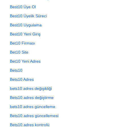
Best10 Üye Ol
Best10 Üyelik Süreci
Best10 Uygulama
Best10 Yeni Giriş
Bet10 Firması
Bet10 Site
Bet10 Yeni Adres
Bets10
Bets10 Adres
bets10 adres değişikliği
Bets10 adres değiştirme
bets10 adres güncelleme
Bets10 adres güncellemesi
Bets10 adres kontrolü