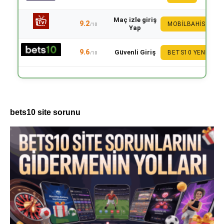
Maç izle giriş
9.2
MOBILBAHIS
/10
Yap
9.6
Güvenli Giriş
BETS10 YENI
/10
bets10 site sorunu