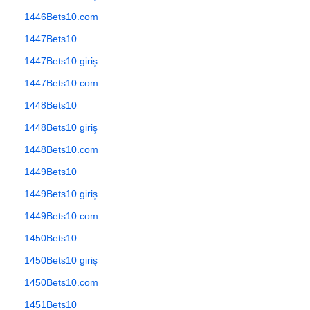
1446Bets10.com
1447Bets10
1447Bets10 giriş
1447Bets10.com
1448Bets10
1448Bets10 giriş
1448Bets10.com
1449Bets10
1449Bets10 giriş
1449Bets10.com
1450Bets10
1450Bets10 giriş
1450Bets10.com
1451Bets10