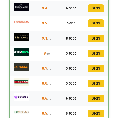
9.4
6.500₺
GİRİŞ
/10
9.5
%300
GİRİŞ
/10
9.1
8.000₺
GİRİŞ
/10
9
5.000₺
GİRİŞ
/10
8.9
5.000₺
GİRİŞ
/10
8.8
5.550₺
GİRİŞ
/10
8.6
6.000₺
GİRİŞ
/10
8.5
5.000₺
GİRİŞ
/10