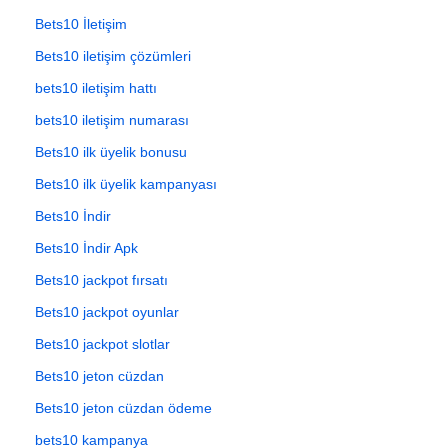
Bets10 İletişim
Bets10 iletişim çözümleri
bets10 iletişim hattı
bets10 iletişim numarası
Bets10 ilk üyelik bonusu
Bets10 ilk üyelik kampanyası
Bets10 İndir
Bets10 İndir Apk
Bets10 jackpot fırsatı
Bets10 jackpot oyunlar
Bets10 jackpot slotlar
Bets10 jeton cüzdan
Bets10 jeton cüzdan ödeme
bets10 kampanya