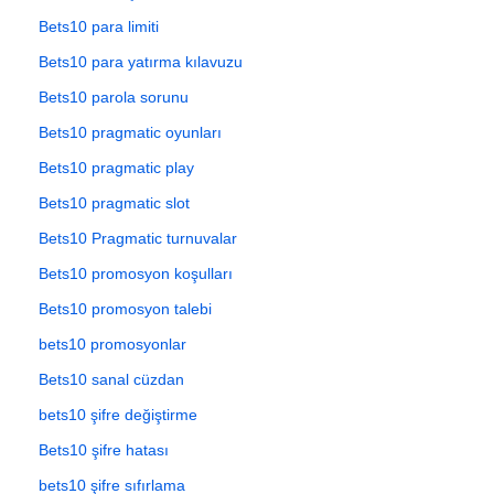
Bets10 para limiti
Bets10 para yatırma kılavuzu
Bets10 parola sorunu
Bets10 pragmatic oyunları
Bets10 pragmatic play
Bets10 pragmatic slot
Bets10 Pragmatic turnuvalar
Bets10 promosyon koşulları
Bets10 promosyon talebi
bets10 promosyonlar
Bets10 sanal cüzdan
bets10 şifre değiştirme
Bets10 şifre hatası
bets10 şifre sıfırlama