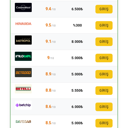
9.4
6.500₺
GİRİŞ
/10
9.5
%300
GİRİŞ
/10
9.1
8.000₺
GİRİŞ
/10
9
5.000₺
GİRİŞ
/10
8.9
5.000₺
GİRİŞ
/10
8.8
5.550₺
GİRİŞ
/10
8.6
6.000₺
GİRİŞ
/10
8.5
5.000₺
GİRİŞ
/10