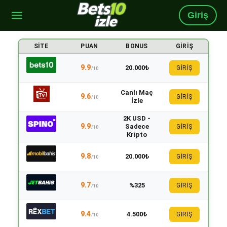
Giriş
SITE
PUAN
BONUS
GIRIŞ
9.9
20.000₺
GİRİŞ
/10
Canlı Maç
9.6
GİRİŞ
/10
İzle
2K USD -
9.9
Sadece
GİRİŞ
/10
Kripto
9.8
20.000₺
GİRİŞ
/10
9.7
%325
GİRİŞ
/10
9.4
4.500₺
GİRİŞ
/10