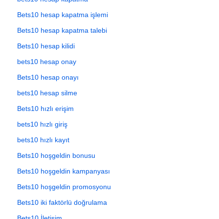
Bets10 hesap kapatma işlemi
Bets10 hesap kapatma talebi
Bets10 hesap kilidi
bets10 hesap onay
Bets10 hesap onayı
bets10 hesap silme
Bets10 hızlı erişim
bets10 hızlı giriş
bets10 hızlı kayıt
Bets10 hoşgeldin bonusu
Bets10 hoşgeldin kampanyası
Bets10 hoşgeldin promosyonu
Bets10 iki faktörlü doğrulama
Bets10 İletişim