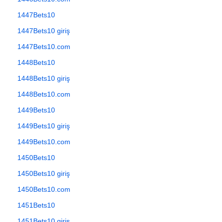
1447Bets10
1447Bets10 giriş
1447Bets10.com
1448Bets10
1448Bets10 giriş
1448Bets10.com
1449Bets10
1449Bets10 giriş
1449Bets10.com
1450Bets10
1450Bets10 giriş
1450Bets10.com
1451Bets10
1451Bets10 giriş