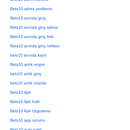
Bets10 adres yenileme
Bets10 anında giriş
Bets10 anında giriş adresi
Bets10 anında giriş linki
Bets10 anında giriş rehberi
bets10 anında kayıt
Bets10 anlık erişim
bets10 anlık giriş
bets10 anlık oranlar
Bets10 Apk
Bets10 Apk İndir
Bets10 Apk Uygulama
Bets10 app sorunu
Bets10 auto rulet