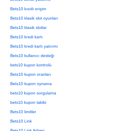
Bets10 kısıtlı erişim
Bets10 klasik slot oyunları
Bets10 klasik slotlar
Bets10 kredi kartı
Bets10 kredi kartı yatırımı
Bets10 kullanıcı desteği
bets10 kupon kontrolü
Bets10 kupon oranları
Bets10 kupon oynama
bets10 kupon sorgulama
bets10 kupon takibi
Bets10 limitler
Bets10 Link
Bets10 Link Adresi