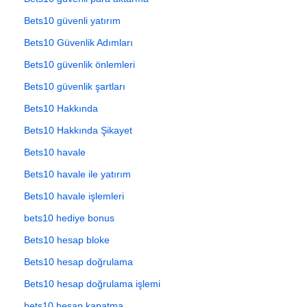
Bets10 güvenli yatırım
Bets10 Güvenlik Adımları
Bets10 güvenlik önlemleri
Bets10 güvenlik şartları
Bets10 Hakkında
Bets10 Hakkında Şikayet
Bets10 havale
Bets10 havale ile yatırım
Bets10 havale işlemleri
bets10 hediye bonus
Bets10 hesap bloke
Bets10 hesap doğrulama
Bets10 hesap doğrulama işlemi
bets10 hesap kapatma