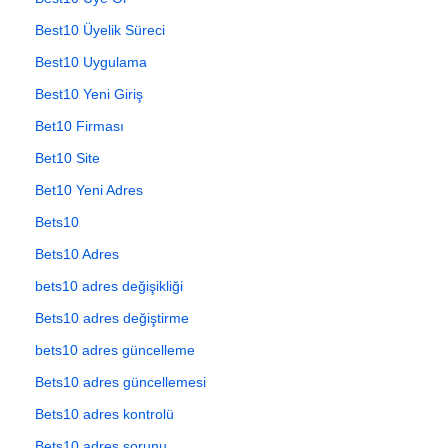
Best10 Üyelik Süreci
Best10 Uygulama
Best10 Yeni Giriş
Bet10 Firması
Bet10 Site
Bet10 Yeni Adres
Bets10
Bets10 Adres
bets10 adres değişikliği
Bets10 adres değiştirme
bets10 adres güncelleme
Bets10 adres güncellemesi
Bets10 adres kontrolü
Bets10 adres sorunu