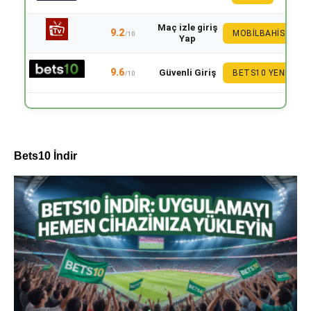
Maç izle giriş
9.2
MOBILBAHIS
/10
Yap
9.6
Güvenli Giriş
BETS10 YENI
/10
Bets10 İndir