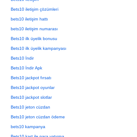
Bets10 iletişim çözümleri
bets10 iletişim hattı
bets10 iletişim numarası
Bets10 ilk üyelik bonusu
Bets10 ilk üyelik kampanyası
Bets10 İndir
Bets10 İndir Apk
Bets10 jackpot fırsatı
Bets10 jackpot oyunlar
Bets10 jackpot slotlar
Bets10 jeton cüzdan
Bets10 jeton cüzdan ödeme
bets10 kampanya
Bets10 kart ile para yatırma