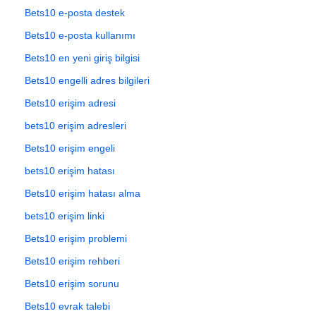
Bets10 e-posta destek
Bets10 e-posta kullanımı
Bets10 en yeni giriş bilgisi
Bets10 engelli adres bilgileri
Bets10 erişim adresi
bets10 erişim adresleri
Bets10 erişim engeli
bets10 erişim hatası
Bets10 erişim hatası alma
bets10 erişim linki
Bets10 erişim problemi
Bets10 erişim rehberi
Bets10 erişim sorunu
Bets10 evrak talebi