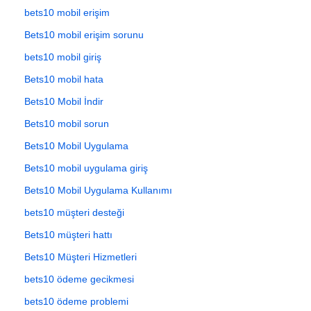
bets10 mobil erişim
Bets10 mobil erişim sorunu
bets10 mobil giriş
Bets10 mobil hata
Bets10 Mobil İndir
Bets10 mobil sorun
Bets10 Mobil Uygulama
Bets10 mobil uygulama giriş
Bets10 Mobil Uygulama Kullanımı
bets10 müşteri desteği
Bets10 müşteri hattı
Bets10 Müşteri Hizmetleri
bets10 ödeme gecikmesi
bets10 ödeme problemi