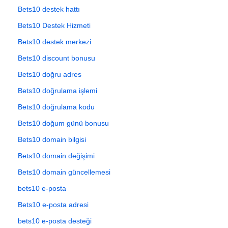
Bets10 destek hattı
Bets10 Destek Hizmeti
Bets10 destek merkezi
Bets10 discount bonusu
Bets10 doğru adres
Bets10 doğrulama işlemi
Bets10 doğrulama kodu
Bets10 doğum günü bonusu
Bets10 domain bilgisi
Bets10 domain değişimi
Bets10 domain güncellemesi
bets10 e-posta
Bets10 e-posta adresi
bets10 e-posta desteği