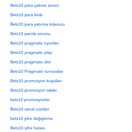
Bets10 para çekme süreci
Bets10 para limiti
Bets10 para yatırma kılavuzu
Bets10 parola sorunu
Bets10 pragmatic oyunları
Bets10 pragmatic play
Bets10 pragmatic slot
Bets10 Pragmatic turnuvalar
Bets10 promosyon koşulları
Bets10 promosyon talebi
bets10 promosyonlar
Bets10 sanal cüzdan
bets10 şifre değiştirme
Bets10 şifre hatası