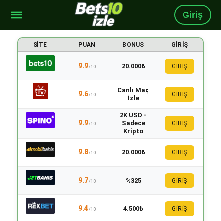
Giriş
SITE
PUAN
BONUS
GIRIŞ
9.9
20.000₺
GİRİŞ
/10
Canlı Maç
9.6
GİRİŞ
/10
İzle
2K USD -
9.9
Sadece
GİRİŞ
/10
Kripto
9.8
20.000₺
GİRİŞ
/10
9.7
%325
GİRİŞ
/10
9.4
4.500₺
GİRİŞ
/10