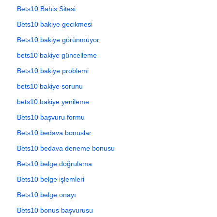
Bets10 Bahis Sitesi
Bets10 bakiye gecikmesi
Bets10 bakiye görünmüyor
bets10 bakiye güncelleme
Bets10 bakiye problemi
bets10 bakiye sorunu
bets10 bakiye yenileme
Bets10 başvuru formu
Bets10 bedava bonuslar
Bets10 bedava deneme bonusu
Bets10 belge doğrulama
Bets10 belge işlemleri
Bets10 belge onayı
Bets10 bonus başvurusu