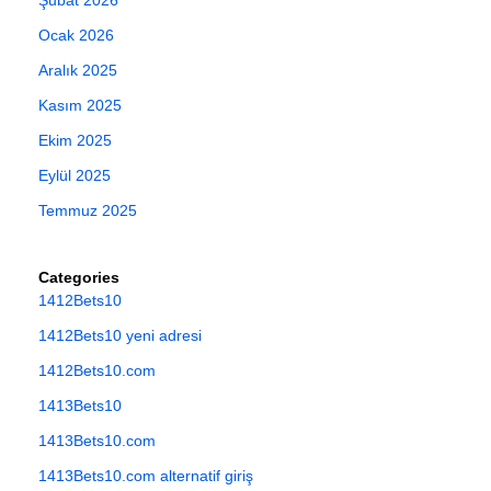
Ocak 2026
Aralık 2025
Kasım 2025
Ekim 2025
Eylül 2025
Temmuz 2025
Categories
1412Bets10
1412Bets10 yeni adresi
1412Bets10.com
1413Bets10
1413Bets10.com
1413Bets10.com alternatif giriş