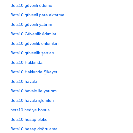
Bets10 güvenli ödeme
Bets10 güvenli para aktarma
Bets10 güvenli yatırım
Bets10 Güvenlik Adımları
Bets10 güvenlik önlemleri
Bets10 güvenlik şartları
Bets10 Hakkında
Bets10 Hakkında Şikayet
Bets10 havale
Bets10 havale ile yatırım
Bets10 havale işlemleri
bets10 hediye bonus
Bets10 hesap bloke
Bets10 hesap doğrulama