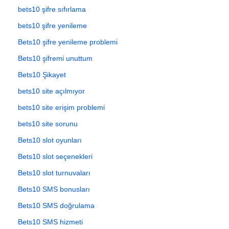
bets10 şifre sıfırlama
bets10 şifre yenileme
Bets10 şifre yenileme problemi
Bets10 şifremi unuttum
Bets10 Şikayet
bets10 site açılmıyor
bets10 site erişim problemi
bets10 site sorunu
Bets10 slot oyunları
Bets10 slot seçenekleri
Bets10 slot turnuvaları
Bets10 SMS bonusları
Bets10 SMS doğrulama
Bets10 SMS hizmeti