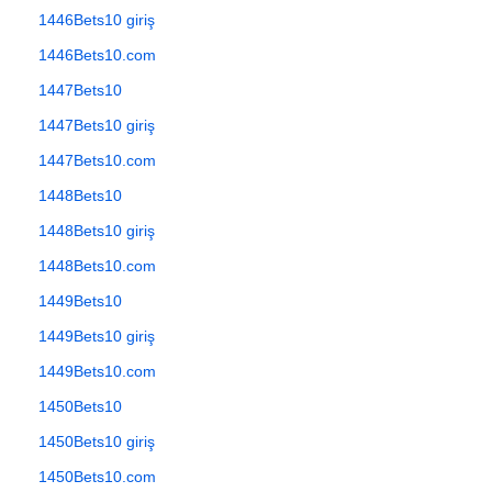
1446Bets10 giriş
1446Bets10.com
1447Bets10
1447Bets10 giriş
1447Bets10.com
1448Bets10
1448Bets10 giriş
1448Bets10.com
1449Bets10
1449Bets10 giriş
1449Bets10.com
1450Bets10
1450Bets10 giriş
1450Bets10.com