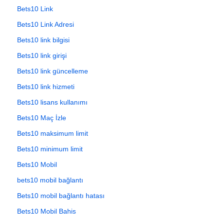
Bets10 Link
Bets10 Link Adresi
Bets10 link bilgisi
Bets10 link girişi
Bets10 link güncelleme
Bets10 link hizmeti
Bets10 lisans kullanımı
Bets10 Maç İzle
Bets10 maksimum limit
Bets10 minimum limit
Bets10 Mobil
bets10 mobil bağlantı
Bets10 mobil bağlantı hatası
Bets10 Mobil Bahis