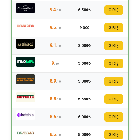
9.4
6.500₺
GİRİŞ
/10
9.5
%300
GİRİŞ
/10
9.1
8.000₺
GİRİŞ
/10
9
5.000₺
GİRİŞ
/10
8.9
5.000₺
GİRİŞ
/10
8.8
5.550₺
GİRİŞ
/10
8.6
6.000₺
GİRİŞ
/10
8.5
5.000₺
GİRİŞ
/10