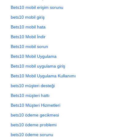
Bets10 mobil erişim sorunu
bets10 mobil giriş
Bets10 mobil hata
Bets10 Mobil İndir
Bets10 mobil sorun
Bets10 Mobil Uygulama
Bets10 mobil uygulama giriş
Bets10 Mobil Uygulama Kullanımı
bets10 müşteri desteği
Bets10 müşteri hattı
Bets10 Müşteri Hizmetleri
bets10 ödeme gecikmesi
bets10 ödeme problemi
bets10 ödeme sorunu