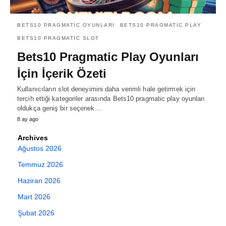
BETS10 PRAGMATIC OYUNLARI
BETS10 PRAGMATIC PLAY
BETS10 PRAGMATIC SLOT
Bets10 Pragmatic Play Oyunları
İçin İçerik Özeti
Kullanıcıların slot deneyimini daha verimli hale getirmek için
tercih ettiği kategoriler arasında Bets10 pragmatic play oyunları
oldukça geniş bir seçenek…
8 ay ago
Archives
Ağustos 2026
Temmuz 2026
Haziran 2026
Mart 2026
Şubat 2026