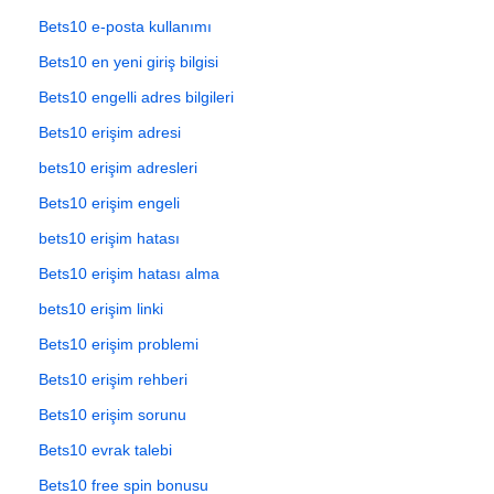
Bets10 e-posta kullanımı
Bets10 en yeni giriş bilgisi
Bets10 engelli adres bilgileri
Bets10 erişim adresi
bets10 erişim adresleri
Bets10 erişim engeli
bets10 erişim hatası
Bets10 erişim hatası alma
bets10 erişim linki
Bets10 erişim problemi
Bets10 erişim rehberi
Bets10 erişim sorunu
Bets10 evrak talebi
Bets10 free spin bonusu