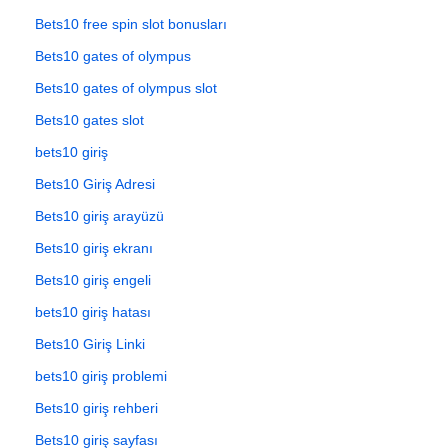
Bets10 free spin slot bonusları
Bets10 gates of olympus
Bets10 gates of olympus slot
Bets10 gates slot
bets10 giriş
Bets10 Giriş Adresi
Bets10 giriş arayüzü
Bets10 giriş ekranı
Bets10 giriş engeli
bets10 giriş hatası
Bets10 Giriş Linki
bets10 giriş problemi
Bets10 giriş rehberi
Bets10 giriş sayfası