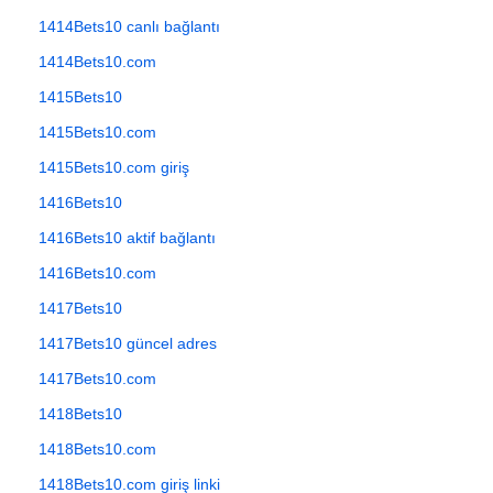
1414Bets10 canlı bağlantı
1414Bets10.com
1415Bets10
1415Bets10.com
1415Bets10.com giriş
1416Bets10
1416Bets10 aktif bağlantı
1416Bets10.com
1417Bets10
1417Bets10 güncel adres
1417Bets10.com
1418Bets10
1418Bets10.com
1418Bets10.com giriş linki