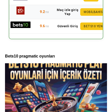
Maç izle giriş
9.2
MOBILBAHIS
/10
Yap
9.6
Güvenli Giriş
BETS10 YENI
/10
Bets10 pragmatic oyunları