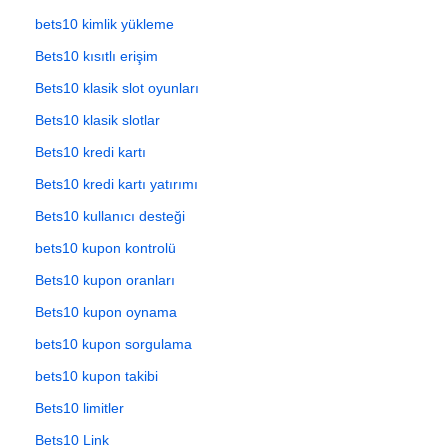
bets10 kimlik yükleme
Bets10 kısıtlı erişim
Bets10 klasik slot oyunları
Bets10 klasik slotlar
Bets10 kredi kartı
Bets10 kredi kartı yatırımı
Bets10 kullanıcı desteği
bets10 kupon kontrolü
Bets10 kupon oranları
Bets10 kupon oynama
bets10 kupon sorgulama
bets10 kupon takibi
Bets10 limitler
Bets10 Link