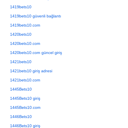
1419bets10
1419bets10 güvenli bağlantı
1419bets10.com
1420bets10
1420bets10.com
1420bets10.com güncel giriş
1421bets10
1421bets10 giriş adresi
1421bets10.com
1445Bets10
1445Bets10 giriş
1445Bets10.com
1446Bets10
1446Bets10 giriş