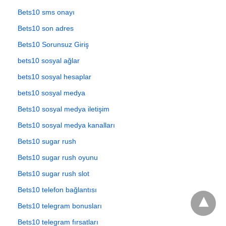
Bets10 sms onayı
Bets10 son adres
Bets10 Sorunsuz Giriş
bets10 sosyal ağlar
bets10 sosyal hesaplar
bets10 sosyal medya
Bets10 sosyal medya iletişim
Bets10 sosyal medya kanalları
Bets10 sugar rush
Bets10 sugar rush oyunu
Bets10 sugar rush slot
Bets10 telefon bağlantısı
Bets10 telegram bonusları
Bets10 telegram fırsatları