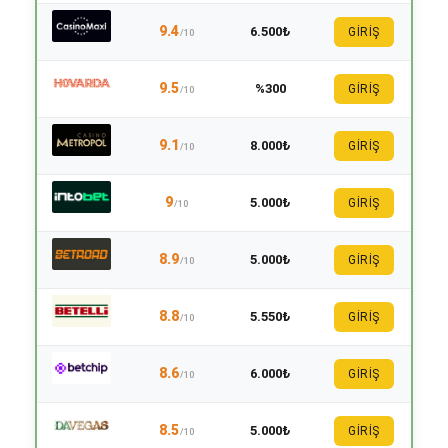
9.4
6.500₺
GİRİŞ
/10
9.5
%300
GİRİŞ
/10
9.1
8.000₺
GİRİŞ
/10
9
5.000₺
GİRİŞ
/10
8.9
5.000₺
GİRİŞ
/10
8.8
5.550₺
GİRİŞ
/10
8.6
6.000₺
GİRİŞ
/10
8.5
5.000₺
GİRİŞ
/10