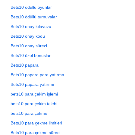
Bets10 ödüllü oyunlar
Bets10 ödüllü turnuvalar
Bets10 onay kılavuzu
Bets10 onay kodu
Bets10 onay süreci
Bets10 özel bonuslar
Bets10 papara
Bets10 papara para yatırma
Bets10 papara yatırımı
bets10 para çekim işlemi
bets10 para çekim talebi
bets10 para çekme
Bets10 para çekme limitleri
Bets10 para çekme süreci