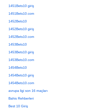
1451Bets10 giriş
1451Bets10.com
1452Bets10
1452Bets10 giriş
1452Bets10.com
1453Bets10
1453Bets10 giriş
1453Bets10.com
1454Bets10
1454Bets10 giriş
1454Bets10.com
avrupa ligi son 16 maçları
Bahis Rehberleri
Best 10 Giriş