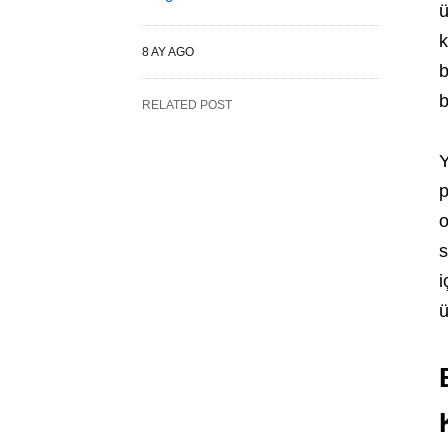
ü
k
8 AY AGO
b
b
RELATED POST
Y
p
o
s
i
ü