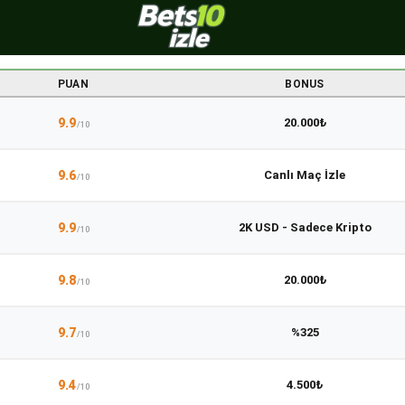
PUAN
BONUS
9.9
20.000₺
/10
9.6
Canlı Maç İzle
/10
9.9
2K USD - Sadece Kripto
/10
9.8
20.000₺
/10
9.7
%325
/10
9.4
4.500₺
/10