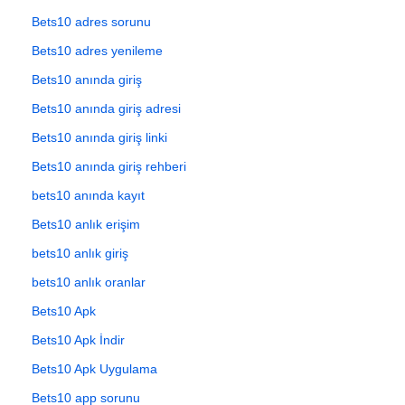
Bets10 adres sorunu
Bets10 adres yenileme
Bets10 anında giriş
Bets10 anında giriş adresi
Bets10 anında giriş linki
Bets10 anında giriş rehberi
bets10 anında kayıt
Bets10 anlık erişim
bets10 anlık giriş
bets10 anlık oranlar
Bets10 Apk
Bets10 Apk İndir
Bets10 Apk Uygulama
Bets10 app sorunu