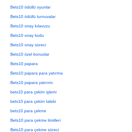
Bets10 ödüllü oyunlar
Bets10 ödüllü turnuvalar
Bets10 onay kılavuzu
Bets10 onay kodu
Bets10 onay süreci
Bets10 özel bonuslar
Bets10 papara
Bets10 papara para yatırma
Bets10 papara yatırımı
bets10 para çekim işlemi
bets10 para çekim talebi
bets10 para çekme
Bets10 para çekme limitleri
Bets10 para çekme süreci