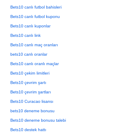
Bets10 canlı futbol bahisleri
Bets10 canlı futbol kuponu
Bets10 canlı kuponlar
Bets10 canlı link
Bets10 canlı maç oranları
bets10 canlı oranlar
Bets10 canlı oranlı maçlar
Bets10 çekim limitleri
Bets10 çevrim şartı
Bets10 çevrim şartları
Bets10 Curacao lisansı
bets10 deneme bonusu
Bets10 deneme bonusu talebi
Bets10 destek hattı