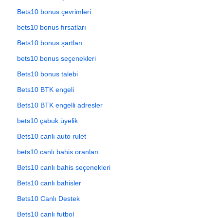
Bets10 bonus çevrimleri
bets10 bonus fırsatları
Bets10 bonus şartları
bets10 bonus seçenekleri
Bets10 bonus talebi
Bets10 BTK engeli
Bets10 BTK engelli adresler
bets10 çabuk üyelik
Bets10 canlı auto rulet
bets10 canlı bahis oranları
Bets10 canlı bahis seçenekleri
Bets10 canlı bahisler
Bets10 Canlı Destek
Bets10 canlı futbol