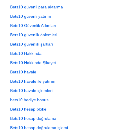
Bets10 güvenli para aktarma
Bets10 güvenli yatırım
Bets10 Güvenlik Adımları
Bets10 güvenlik önlemleri
Bets10 güvenlik şartları
Bets10 Hakkında
Bets10 Hakkında Şikayet
Bets10 havale
Bets10 havale ile yatırım
Bets10 havale işlemleri
bets10 hediye bonus
Bets10 hesap bloke
Bets10 hesap doğrulama
Bets10 hesap doğrulama işlemi