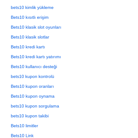
bets10 kimlik yükleme
Bets10 kısıtlı erişim
Bets10 klasik slot oyunları
Bets10 klasik slotlar
Bets10 kredi kartı
Bets10 kredi kartı yatırımı
Bets10 kullanıcı desteği
bets10 kupon kontrolü
Bets10 kupon oranları
Bets10 kupon oynama
bets10 kupon sorgulama
bets10 kupon takibi
Bets10 limitler
Bets10 Link