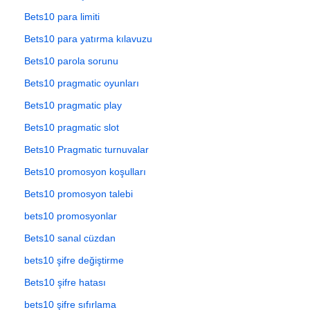
Bets10 para limiti
Bets10 para yatırma kılavuzu
Bets10 parola sorunu
Bets10 pragmatic oyunları
Bets10 pragmatic play
Bets10 pragmatic slot
Bets10 Pragmatic turnuvalar
Bets10 promosyon koşulları
Bets10 promosyon talebi
bets10 promosyonlar
Bets10 sanal cüzdan
bets10 şifre değiştirme
Bets10 şifre hatası
bets10 şifre sıfırlama