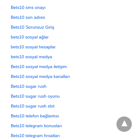
Bets10 sms onayı
Bets10 son adres
Bets10 Sorunsuz Giriş
bets10 sosyal ağlar
bets10 sosyal hesaplar
bets10 sosyal medya
Bets10 sosyal medya iletişim
Bets10 sosyal medya kanalları
Bets10 sugar rush
Bets10 sugar rush oyunu
Bets10 sugar rush slot
Bets10 telefon bağlantısı
Bets10 telegram bonusları
Bets10 telegram fırsatları