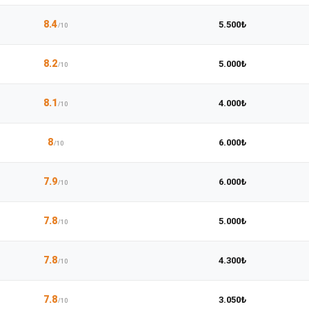
8.4
5.500₺
/10
8.2
5.000₺
/10
8.1
4.000₺
/10
8
6.000₺
/10
7.9
6.000₺
/10
7.8
5.000₺
/10
7.8
4.300₺
/10
7.8
3.050₺
/10