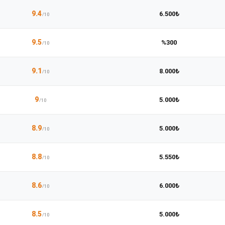
9.4
6.500₺
/10
9.5
%300
/10
9.1
8.000₺
/10
9
5.000₺
/10
8.9
5.000₺
/10
8.8
5.550₺
/10
8.6
6.000₺
/10
8.5
5.000₺
/10