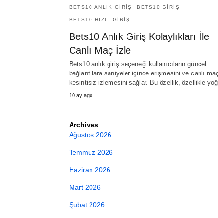
BETS10 ANLIK GIRIŞ
BETS10 GIRIŞ
BETS10 HIZLI GIRIŞ
Bets10 Anlık Giriş Kolaylıkları İle
Canlı Maç İzle
Bets10 anlık giriş seçeneği kullanıcıların güncel
bağlantılara saniyeler içinde erişmesini ve canlı maç
kesintisiz izlemesini sağlar. Bu özellik, özellikle y
10 ay ago
Archives
Ağustos 2026
Temmuz 2026
Haziran 2026
Mart 2026
Şubat 2026