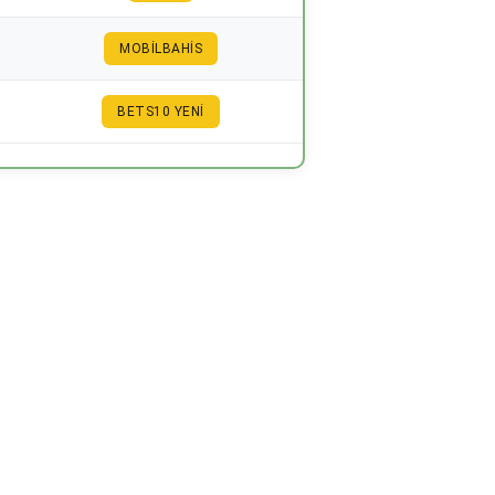
MOBILBAHIS
BETS10 YENI