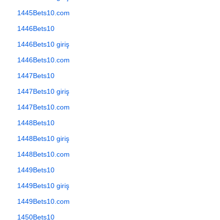
1445Bets10.com
1446Bets10
1446Bets10 giriş
1446Bets10.com
1447Bets10
1447Bets10 giriş
1447Bets10.com
1448Bets10
1448Bets10 giriş
1448Bets10.com
1449Bets10
1449Bets10 giriş
1449Bets10.com
1450Bets10