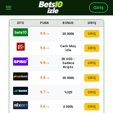
Giriş
SITE
PUAN
BONUS
GIRIŞ
9.9
20.000₺
GİRİŞ
/10
Canlı Maç
9.6
GİRİŞ
/10
İzle
2K USD -
9.9
Sadece
GİRİŞ
/10
Kripto
9.8
20.000₺
GİRİŞ
/10
9.7
%325
GİRİŞ
/10
9.4
4.500₺
GİRİŞ
/10