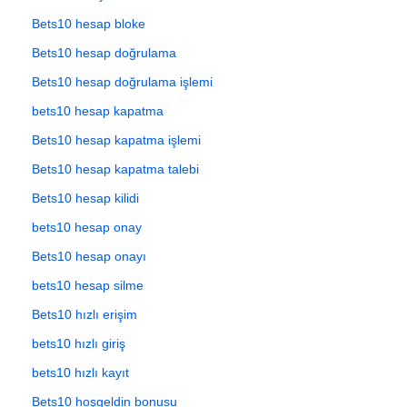
Bets10 hesap bloke
Bets10 hesap doğrulama
Bets10 hesap doğrulama işlemi
bets10 hesap kapatma
Bets10 hesap kapatma işlemi
Bets10 hesap kapatma talebi
Bets10 hesap kilidi
bets10 hesap onay
Bets10 hesap onayı
bets10 hesap silme
Bets10 hızlı erişim
bets10 hızlı giriş
bets10 hızlı kayıt
Bets10 hoşgeldin bonusu