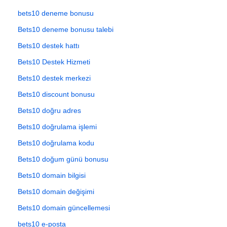
bets10 deneme bonusu
Bets10 deneme bonusu talebi
Bets10 destek hattı
Bets10 Destek Hizmeti
Bets10 destek merkezi
Bets10 discount bonusu
Bets10 doğru adres
Bets10 doğrulama işlemi
Bets10 doğrulama kodu
Bets10 doğum günü bonusu
Bets10 domain bilgisi
Bets10 domain değişimi
Bets10 domain güncellemesi
bets10 e-posta