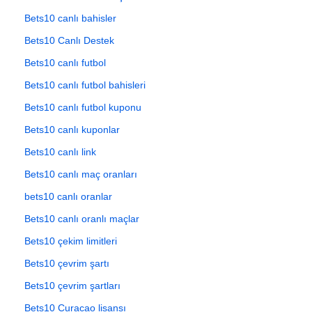
Bets10 canlı bahisler
Bets10 Canlı Destek
Bets10 canlı futbol
Bets10 canlı futbol bahisleri
Bets10 canlı futbol kuponu
Bets10 canlı kuponlar
Bets10 canlı link
Bets10 canlı maç oranları
bets10 canlı oranlar
Bets10 canlı oranlı maçlar
Bets10 çekim limitleri
Bets10 çevrim şartı
Bets10 çevrim şartları
Bets10 Curacao lisansı