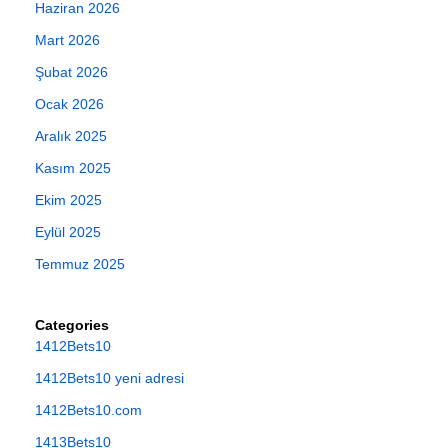
Haziran 2026
Mart 2026
Şubat 2026
Ocak 2026
Aralık 2025
Kasım 2025
Ekim 2025
Eylül 2025
Temmuz 2025
Categories
1412Bets10
1412Bets10 yeni adresi
1412Bets10.com
1413Bets10