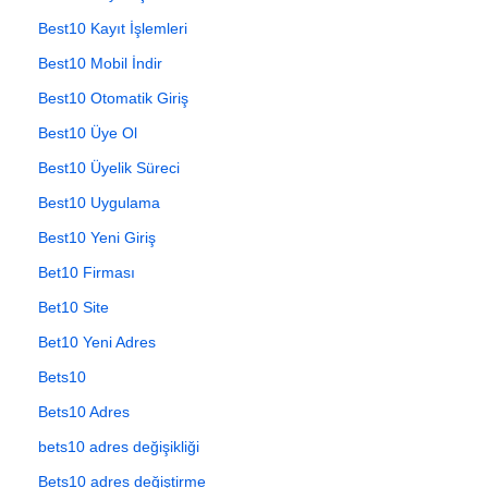
Best10 Kayıt İşlemleri
Best10 Mobil İndir
Best10 Otomatik Giriş
Best10 Üye Ol
Best10 Üyelik Süreci
Best10 Uygulama
Best10 Yeni Giriş
Bet10 Firması
Bet10 Site
Bet10 Yeni Adres
Bets10
Bets10 Adres
bets10 adres değişikliği
Bets10 adres değiştirme