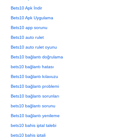
Bets10 Apk İndir
Bets10 Apk Uygulama
Bets10 app sorunu
Bets10 auto rulet
Bets10 auto rulet oyunu
Bets10 bağlantı doğrulama
bets10 bağlantı hatası
Bets10 bağlantı kılavuzu
Bets10 bağlantı problemi
Bets10 bağlantı sorunları
bets10 bağlantı sorunu
Bets10 bağlantı yenileme
bets10 bahis iptal talebi
bets10 bahis iptali