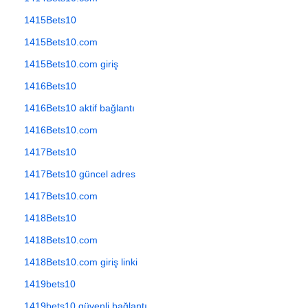
1415Bets10
1415Bets10.com
1415Bets10.com giriş
1416Bets10
1416Bets10 aktif bağlantı
1416Bets10.com
1417Bets10
1417Bets10 güncel adres
1417Bets10.com
1418Bets10
1418Bets10.com
1418Bets10.com giriş linki
1419bets10
1419bets10 güvenli bağlantı