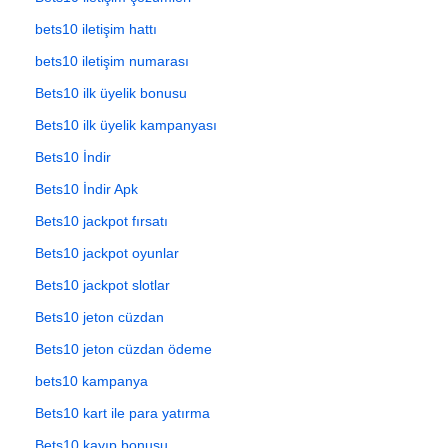
bets10 iletişim hattı
bets10 iletişim numarası
Bets10 ilk üyelik bonusu
Bets10 ilk üyelik kampanyası
Bets10 İndir
Bets10 İndir Apk
Bets10 jackpot fırsatı
Bets10 jackpot oyunlar
Bets10 jackpot slotlar
Bets10 jeton cüzdan
Bets10 jeton cüzdan ödeme
bets10 kampanya
Bets10 kart ile para yatırma
Bets10 kayıp bonusu