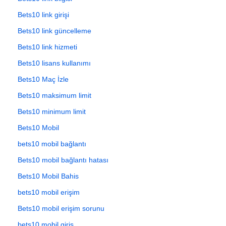
Bets10 link girişi
Bets10 link güncelleme
Bets10 link hizmeti
Bets10 lisans kullanımı
Bets10 Maç İzle
Bets10 maksimum limit
Bets10 minimum limit
Bets10 Mobil
bets10 mobil bağlantı
Bets10 mobil bağlantı hatası
Bets10 Mobil Bahis
bets10 mobil erişim
Bets10 mobil erişim sorunu
bets10 mobil giriş