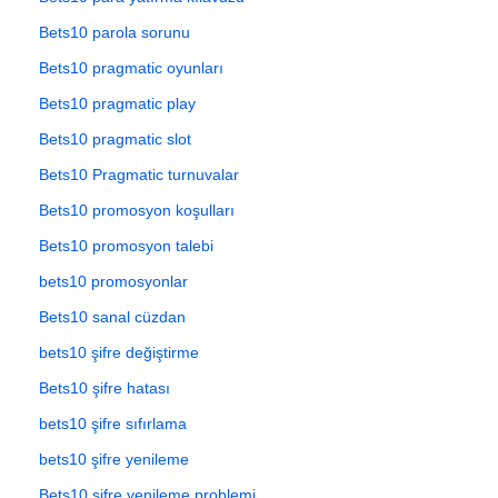
Bets10 parola sorunu
Bets10 pragmatic oyunları
Bets10 pragmatic play
Bets10 pragmatic slot
Bets10 Pragmatic turnuvalar
Bets10 promosyon koşulları
Bets10 promosyon talebi
bets10 promosyonlar
Bets10 sanal cüzdan
bets10 şifre değiştirme
Bets10 şifre hatası
bets10 şifre sıfırlama
bets10 şifre yenileme
Bets10 şifre yenileme problemi