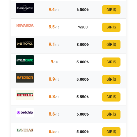
9.4
6.500₺
GİRİŞ
/10
9.5
%300
GİRİŞ
/10
9.1
8.000₺
GİRİŞ
/10
9
5.000₺
GİRİŞ
/10
8.9
5.000₺
GİRİŞ
/10
8.8
5.550₺
GİRİŞ
/10
8.6
6.000₺
GİRİŞ
/10
8.5
5.000₺
GİRİŞ
/10