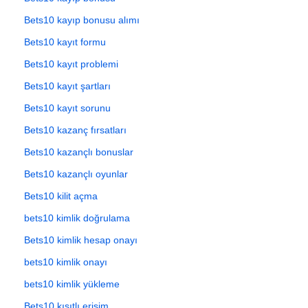
Bets10 kayıp bonusu alımı
Bets10 kayıt formu
Bets10 kayıt problemi
Bets10 kayıt şartları
Bets10 kayıt sorunu
Bets10 kazanç fırsatları
Bets10 kazançlı bonuslar
Bets10 kazançlı oyunlar
Bets10 kilit açma
bets10 kimlik doğrulama
Bets10 kimlik hesap onayı
bets10 kimlik onayı
bets10 kimlik yükleme
Bets10 kısıtlı erişim