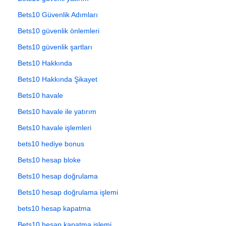
Bets10 Güvenlik Adımları
Bets10 güvenlik önlemleri
Bets10 güvenlik şartları
Bets10 Hakkında
Bets10 Hakkında Şikayet
Bets10 havale
Bets10 havale ile yatırım
Bets10 havale işlemleri
bets10 hediye bonus
Bets10 hesap bloke
Bets10 hesap doğrulama
Bets10 hesap doğrulama işlemi
bets10 hesap kapatma
Bets10 hesap kapatma işlemi