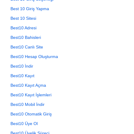
Best 10 Giriş Yapma
Best 10 Sitesi
Best10 Adresi
Best10 Bahisleri
Best10 Canlı Site
Best10 Hesap Oluşturma
Best10 İndir
Best10 Kayıt
Best10 Kayıt Açma
Best10 Kayıt İşlemleri
Best10 Mobil İndir
Best10 Otomatik Giriş
Best10 Üye Ol
Best10 Üyelik Süreci