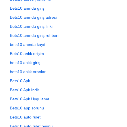
Bets10 anında giriş
Bets10 anında giriş adresi
Bets10 anında giriş linki
Bets10 anında giriş rehberi
bets10 anında kayıt
Bets10 anlık erişim
bets10 anlık giriş
bets10 anlık oranlar
Bets10 Apk
Bets10 Apk İndir
Bets10 Apk Uygulama
Bets10 app sorunu
Bets10 auto rulet
Bets10 auto rulet oyunu