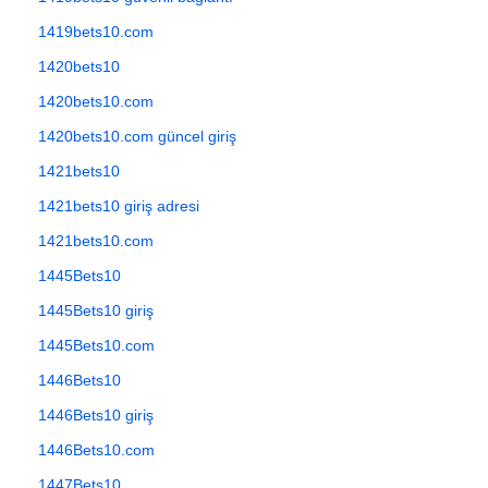
1419bets10.com
1420bets10
1420bets10.com
1420bets10.com güncel giriş
1421bets10
1421bets10 giriş adresi
1421bets10.com
1445Bets10
1445Bets10 giriş
1445Bets10.com
1446Bets10
1446Bets10 giriş
1446Bets10.com
1447Bets10