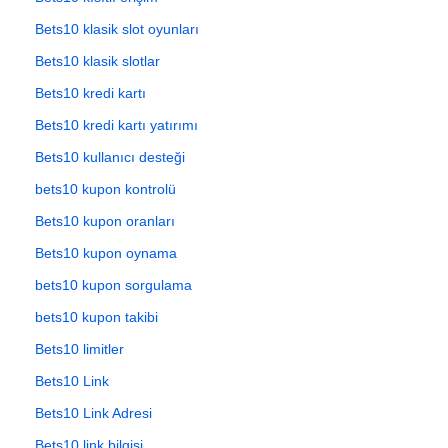
Bets10 klasik slot oyunları
Bets10 klasik slotlar
Bets10 kredi kartı
Bets10 kredi kartı yatırımı
Bets10 kullanıcı desteği
bets10 kupon kontrolü
Bets10 kupon oranları
Bets10 kupon oynama
bets10 kupon sorgulama
bets10 kupon takibi
Bets10 limitler
Bets10 Link
Bets10 Link Adresi
Bets10 link bilgisi