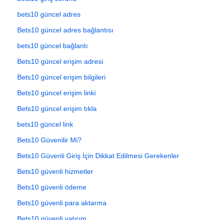
bets10 güncel adres
Bets10 güncel adres bağlantısı
bets10 güncel bağlantı
Bets10 güncel erişim adresi
Bets10 güncel erişim bilgileri
Bets10 güncel erişim linki
Bets10 güncel erişim tıkla
bets10 güncel link
Bets10 Güvenilir Mi?
Bets10 Güvenli Giriş İçin Dikkat Edilmesi Gerekenler
Bets10 güvenli hizmetler
Bets10 güvenli ödeme
Bets10 güvenli para aktarma
Bets10 güvenli yatırım