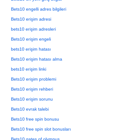
Bets10 engelli adres bilgileri
Bets10 erişim adresi
bets10 erişim adresleri
Bets10 erişim engeli
bets10 erişim hatası
Bets10 erişim hatası alma
bets10 erişim linki
Bets10 erişim problemi
Bets10 erişim rehberi
Bets10 erişim sorunu
Bets10 evrak talebi
Bets10 free spin bonusu
Bets10 free spin slot bonusları
Bets10 gates of olympus