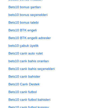
Bets10 bonus şartları
bets10 bonus seçenekleri
Bets10 bonus talebi
Bets10 BTK engeli
Bets10 BTK engelli adresler
bets10 çabuk üyelik
Bets10 canlı auto rulet
bets10 canlı bahis oranları
Bets10 canlı bahis seçenekleri
Bets10 canlı bahisler
Bets10 Canlı Destek
Bets10 canlı futbol
Bets10 canlı futbol bahisleri
Bets10 canlı futbol kuponu