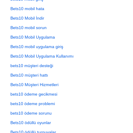
Bets10 mobil hata
Bets10 Mobil İndir
Bets10 mobil sorun
Bets10 Mobil Uygulama
Bets10 mobil uygulama giriş
Bets10 Mobil Uygulama Kullanımı
bets10 müşteri desteği
Bets10 müşteri hattı
Bets10 Müşteri Hizmetleri
bets10 ödeme gecikmesi
bets10 ödeme problemi
bets10 ödeme sorunu
Bets10 ödüllü oyunlar
Bets10 ödüllü turnuvalar