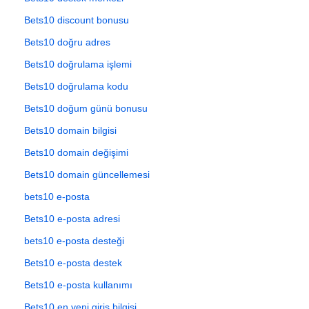
Bets10 discount bonusu
Bets10 doğru adres
Bets10 doğrulama işlemi
Bets10 doğrulama kodu
Bets10 doğum günü bonusu
Bets10 domain bilgisi
Bets10 domain değişimi
Bets10 domain güncellemesi
bets10 e-posta
Bets10 e-posta adresi
bets10 e-posta desteği
Bets10 e-posta destek
Bets10 e-posta kullanımı
Bets10 en yeni giriş bilgisi