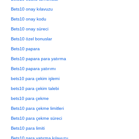
Bets10 onay kılavuzu
Bets10 onay kodu
Bets10 onay süreci
Bets10 özel bonuslar
Bets10 papara
Bets10 papara para yatırma
Bets10 papara yatırımı
bets10 para çekim işlemi
bets10 para çekim talebi
bets10 para çekme
Bets10 para çekme limitleri
Bets10 para çekme süreci
Bets10 para limiti
Bets10 para yatırma kılavuzu