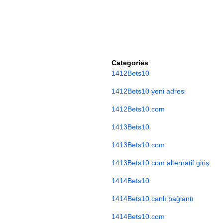
Categories
1412Bets10
1412Bets10 yeni adresi
1412Bets10.com
1413Bets10
1413Bets10.com
1413Bets10.com alternatif giriş
1414Bets10
1414Bets10 canlı bağlantı
1414Bets10.com