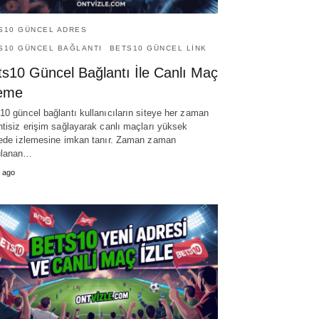
S10 GÜNCEL ADRES
S10 GÜNCEL BAĞLANTI
BETS10 GÜNCEL LINK
ts10 Güncel Bağlantı İle Canlı Maç
leme
10 güncel bağlantı kullanıcıların siteye her zaman
ntisiz erişim sağlayarak canlı maçları yüksek
tede izlemesine imkan tanır. Zaman zaman
ulanan…
 ago