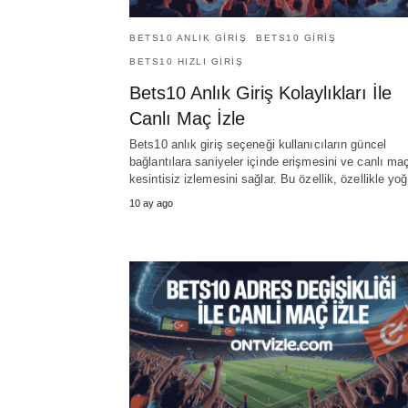
BETS10 ANLIK GIRIŞ
BETS10 GIRIŞ
BETS10 HIZLI GIRIŞ
Bets10 Anlık Giriş Kolaylıkları İle
Canlı Maç İzle
Bets10 anlık giriş seçeneği kullanıcıların güncel
bağlantılara saniyeler içinde erişmesini ve canlı maç
kesintisiz izlemesini sağlar. Bu özellik, özellikle y
10 ay ago