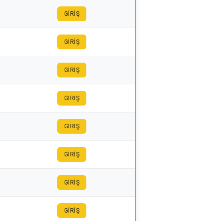
GİRİŞ
GİRİŞ
GİRİŞ
GİRİŞ
GİRİŞ
GİRİŞ
GİRİŞ
GİRİŞ