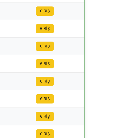
GİRİŞ
GİRİŞ
GİRİŞ
GİRİŞ
GİRİŞ
GİRİŞ
GİRİŞ
GİRİŞ