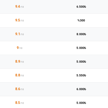
9.4
6.500₺
/10
9.5
%300
/10
9.1
8.000₺
/10
9
5.000₺
/10
8.9
5.000₺
/10
8.8
5.550₺
/10
8.6
6.000₺
/10
8.5
5.000₺
/10