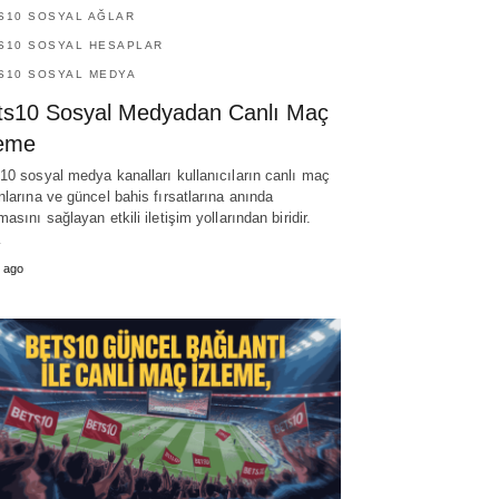
S10 SOSYAL AĞLAR
S10 SOSYAL HESAPLAR
S10 SOSYAL MEDYA
ts10 Sosyal Medyadan Canlı Maç
leme
10 sosyal medya kanalları kullanıcıların canlı maç
nlarına ve güncel bahis fırsatlarına anında
asını sağlayan etkili iletişim yollarından biridir.
…
 ago