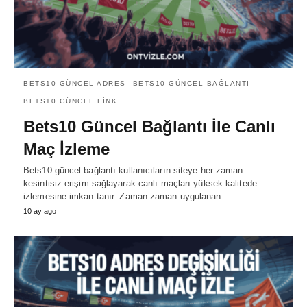
BETS10 GÜNCEL ADRES
BETS10 GÜNCEL BAĞLANTI
BETS10 GÜNCEL LINK
Bets10 Güncel Bağlantı İle Canlı
Maç İzleme
Bets10 güncel bağlantı kullanıcıların siteye her zaman
kesintisiz erişim sağlayarak canlı maçları yüksek kalitede
izlemesine imkan tanır. Zaman zaman uygulanan…
10 ay ago