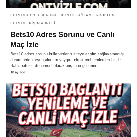
BETS10 ADRES SORUNU
BETS10 BAĞLANTI PROBLEMI
BETS10 ERIŞIM ADRESI
Bets10 Adres Sorunu ve Canlı
Maç İzle
Bets10 adres sorunu kullanıcıların siteye erişim sağlayamadığı
durumlarda karşılaşılan en yaygın teknik problemlerden biridir.
Bahis siteleri dönemsel olarak erişim engellerine…
10 ay ago