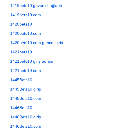
1419bets10 güvenli bağlantı
1419bets10.com
1420bets10
1420bets10.com
1420bets10.com güncel giriş
1421bets10
1421bets10 giriş adresi
1421bets10.com
1445Bets10
1445Bets10 giriş
1445Bets10.com
1446Bets10
1446Bets10 giriş
1446Bets10.com