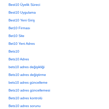
Best10 Üyelik Süreci
Best10 Uygulama
Best10 Yeni Giriş
Bet10 Firması
Bet10 Site
Bet10 Yeni Adres
Bets10
Bets10 Adres
bets10 adres değişikliği
Bets10 adres değiştirme
bets10 adres güncelleme
Bets10 adres güncellemesi
Bets10 adres kontrolü
Bets10 adres sorunu