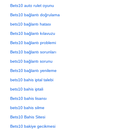
Bets10 auto rulet oyunu
Bets10 bağlantı doğrulama
bets10 bağlantı hatası
Bets10 bağlantı kılavuzu
Bets10 bağlantı problemi
Bets10 bağlantı sorunları
bets10 bağlantı sorunu
Bets10 bağlantı yenileme
bets10 bahis iptal talebi
bets10 bahis iptali
Bets10 bahis lisansı
bets10 bahis silme
Bets10 Bahis Sitesi
Bets10 bakiye gecikmesi