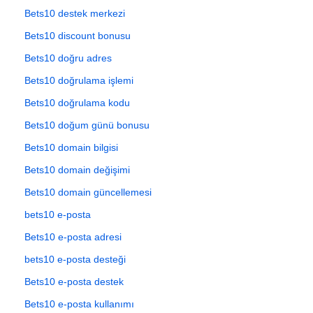
Bets10 destek merkezi
Bets10 discount bonusu
Bets10 doğru adres
Bets10 doğrulama işlemi
Bets10 doğrulama kodu
Bets10 doğum günü bonusu
Bets10 domain bilgisi
Bets10 domain değişimi
Bets10 domain güncellemesi
bets10 e-posta
Bets10 e-posta adresi
bets10 e-posta desteği
Bets10 e-posta destek
Bets10 e-posta kullanımı