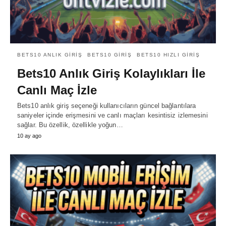
BETS10 ANLIK GIRIŞ
BETS10 GIRIŞ
BETS10 HIZLI GIRIŞ
Bets10 Anlık Giriş Kolaylıkları İle
Canlı Maç İzle
Bets10 anlık giriş seçeneği kullanıcıların güncel bağlantılara
saniyeler içinde erişmesini ve canlı maçları kesintisiz izlemesini
sağlar. Bu özellik, özellikle yoğun…
10 ay ago