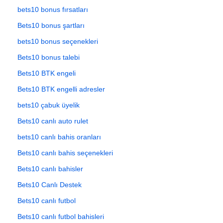
bets10 bonus fırsatları
Bets10 bonus şartları
bets10 bonus seçenekleri
Bets10 bonus talebi
Bets10 BTK engeli
Bets10 BTK engelli adresler
bets10 çabuk üyelik
Bets10 canlı auto rulet
bets10 canlı bahis oranları
Bets10 canlı bahis seçenekleri
Bets10 canlı bahisler
Bets10 Canlı Destek
Bets10 canlı futbol
Bets10 canlı futbol bahisleri