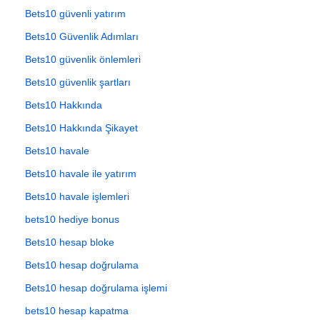
Bets10 güvenli yatırım
Bets10 Güvenlik Adımları
Bets10 güvenlik önlemleri
Bets10 güvenlik şartları
Bets10 Hakkında
Bets10 Hakkında Şikayet
Bets10 havale
Bets10 havale ile yatırım
Bets10 havale işlemleri
bets10 hediye bonus
Bets10 hesap bloke
Bets10 hesap doğrulama
Bets10 hesap doğrulama işlemi
bets10 hesap kapatma