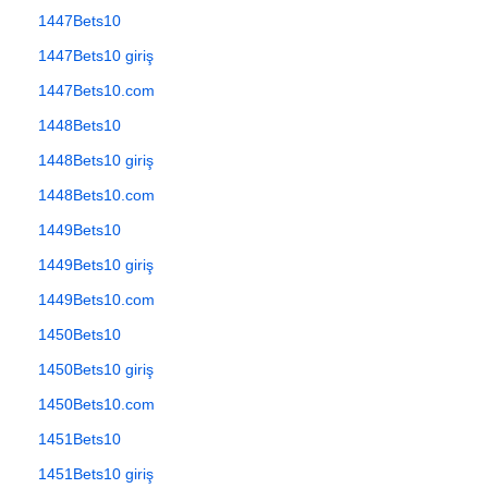
1447Bets10
1447Bets10 giriş
1447Bets10.com
1448Bets10
1448Bets10 giriş
1448Bets10.com
1449Bets10
1449Bets10 giriş
1449Bets10.com
1450Bets10
1450Bets10 giriş
1450Bets10.com
1451Bets10
1451Bets10 giriş