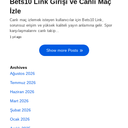
Bets10 Link Girişi ve Canlı Maç
İzle
Canlı maç izlemek isteyen kullanıcılar için Bets10 Link,
sorunsuz erişim ve yüksek kaliteli yayın anlamına gelir. Spor
karşılaşmalarını canlı takip…
1 yıl ago
Show more Posts
Archives
Ağustos 2026
Temmuz 2026
Haziran 2026
Mart 2026
Şubat 2026
Ocak 2026