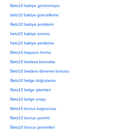
Bets10 bakiye görünmüyor
bets10 bakiye güncelleme
Bets10 bakiye problemi
bets10 bakiye sorunu
bets10 bakiye yenileme
Bets10 başvuru formu
Bets10 bedava bonuslar
Bets10 bedava deneme bonusu
Bets10 belge doğrulama
Bets10 belge işlemleri
Bets10 belge onayı
Bets10 bonus başvurusu
Bets10 bonus çevrimi
Bets10 bonus çevrimleri