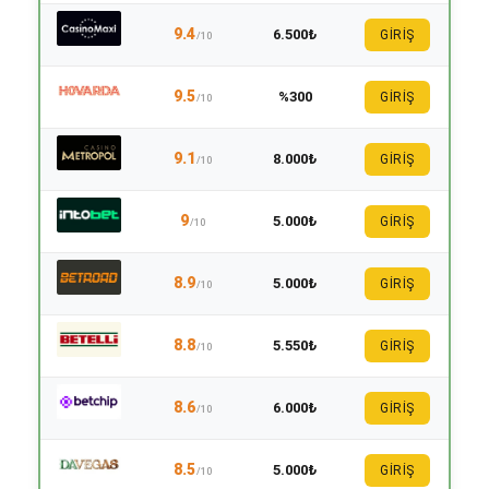
9.4
6.500₺
GİRİŞ
/10
9.5
%300
GİRİŞ
/10
9.1
8.000₺
GİRİŞ
/10
9
5.000₺
GİRİŞ
/10
8.9
5.000₺
GİRİŞ
/10
8.8
5.550₺
GİRİŞ
/10
8.6
6.000₺
GİRİŞ
/10
8.5
5.000₺
GİRİŞ
/10