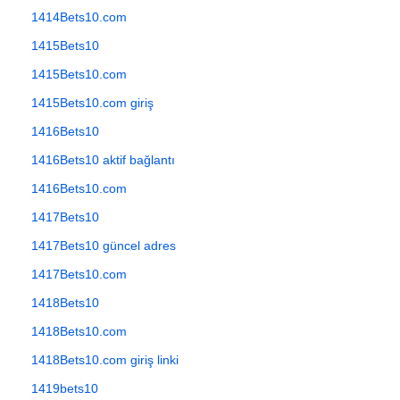
1414Bets10.com
1415Bets10
1415Bets10.com
1415Bets10.com giriş
1416Bets10
1416Bets10 aktif bağlantı
1416Bets10.com
1417Bets10
1417Bets10 güncel adres
1417Bets10.com
1418Bets10
1418Bets10.com
1418Bets10.com giriş linki
1419bets10