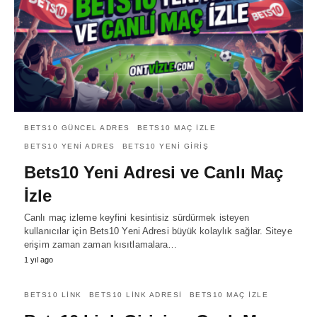
BETS10 GÜNCEL ADRES
BETS10 MAÇ İZLE
BETS10 YENI ADRES
BETS10 YENI GIRIŞ
Bets10 Yeni Adresi ve Canlı Maç
İzle
Canlı maç izleme keyfini kesintisiz sürdürmek isteyen
kullanıcılar için Bets10 Yeni Adresi büyük kolaylık sağlar. Siteye
erişim zaman zaman kısıtlamalara…
1 yıl ago
BETS10 LINK
BETS10 LINK ADRESI
BETS10 MAÇ İZLE