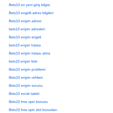
Bets10 en yeni giriş bilgisi
Bets10 engelli adres bilgileri
Bets10 erişim adresi
bets10 erişim adresleri
Bets10 erişim engeli
bets10 erişim hatası
Bets10 erişim hatası alma
bets10 erişim linki
Bets10 erişim problemi
Bets10 erişim rehberi
Bets10 erişim sorunu
Bets10 evrak talebi
Bets10 free spin bonusu
Bets10 free spin slot bonusları