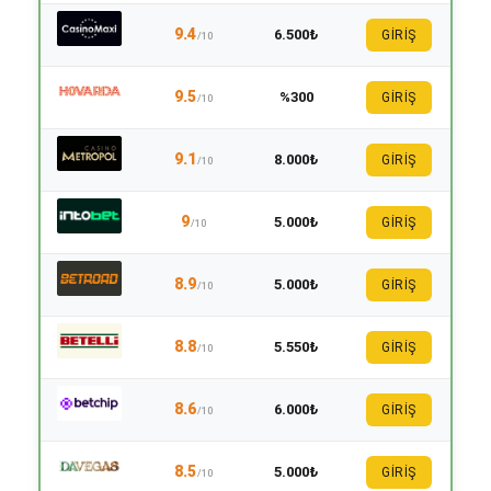
9.4
6.500₺
GİRİŞ
/10
9.5
%300
GİRİŞ
/10
9.1
8.000₺
GİRİŞ
/10
9
5.000₺
GİRİŞ
/10
8.9
5.000₺
GİRİŞ
/10
8.8
5.550₺
GİRİŞ
/10
8.6
6.000₺
GİRİŞ
/10
8.5
5.000₺
GİRİŞ
/10