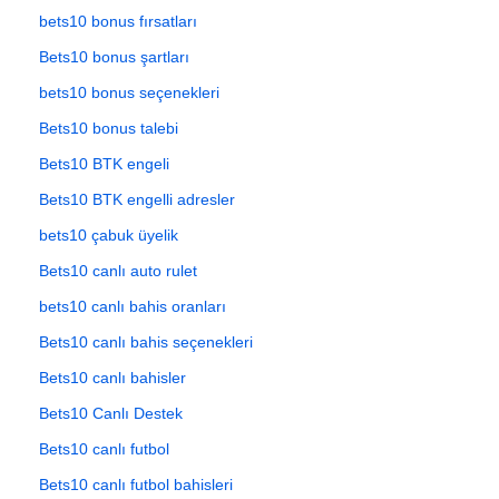
bets10 bonus fırsatları
Bets10 bonus şartları
bets10 bonus seçenekleri
Bets10 bonus talebi
Bets10 BTK engeli
Bets10 BTK engelli adresler
bets10 çabuk üyelik
Bets10 canlı auto rulet
bets10 canlı bahis oranları
Bets10 canlı bahis seçenekleri
Bets10 canlı bahisler
Bets10 Canlı Destek
Bets10 canlı futbol
Bets10 canlı futbol bahisleri