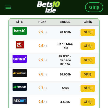
Giriş
SITE
PUAN
BONUS
GIRIŞ
9.9
20.000₺
GİRİŞ
/10
Canlı Maç
9.6
GİRİŞ
/10
İzle
2K USD -
9.9
Sadece
GİRİŞ
/10
Kripto
9.8
20.000₺
GİRİŞ
/10
9.7
%325
GİRİŞ
/10
9.4
4.500₺
GİRİŞ
/10