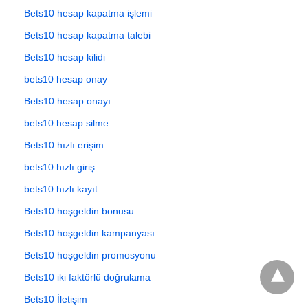
Bets10 hesap kapatma işlemi
Bets10 hesap kapatma talebi
Bets10 hesap kilidi
bets10 hesap onay
Bets10 hesap onayı
bets10 hesap silme
Bets10 hızlı erişim
bets10 hızlı giriş
bets10 hızlı kayıt
Bets10 hoşgeldin bonusu
Bets10 hoşgeldin kampanyası
Bets10 hoşgeldin promosyonu
Bets10 iki faktörlü doğrulama
Bets10 İletişim