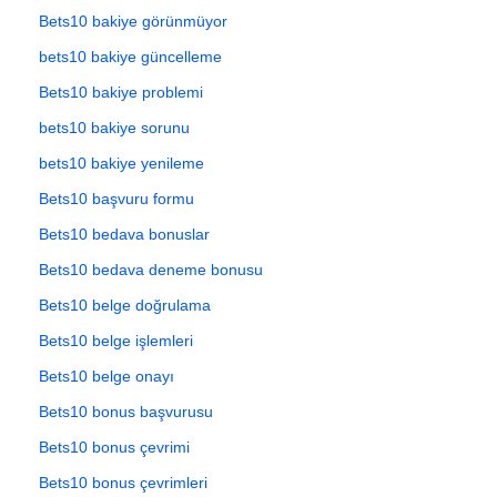
Bets10 bakiye görünmüyor
bets10 bakiye güncelleme
Bets10 bakiye problemi
bets10 bakiye sorunu
bets10 bakiye yenileme
Bets10 başvuru formu
Bets10 bedava bonuslar
Bets10 bedava deneme bonusu
Bets10 belge doğrulama
Bets10 belge işlemleri
Bets10 belge onayı
Bets10 bonus başvurusu
Bets10 bonus çevrimi
Bets10 bonus çevrimleri