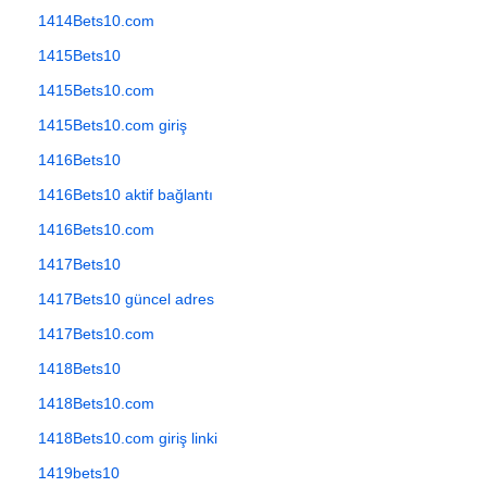
1414Bets10.com
1415Bets10
1415Bets10.com
1415Bets10.com giriş
1416Bets10
1416Bets10 aktif bağlantı
1416Bets10.com
1417Bets10
1417Bets10 güncel adres
1417Bets10.com
1418Bets10
1418Bets10.com
1418Bets10.com giriş linki
1419bets10