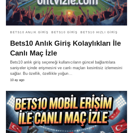
BETS10 ANLIK GIRIŞ
BETS10 GIRIŞ
BETS10 HIZLI GIRIŞ
Bets10 Anlık Giriş Kolaylıkları İle
Canlı Maç İzle
Bets10 anlık giriş seçeneği kullanıcıların güncel bağlantılara
saniyeler içinde erişmesini ve canlı maçları kesintisiz izlemesini
sağlar. Bu özellik, özellikle yoğun…
10 ay ago