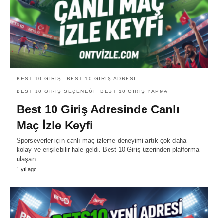
BEST 10 GIRIŞ
BEST 10 GIRIŞ ADRESI
BEST 10 GIRIŞ SEÇENEĞI
BEST 10 GIRIŞ YAPMA
Best 10 Giriş Adresinde Canlı
Maç İzle Keyfi
Sporseverler için canlı maç izleme deneyimi artık çok daha
kolay ve erişilebilir hale geldi. Best 10 Giriş üzerinden platforma
ulaşan…
1 yıl ago