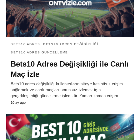
BETS10 ADRES
BETS10 ADRES DEĞIŞIKLIĞI
BETS10 ADRES GÜNCELLEME
Bets10 Adres Değişikliği ile Canlı
Maç İzle
Bets10 adres değişikliği kullanıcıların siteye kesintisiz erişim
sağlamak ve canlı maçları sorunsuz izlemek için
gerçekleştirdiği güncelleme işlemidir. Zaman zaman erişim…
10 ay ago