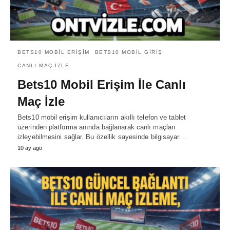
BETS10 MOBIL ERIŞIM
BETS10 MOBIL GIRIŞ
CANLI MAÇ IZLE
Bets10 Mobil Erişim İle Canlı
Maç İzle
Bets10 mobil erişim kullanıcıların akıllı telefon ve tablet
üzerinden platforma anında bağlanarak canlı maçları
izleyebilmesini sağlar. Bu özellik sayesinde bilgisayar…
10 ay ago