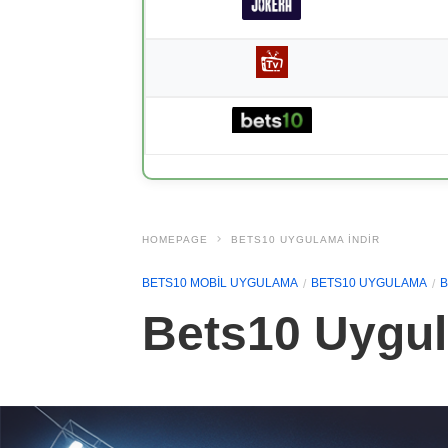
HOMEPAGE
BETS10 UYGULAMA İNDIR
BETS10 MOBIL UYGULAMA
BETS10 UYGULAMA
B
Bets10 Uygul