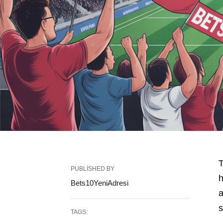
T
PUBLISHED BY
h
Bets10YeniAdresi
a
s
TAGS: