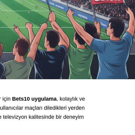
r için
Bets10 uygulama
, kolaylık ve
llanıcılar maçları diledikleri yerden
e televizyon kalitesinde bir deneyim