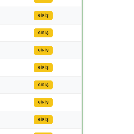
GİRİŞ
GİRİŞ
GİRİŞ
GİRİŞ
GİRİŞ
GİRİŞ
GİRİŞ