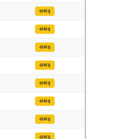
GİRİŞ
GİRİŞ
GİRİŞ
GİRİŞ
GİRİŞ
GİRİŞ
GİRİŞ
GİRİŞ