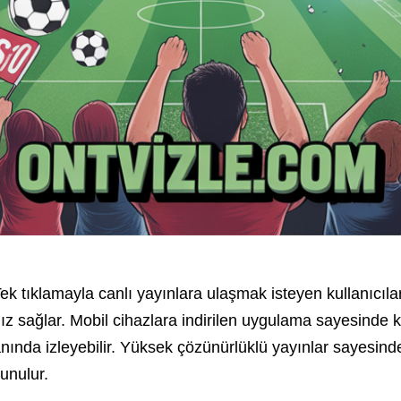
ek tıklamayla canlı yayınlara ulaşmak isteyen kullanıcıla
ız sağlar. Mobil cihazlara indirilen uygulama sayesinde ku
nında izleyebilir. Yüksek çözünürlüklü yayınlar sayesind
unulur.