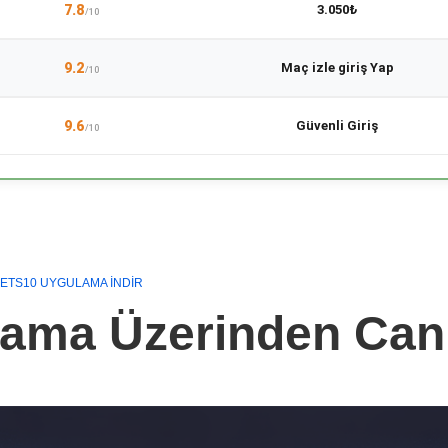
7.8
3.050₺
/10
9.2
Maç izle giriş Yap
/10
9.6
Güvenli Giriş
/10
ETS10 UYGULAMA İNDIR
ama Üzerinden Canl