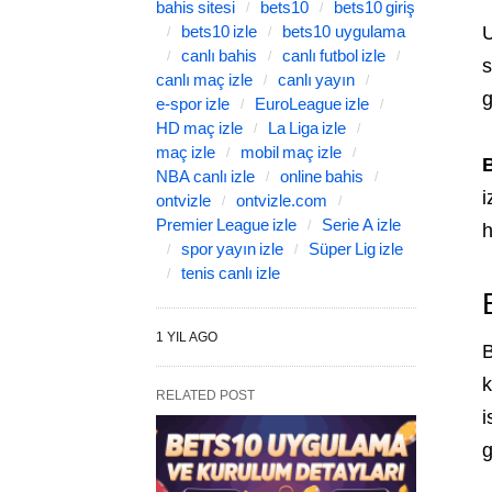
bahis sitesi
bets10
bets10 giriş
bets10 izle
bets10 uygulama
U
canlı bahis
canlı futbol izle
s
canlı maç izle
canlı yayın
g
e‑spor izle
EuroLeague izle
HD maç izle
La Liga izle
maç izle
mobil maç izle
NBA canlı izle
online bahis
i
ontvizle
ontvizle.com
Premier League izle
Serie A izle
h
spor yayın izle
Süper Lig izle
tenis canlı izle
1 YIL AGO
B
k
RELATED POST
i
g