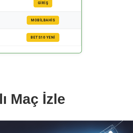
GİRİŞ
MOBILBAHIS
BETS10 YENI
ı Maç İzle