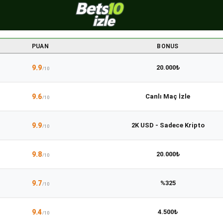
PUAN
BONUS
9.9
20.000₺
/10
9.6
Canlı Maç İzle
/10
9.9
2K USD - Sadece Kripto
/10
9.8
20.000₺
/10
9.7
%325
/10
9.4
4.500₺
/10