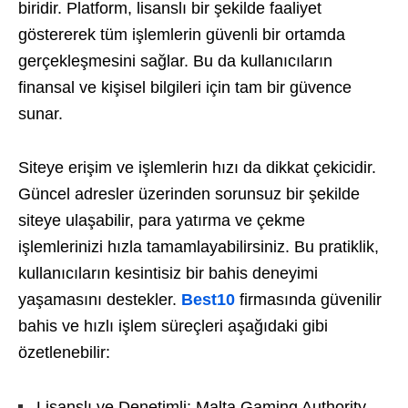
biridir. Platform, lisanslı bir şekilde faaliyet
göstererek tüm işlemlerin güvenli bir ortamda
gerçekleşmesini sağlar. Bu da kullanıcıların
finansal ve kişisel bilgileri için tam bir güvence
sunar.
Siteye erişim ve işlemlerin hızı da dikkat çekicidir.
Güncel adresler üzerinden sorunsuz bir şekilde
siteye ulaşabilir, para yatırma ve çekme
işlemlerinizi hızla tamamlayabilirsiniz. Bu pratiklik,
kullanıcıların kesintisiz bir bahis deneyimi
yaşamasını destekler.
Best10
firmasında güvenilir
bahis ve hızlı işlem süreçleri aşağıdaki gibi
özetlenebilir:
Lisanslı ve Denetimli: Malta Gaming Authority