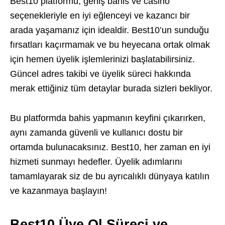
Best10 platformu, geniş bahis ve casino
seçenekleriyle en iyi eğlenceyi ve kazancı bir
arada yaşamanız için idealdir. Best10’un sunduğu
fırsatları kaçırmamak ve bu heyecana ortak olmak
için hemen üyelik işlemlerinizi başlatabilirsiniz.
Güncel adres takibi ve üyelik süreci hakkında
merak ettiğiniz tüm detaylar burada sizleri bekliyor.
Bu platformda bahis yapmanın keyfini çıkarırken,
aynı zamanda güvenli ve kullanıcı dostu bir
ortamda bulunacaksınız. Best10, her zaman en iyi
hizmeti sunmayı hedefler. Üyelik adımlarını
tamamlayarak siz de bu ayrıcalıklı dünyaya katılın
ve kazanmaya başlayın!
Best10 Üye Ol Süreci ve