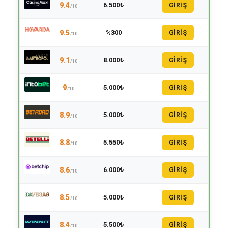
9.4
6.500₺
GİRİŞ
/10
9.5
%300
GİRİŞ
/10
9.1
8.000₺
GİRİŞ
/10
9
5.000₺
GİRİŞ
/10
8.9
5.000₺
GİRİŞ
/10
8.8
5.550₺
GİRİŞ
/10
8.6
6.000₺
GİRİŞ
/10
8.5
5.000₺
GİRİŞ
/10
8.4
5.500₺
GİRİŞ
/10