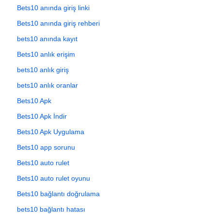
Bets10 anında giriş linki
Bets10 anında giriş rehberi
bets10 anında kayıt
Bets10 anlık erişim
bets10 anlık giriş
bets10 anlık oranlar
Bets10 Apk
Bets10 Apk İndir
Bets10 Apk Uygulama
Bets10 app sorunu
Bets10 auto rulet
Bets10 auto rulet oyunu
Bets10 bağlantı doğrulama
bets10 bağlantı hatası