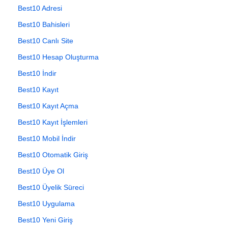
Best10 Adresi
Best10 Bahisleri
Best10 Canlı Site
Best10 Hesap Oluşturma
Best10 İndir
Best10 Kayıt
Best10 Kayıt Açma
Best10 Kayıt İşlemleri
Best10 Mobil İndir
Best10 Otomatik Giriş
Best10 Üye Ol
Best10 Üyelik Süreci
Best10 Uygulama
Best10 Yeni Giriş