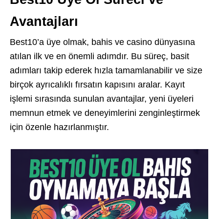
Avantajları
Best10’a üye olmak, bahis ve casino dünyasına
atılan ilk ve en önemli adımdır. Bu süreç, basit
adımları takip ederek hızla tamamlanabilir ve size
birçok ayrıcalıklı fırsatın kapısını aralar. Kayıt
işlemi sırasında sunulan avantajlar, yeni üyeleri
memnun etmek ve deneyimlerini zenginleştirmek
için özenle hazırlanmıştır.