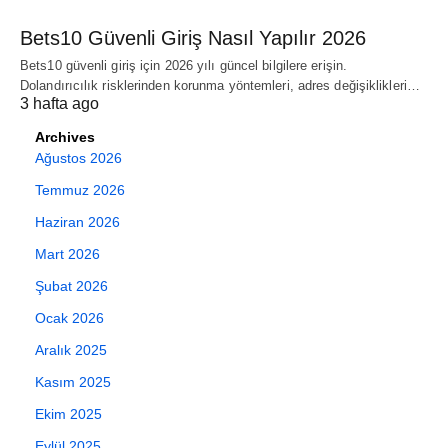
Bets10 Güvenli Giriş Nasıl Yapılır 2026
Bets10 güvenli giriş için 2026 yılı güncel bilgilere erişin.
Dolandırıcılık risklerinden korunma yöntemleri, adres değişiklikleri…
3 hafta ago
Archives
Ağustos 2026
Temmuz 2026
Haziran 2026
Mart 2026
Şubat 2026
Ocak 2026
Aralık 2025
Kasım 2025
Ekim 2025
Eylül 2025