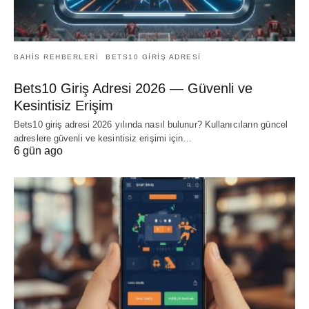
BAHIS REHBERLERI
BETS10 GIRIŞ ADRESI
Bets10 Giriş Adresi 2026 — Güvenli ve
Kesintisiz Erişim
Bets10 giriş adresi 2026 yılında nasıl bulunur? Kullanıcıların güncel
adreslere güvenli ve kesintisiz erişimi için…
6 gün ago