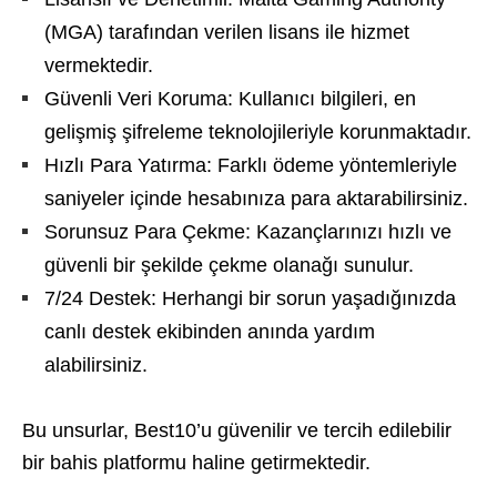
(MGA) tarafından verilen lisans ile hizmet
vermektedir.
Güvenli Veri Koruma: Kullanıcı bilgileri, en
gelişmiş şifreleme teknolojileriyle korunmaktadır.
Hızlı Para Yatırma: Farklı ödeme yöntemleriyle
saniyeler içinde hesabınıza para aktarabilirsiniz.
Sorunsuz Para Çekme: Kazançlarınızı hızlı ve
güvenli bir şekilde çekme olanağı sunulur.
7/24 Destek: Herhangi bir sorun yaşadığınızda
canlı destek ekibinden anında yardım
alabilirsiniz.
Bu unsurlar, Best10’u güvenilir ve tercih edilebilir
bir bahis platformu haline getirmektedir.