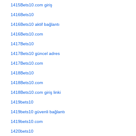
1415Bets10.com giriş
1416Bets10
1416Bets10 aktif bağlantı
1416Bets10.com
1417Bets10
1417Bets10 güncel adres
1417Bets10.com
1418Bets10
1418Bets10.com
1418Bets10.com giriş linki
1419bets10
1419bets10 güvenli bağlantı
1419bets10.com
1420bets10