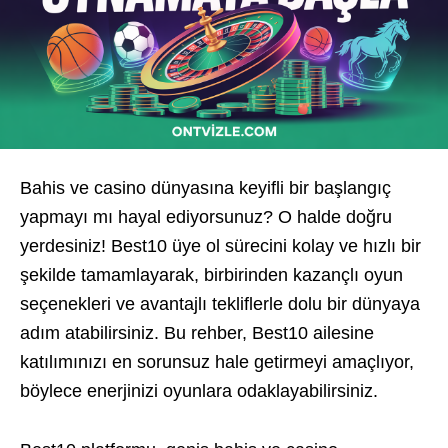
Bahis ve casino dünyasına keyifli bir başlangıç
yapmayı mı hayal ediyorsunuz? O halde doğru
yerdesiniz! Best10 üye ol sürecini kolay ve hızlı bir
şekilde tamamlayarak, birbirinden kazançlı oyun
seçenekleri ve avantajlı tekliflerle dolu bir dünyaya
adım atabilirsiniz. Bu rehber, Best10 ailesine
katılımınızı en sorunsuz hale getirmeyi amaçlıyor,
böylece enerjinizi oyunlara odaklayabilirsiniz.