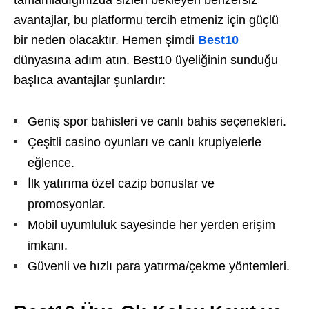
avantajlar, bu platformu tercih etmeniz için güçlü
bir neden olacaktır. Hemen şimdi
Best10
dünyasına adım atın.
Best10 üyeliğinin sunduğu
başlıca avantajlar şunlardır:
Geniş spor bahisleri ve canlı bahis seçenekleri.
Çeşitli casino oyunları ve canlı krupiyelerle
eğlence.
İlk yatırıma özel cazip bonuslar ve
promosyonlar.
Mobil uyumluluk sayesinde her yerden erişim
imkanı.
Güvenli ve hızlı para yatırma/çekme yöntemleri.