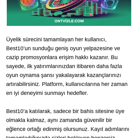
Üyelik sürecini tamamlayan her kullanıcı,
Best10’un sunduğu geniş oyun yelpazesine ve
cazip promosyonlara erişim hakkı kazanır. Bu
sayede, ilk yatırımlarınızdan itibaren daha fazla
oyun oynama şansı yakalayarak kazançlarınızı
artırabilirsiniz. Platform, kullanıcılarına her zaman
en iyi deneyimi sunmayı hedefler.
Best10’a katılarak, sadece bir bahis sitesine üye
olmakla kalmaz, aynı zamanda güvenilir bir
eğlence ortağı edinmiş olursunuz. Kayıt adımlarını
tamamladığınızda sizleri bekleyen benzersiz