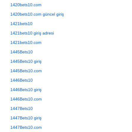
1420bets10.com
1420bets10.com güncel giriş
1421bets10
1421bets10 giriş adresi
1421bets10.com
1445Bets10
1445Bets10 giriş
1445Bets10.com
1446Bets10
1446Bets10 giriş
1446Bets10.com
1447Bets10
1447Bets10 giriş
1447Bets10.com