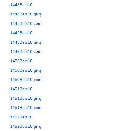
1448Bets10
1448Bets10 giriş
1448Bets10.com
1449Bets10
1449Bets10 giriş
1449Bets10.com
1450Bets10
1450Bets10 giriş
1450Bets10.com
1451Bets10
1451Bets10 giriş
1451Bets10.com
1452Bets10
1452Bets10 giriş