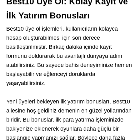
Best10 Üye Ol: Kolay Kayıt ve
İlk Yatırım Bonusları
Best10 üye ol işlemleri, kullanıcıların kolayca
hesap oluşturabilmesi için son derece
basitleştirilmiştir. Birkaç dakika içinde kayıt
formunu doldurarak bu avantajlı dünyaya adım
atabilirsiniz. Bu sayede bahis deneyiminize hemen
başlayabilir ve eğlenceyi doruklarda
yaşayabilirsiniz.
Yeni üyeleri bekleyen ilk yatırım bonusları, Best10
ailesine hoş geldiniz demenin en güzel yollarından
biridir. Bu bonuslar, ilk para yatırma işleminizde
bakiyenize eklenerek oyunlara daha güçlü bir
başlangıç yapmanızı sağlar. Böylece daha fazla