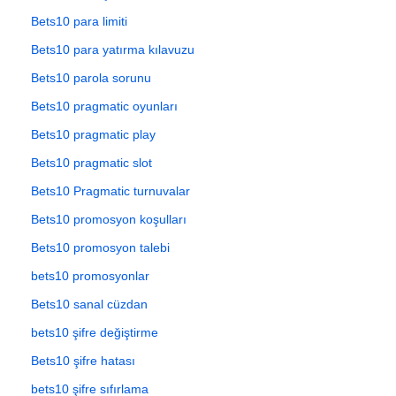
Bets10 para limiti
Bets10 para yatırma kılavuzu
Bets10 parola sorunu
Bets10 pragmatic oyunları
Bets10 pragmatic play
Bets10 pragmatic slot
Bets10 Pragmatic turnuvalar
Bets10 promosyon koşulları
Bets10 promosyon talebi
bets10 promosyonlar
Bets10 sanal cüzdan
bets10 şifre değiştirme
Bets10 şifre hatası
bets10 şifre sıfırlama