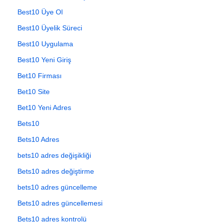
Best10 Üye Ol
Best10 Üyelik Süreci
Best10 Uygulama
Best10 Yeni Giriş
Bet10 Firması
Bet10 Site
Bet10 Yeni Adres
Bets10
Bets10 Adres
bets10 adres değişikliği
Bets10 adres değiştirme
bets10 adres güncelleme
Bets10 adres güncellemesi
Bets10 adres kontrolü