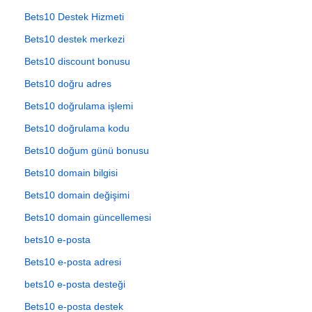
Bets10 Destek Hizmeti
Bets10 destek merkezi
Bets10 discount bonusu
Bets10 doğru adres
Bets10 doğrulama işlemi
Bets10 doğrulama kodu
Bets10 doğum günü bonusu
Bets10 domain bilgisi
Bets10 domain değişimi
Bets10 domain güncellemesi
bets10 e-posta
Bets10 e-posta adresi
bets10 e-posta desteği
Bets10 e-posta destek