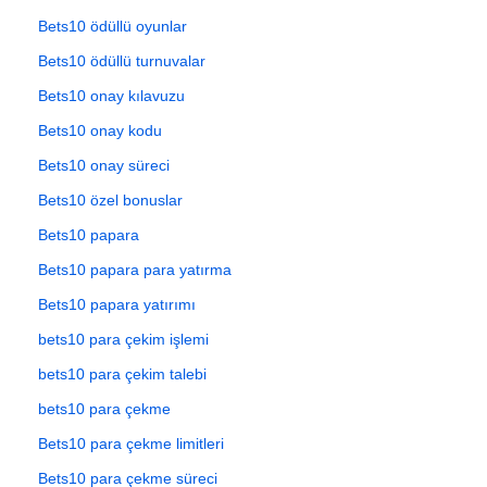
Bets10 ödüllü oyunlar
Bets10 ödüllü turnuvalar
Bets10 onay kılavuzu
Bets10 onay kodu
Bets10 onay süreci
Bets10 özel bonuslar
Bets10 papara
Bets10 papara para yatırma
Bets10 papara yatırımı
bets10 para çekim işlemi
bets10 para çekim talebi
bets10 para çekme
Bets10 para çekme limitleri
Bets10 para çekme süreci