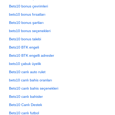
Bets10 bonus çevrimleri
bets10 bonus fırsatları
Bets10 bonus şartları
bets10 bonus seçenekleri
Bets10 bonus talebi
Bets10 BTK engeli
Bets10 BTK engelli adresler
bets10 çabuk üyelik
Bets10 canlı auto rulet
bets10 canlı bahis oranları
Bets10 canlı bahis seçenekleri
Bets10 canlı bahisler
Bets10 Canlı Destek
Bets10 canlı futbol