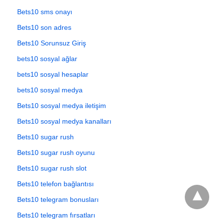
Bets10 sms onayı
Bets10 son adres
Bets10 Sorunsuz Giriş
bets10 sosyal ağlar
bets10 sosyal hesaplar
bets10 sosyal medya
Bets10 sosyal medya iletişim
Bets10 sosyal medya kanalları
Bets10 sugar rush
Bets10 sugar rush oyunu
Bets10 sugar rush slot
Bets10 telefon bağlantısı
Bets10 telegram bonusları
Bets10 telegram fırsatları