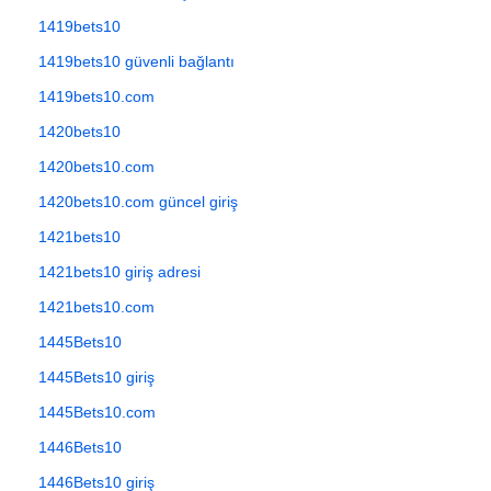
1419bets10
1419bets10 güvenli bağlantı
1419bets10.com
1420bets10
1420bets10.com
1420bets10.com güncel giriş
1421bets10
1421bets10 giriş adresi
1421bets10.com
1445Bets10
1445Bets10 giriş
1445Bets10.com
1446Bets10
1446Bets10 giriş