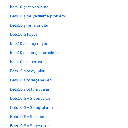
bets10 şifre yenileme
Bets10 şifre yenileme problemi
Bets10 şifremi unuttum
Bets10 Şikayet
bets10 site açılmıyor
bets10 site erişim problemi
bets10 site sorunu
Bets10 slot oyunları
Bets10 slot seçenekleri
Bets10 slot turnuvaları
Bets10 SMS bonusları
Bets10 SMS doğrulama
Bets10 SMS hizmeti
Bets10 SMS mesajlar