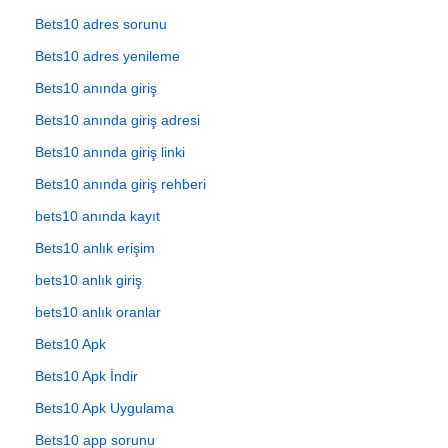
Bets10 adres sorunu
Bets10 adres yenileme
Bets10 anında giriş
Bets10 anında giriş adresi
Bets10 anında giriş linki
Bets10 anında giriş rehberi
bets10 anında kayıt
Bets10 anlık erişim
bets10 anlık giriş
bets10 anlık oranlar
Bets10 Apk
Bets10 Apk İndir
Bets10 Apk Uygulama
Bets10 app sorunu