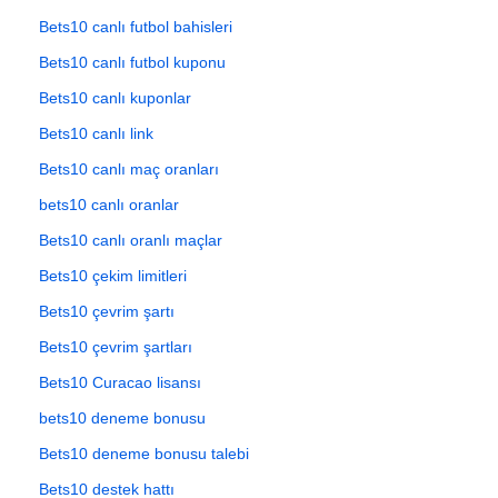
Bets10 canlı futbol bahisleri
Bets10 canlı futbol kuponu
Bets10 canlı kuponlar
Bets10 canlı link
Bets10 canlı maç oranları
bets10 canlı oranlar
Bets10 canlı oranlı maçlar
Bets10 çekim limitleri
Bets10 çevrim şartı
Bets10 çevrim şartları
Bets10 Curacao lisansı
bets10 deneme bonusu
Bets10 deneme bonusu talebi
Bets10 destek hattı