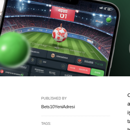
O
PUBLISHED BY
a
Bets10YeniAdresi
i
t
TAGS: