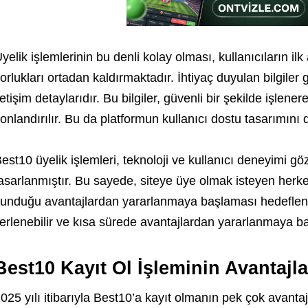
yelik işlemlerinin bu denli kolay olması, kullanıcıların il
orlukları ortadan kaldırmaktadır. İhtiyaç duyulan bilgiler ge
letişim detaylarıdır. Bu bilgiler, güvenli bir şekilde işlene
onlandırılır. Bu da platformun kullanıcı dostu tasarımını 
est10 üyelik işlemleri, teknoloji ve kullanıcı deneyimi 
asarlanmıştır. Bu sayede, siteye üye olmak isteyen herkes
unduğu avantajlardan yararlanmaya başlaması hedefleni
lerlenebilir ve kısa sürede avantajlardan yararlanmaya ba
Best10 Kayıt Ol İşleminin Avantajla
025 yılı itibarıyla Best10’a kayıt olmanın pek çok avantaj