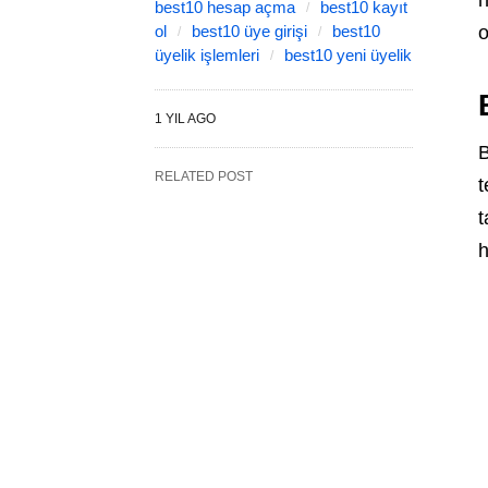
h
best10 hesap açma
best10 kayıt
ol
best10 üye girişi
best10
o
üyelik işlemleri
best10 yeni üyelik
1 YIL AGO
B
RELATED POST
t
t
h