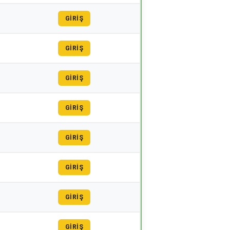
GİRİŞ
GİRİŞ
GİRİŞ
GİRİŞ
GİRİŞ
GİRİŞ
GİRİŞ
GİRİŞ