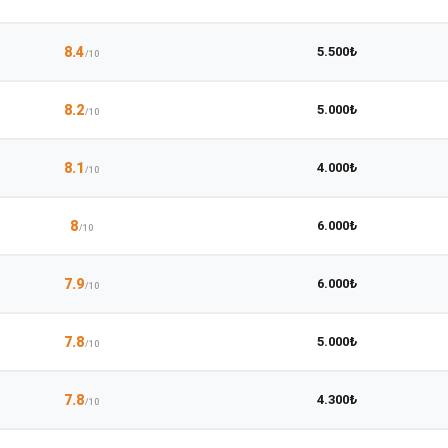
8.4
5.500₺
/10
8.2
5.000₺
/10
8.1
4.000₺
/10
8
6.000₺
/10
7.9
6.000₺
/10
7.8
5.000₺
/10
7.8
4.300₺
/10